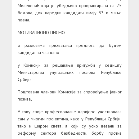
Миленовић која је убедљиво прворангирана са 75
бодова, док наредни кандидати имају 33 и мање
поена.
МОТИВАЦИОНО ПИСМО
о разлозима прихватања предлога да будем
кандидат за чланство
у Комисији за решавање притужби у седишту
Министарства унутрашњих послова Републике
Србије
Поштовани чланови Комисије за спровођење јавног
позива,
У току своје професионалне каријере учествовала
сам у многим пројектима, како у Републици Србији,
тако и широм света, а који су уско везани за
реформу сектора безбедности, борбу против