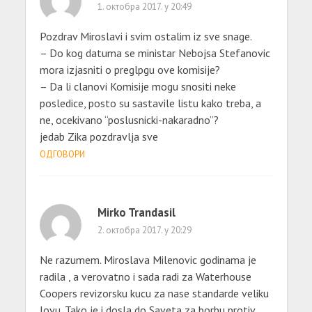
1. октобра 2017. у 20:49
Pozdrav Miroslavi i svim ostalim iz sve snage.
– Do kog datuma se ministar Nebojsa Stefanovic
mora izjasniti o preglpgu ove komisije?
– Da li clanovi Komisije mogu snositi neke
posledice, posto su sastavile listu kako treba, a
ne, ocekivano “poslusnicki-nakaradno”?
jedab Zika pozdravlja sve
ОДГОВОРИ
Mirko Trandasil
2. октобра 2017. у 20:29
Ne razumem. Miroslava Milenovic godinama je
radila , a verovatno i sada radi za Waterhouse
Coopers revizorsku kucu za nase standarde veliku
lovu. Tako je i dosla do Saveta za borbu protiv