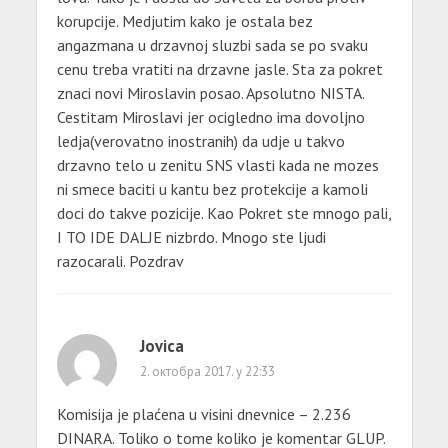
korupcije. Medjutim kako je ostala bez
angazmana u drzavnoj sluzbi sada se po svaku
cenu treba vratiti na drzavne jasle. Sta za pokret
znaci novi Miroslavin posao. Apsolutno NISTA.
Cestitam Miroslavi jer ocigledno ima dovoljno
ledja(verovatno inostranih) da udje u takvo
drzavno telo u zenitu SNS vlasti kada ne mozes
ni smece baciti u kantu bez protekcije a kamoli
doci do takve pozicije. Kao Pokret ste mnogo pali,
I TO IDE DALJE nizbrdo. Mnogo ste ljudi
razocarali. Pozdrav
Jovica
2. октобра 2017. у 22:33
Komisija je plaćena u visini dnevnice – 2.236
DINARA. Toliko o tome koliko je komentar GLUP.