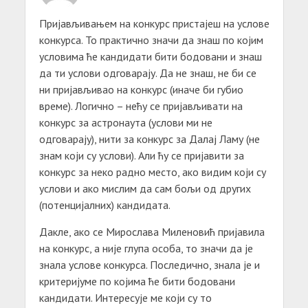
Пријављивањем на конкурс пристајеш на услове
конкурса. То практично значи да знаш по којим
условима ће кандидати бити бодовани и знаш
да ти услови одговарају. Да не знаш, не би се
ни пријављивао на конкурс (иначе би губио
време). Логично – нећу се пријављивати на
конкурс за астронаута (услови ми не
одговарају), нити за конкурс за Далај Ламу (не
знам који су услови). Али ћу се пријавити за
конкурс за неко радно место, ако видим који су
услови и ако мислим да сам бољи од других
(потенцијалних) кандидата.
Дакле, ако се Мирослава Миленовић пријавила
на конкурс, а није глупа особа, то значи да је
знала услове конкурса. Последично, знала је и
критеријуме по којима ће бити бодовани
кандидати. Интересује ме који су то