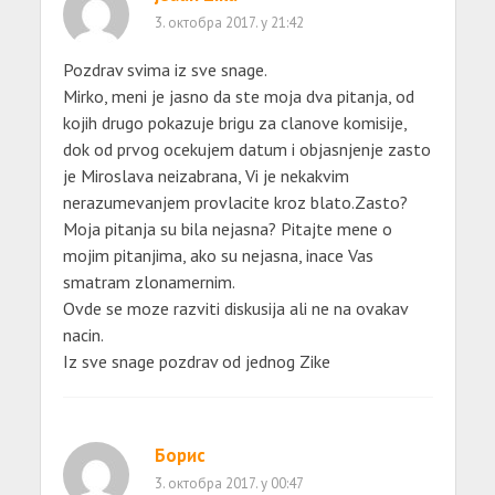
3. октобра 2017. у 21:42
Pozdrav svima iz sve snage.
Mirko, meni je jasno da ste moja dva pitanja, od
kojih drugo pokazuje brigu za clanove komisije,
dok od prvog ocekujem datum i objasnjenje zasto
je Miroslava neizabrana, Vi je nekakvim
nerazumevanjem provlacite kroz blato.Zasto?
Moja pitanja su bila nejasna? Pitajte mene o
mojim pitanjima, ako su nejasna, inace Vas
smatram zlonamernim.
Ovde se moze razviti diskusija ali ne na ovakav
nacin.
Iz sve snage pozdrav od jednog Zike
Борис
3. октобра 2017. у 00:47