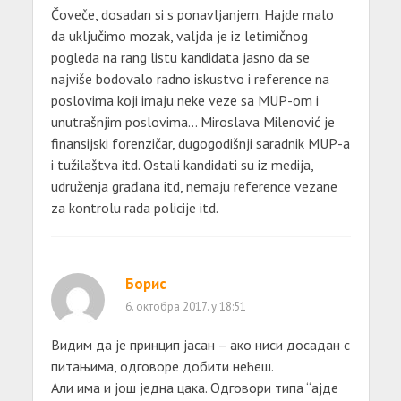
Čoveče, dosadan si s ponavljanjem. Hajde malo
da uključimo mozak, valjda je iz letimičnog
pogleda na rang listu kandidata jasno da se
najviše bodovalo radno iskustvo i reference na
poslovima koji imaju neke veze sa MUP-om i
unutrašnjim poslovima… Miroslava Milenović je
finansijski forenzičar, dugogodišnji saradnik MUP-a
i tužilaštva itd. Ostali kandidati su iz medija,
udruženja građana itd, nemaju reference vezane
za kontrolu rada policije itd.
Борис
6. октобра 2017. у 18:51
Видим да је принцип јасан – ако ниси досадан с
питањима, одговоре добити нећеш.
Али има и још једна цака. Одговори типа “ајде