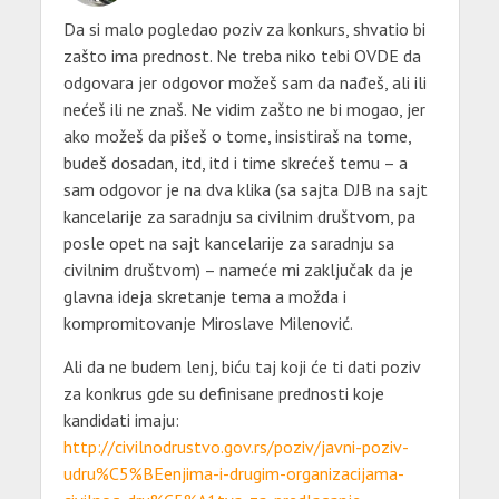
Da si malo pogledao poziv za konkurs, shvatio bi
zašto ima prednost. Ne treba niko tebi OVDE da
odgovara jer odgovor možeš sam da nađeš, ali ili
nećeš ili ne znaš. Ne vidim zašto ne bi mogao, jer
ako možeš da pišeš o tome, insistiraš na tome,
budeš dosadan, itd, itd i time skrećeš temu – a
sam odgovor je na dva klika (sa sajta DJB na sajt
kancelarije za saradnju sa civilnim društvom, pa
posle opet na sajt kancelarije za saradnju sa
civilnim društvom) – nameće mi zaključak da je
glavna ideja skretanje tema a možda i
kompromitovanje Miroslave Milenović.
Ali da ne budem lenj, biću taj koji će ti dati poziv
za konkrus gde su definisane prednosti koje
kandidati imaju:
http://civilnodrustvo.gov.rs/poziv/javni-poziv-
udru%C5%BEenjima-i-drugim-organizacijama-