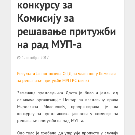
конкурсу за
Комисију за
решавање притужби
на рад МУП-а
1. октобра 2017.
Резултати Јавног позива ОЦД за чланство у Комисији
за решавање притужби МУП РС (линк)
Заменица председника Доста је било и један од
оснивача организације Центар за владавину права
Мирослава Миленовић, прворангирана је на
конкурсу за представника јавности у комисији за
решавање притужби на рад МУП-а.
Ово тело је требало да утврђује пропусте у случају