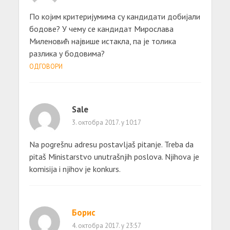
По којим критеријумима су кандидати добијали
бодове? У чему се кандидат Мирослава
Миленовић највише истакла, па је толика
разлика у бодовима?
ОДГОВОРИ
Sale
3. октобра 2017. у 10:17
Na pogrešnu adresu postavljaš pitanje. Treba da
pitaš Ministarstvo unutrašnjih poslova. Njihova je
komisija i njihov je konkurs.
Борис
4. октобра 2017. у 23:57