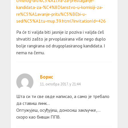
civilnog-dru%C5%A1tva-za-predlaganje-
kandidata-za-%C4%8Dlanstvo-u-komisiji-za-
re%C5%A1avanje-pritu%C5%BEbi-u-
sedi%C5%A1tu-mup.39.html?invitationId=426
Pa će ti valjda biti jasnije iz poziva i valjda ćeš
shvatiti zašto je prvoplasirana više nego duplo
bolje rangirana od drugoplasiranog kandidata. I
nema na čemu.
Борис
11. октобра 2017. у 21:44
Шта си ти све овде написао, а само је требало
да ставиш линк…
Оптужујеш, осуђујеш, доносиш закључке,…
скоро као бивши ППВ.