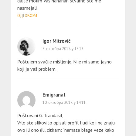
dajte molim Vas hahahah stvarno ste me
nasmejali.
ОДГОВОРИ
Igor Mitrović
3. октобра 2017. у 15:13
Poštujem svačije mišljenje. Nije mi samo jasno
koji je vaš problem.
Emigranat
10. октобра 2017. у 14:11
Poštovani G. Trandasil,
Vrlo ste slikovito opisali profil ljudi koji ne znaju
ovo ili ono (ili, citiram: “nemate blage veze kako