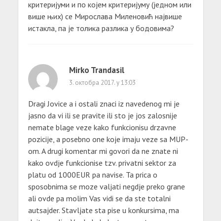
критеријуми и по којем критеријуму (једном или
више њих) се Мирослава Миленовић највише
истакла, па је толика разлика у бодовима?
Mirko Trandasil
3. октобра 2017. у 13:03
Dragi Jovice a i ostali znaci iz navedenog mi je
jasno da vi ili se pravite ili sto je jos zalosnije
nemate blage veze kako funkcionisu drzavne
pozicije, a posebno one koje imaju veze sa MUP-
om. A drugi komentar mi govori da ne znate ni
kako ovdje funkcionise tzv. privatni sektor za
platu od 1000EUR pa navise. Ta prica o
sposobnima se moze valjati negdje preko grane
ali ovde pa molim Vas vidi se da ste totalni
autsajder. Stavljate sta pise u konkursima, ma