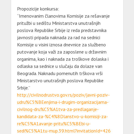
Propozicije konkursa:
“Imenovanim članovima Komisije za rešavanje
pritužbi u sedištu Ministarstva unutrašnjih
poslova Republike Srbije iz reda predstavnika
javnosti pripada naknada za rad na sednici
Komisije u visini iznosa dnevnice za službeno
putovanje koja važi za zaposlene u državnim
organima, kao i naknada za troškove dolaska i
odlaska sa sednice u slučaju da dolaze van
Beograda. Naknadu pomenutih trškova vrši
Ministarstvo unutrašnjih poslova Republike
Srbije.”
http://civilnodrustvo.gov.rs/poziv/javni-poziv-
udru%C5%BEenjima-i-drugim-organizacijama-
civilnog-dru%C5%A1tva-za-predlaganje-
kandidata-za-%C4%8Dlanstvo-u-komisiji-za-
re%C5%A1avanje-pritu%C5%BEbi-u-
sedi%C5%A1tu-mup.39.html?invitationId=426