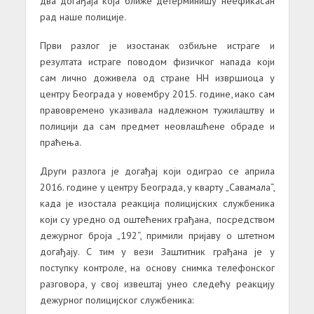
два догађаја која ближе детерминишу неефикасан
рад наше полиције.
Први разлог је изостанак озбиљне истраге и
резултата истраге поводом физичког напада који
сам лично доживела од стране НН извршиоца у
центру Београда у новембру 2015. године, иако сам
правовремено указивала надлежном тужилаштву и
полицији да сам предмет неовлашћене обраде и
праћења.
Други разлога је догађај који одиграо се априла
2016. године у центру Београда, у кварту „Савамала“,
када је изостала реакција полицијских службеника
који су уредно од оштећених грађана, посредством
дежурног броја „192“, примили пријаву о штетном
догађају. С тим у вези Заштитник грађана је у
поступку контроле, на основу снимка телефонског
разговора, у свој извештај унео следећу реакцију
дежурног полицијског службеника: