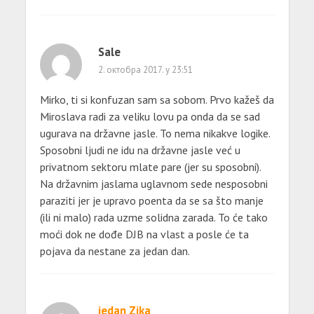
Sale
2. октобра 2017. у 23:51
Mirko, ti si konfuzan sam sa sobom. Prvo kažeš da
Miroslava radi za veliku lovu pa onda da se sad
ugurava na državne jasle. To nema nikakve logike.
Sposobni ljudi ne idu na državne jasle već u
privatnom sektoru mlate pare (jer su sposobni).
Na državnim jaslama uglavnom sede nesposobni
paraziti jer je upravo poenta da se sa što manje
(ili ni malo) rada uzme solidna zarada. To će tako
moći dok ne dođe DJB na vlast a posle će ta
pojava da nestane za jedan dan.
jedan Zika