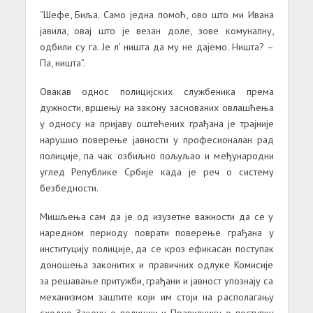
“Шефе, Биља. Само једна помоћ, ово што ми Ивана
јавила, овај што је везан доле, зове комуналну,
одбили су га. Је л’ ништа да му не дајемо. Ништа? –
Па, ништа”.
Овакав однос полицијских службеника према
дужности, вршењу на закону заснованих овлашћења
у односу на пријаву оштећених грађана је трајније
нарушио поверење јавности у професионалан рад
полиције, па чак озбиљно пољуљао и међународни
углед Републике Србије када је реч о систему
безбедности.
Мишљења сам да је од изузетне важности да се у
наредном периоду поврати поверење грађана у
институцију полиције, да се кроз ефикасан поступак
доношења законитих и правичних одлуке Комисије
за решавање притужби, грађани и јавност упознају са
механизмом заштите који им стоји на располагању
сходно Закону о полицији и Правилнику о поступку