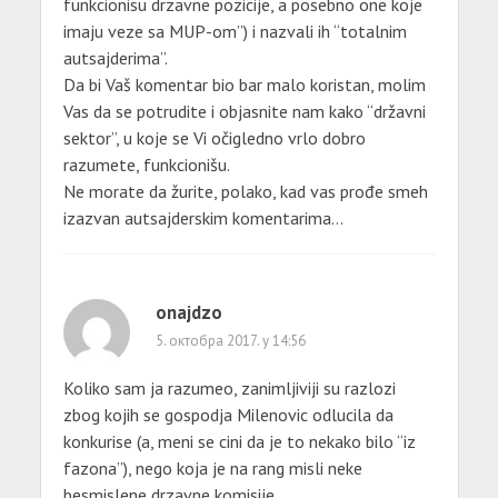
funkcionisu drzavne pozicije, a posebno one koje
imaju veze sa MUP-om”) i nazvali ih “totalnim
autsajderima”.
Da bi Vaš komentar bio bar malo koristan, molim
Vas da se potrudite i objasnite nam kako “državni
sektor”, u koje se Vi očigledno vrlo dobro
razumete, funkcionišu.
Ne morate da žurite, polako, kad vas prođe smeh
izazvan autsajderskim komentarima…
onajdzo
5. октобра 2017. у 14:56
Koliko sam ja razumeo, zanimljiviji su razlozi
zbog kojih se gospodja Milenovic odlucila da
konkurise (a, meni se cini da je to nekako bilo “iz
fazona”), nego koja je na rang misli neke
besmislene drzavne komisije.