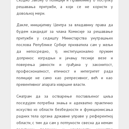
решавања притужби, а који се не користи у
довољној мери.
Дакле, иницијативу Центра за владавину права да
будем кандидат за члана Комисије за решавање
притужби у седишту Министарства унутрашњих
послова Републике Србије прихватила сам у жељи
да непосредно, тј. институционално пружим
допринос изградњи и јачању тесније везе и
поверења јавности и грађана у законитост,
професионалност, етичност и интегритет рада
полиције не само као репресивног, већ и као
превентивног апарата извршне власти.
Сматрам да за остварење постављеног циља
поседујем потребна знања и адекватно практично
искуство из области безбедности и функционисања
радних тела органа државне управе у референтној
области, с тим да сам у потпуности свесна да немам