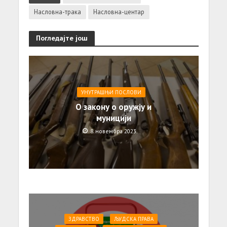
Насловна-трака
Насловна-центар
Погледајте још
УНУТРАШЊИ ПОСЛОВИ
О закону о оружју и
муницији
8. новембра 2023.
ЗДРАВСТВО
ЉУДСКА ПРАВА