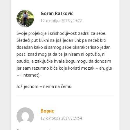
Goran Ratković
12. октобра 2017. у 15:22
Svoje projekcije i snishodljivost zadrži za sebe.
Sledeći put klikni na još jedan link pa nećeš biti
dosadan kako si samog sebe okarakterisao jedan
post iznad mog (a da te ja nisam ni optužio, ni
osudio, a zaključke hvala bogu mogu da donosim
jer sam razumno biće koje koristi mozak – ah, gle
– i internet).
Još jednom – nema na čemu.
Борис
12. октобра 2017. у 19:54