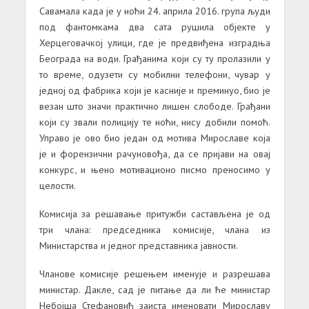
Савамала када је у ноћи 24. априла 2016. група људи
под фантомкама два сата рушила објекте у
Херцеговачкој улици, где је предвиђена изградња
Београда на води. Грађанима који су ту пролазили у
то време, одузети су мобилни телефони, чувар у
једној од фабрика који је касније и преминуо, био је
везан што значи практично лишен слободе. Грађани
који су звали полицију те ноћи, нису добили помоћ.
Управо је ово био један од мотива Мирославе која
је и форензични рачуновођа, да се пријави на овај
конкурс, и њено мотивационо писмо преносимо у
целости.
Комисија за решавање притужби састављена је од
три члана: председника комисије, члана из
Министарства и једног представника јавности.
Чланове комисије решењем именује и разрешава
министар. Дакле, сад је питање да ли ће министар
Небојша Стефановић заиста именовати Мирославу