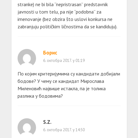
stranke) ne bi bila “nepristrasan” predstavnik
javnosti u tom telu, pa nije “podobna” za
imenovanje (bez obzira što uslovi konkursa ne
zabranjuju političkim ličnostima da se kandiduju).
Борис
6. октобра 2017. у 01:19
По којим критеријумима су кандидати добијали
бодове? У чему се кандидат Мирослава
Миленовић највише истакла, па је толика
разлика у бодовима?
S.Z.
6. октобра 2017. у 14:50