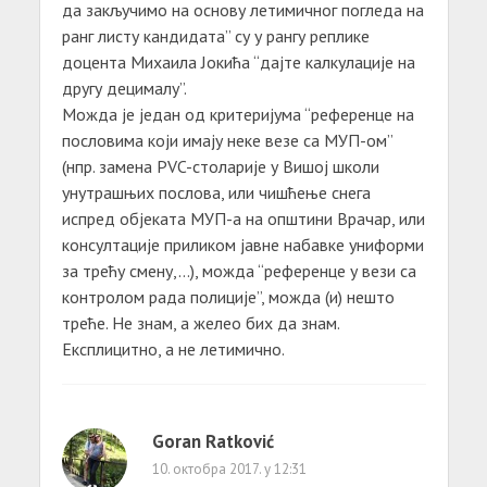
да закључимо на основу летимичног погледа на
ранг листу кандидата” су у рангу реплике
доцента Михаила Јокића “дајте калкулације на
другу децималу”.
Можда је један од критеријума “референце на
пословима који имају неке везе са МУП-ом”
(нпр. замена PVC-столарије у Вишој школи
унутрашњих послова, или чишћење снега
испред објеката МУП-а на општини Врачар, или
консултације приликом јавне набавке униформи
за трећу смену,…), можда “референце у вези са
контролом рада полиције”, можда (и) нешто
треће. Не знам, а желео бих да знам.
Експлицитно, а не летимично.
Goran Ratković
10. октобра 2017. у 12:31