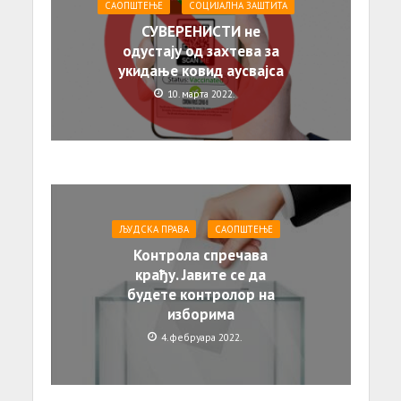
САОПШТЕЊE
СОЦИЈАЛНА ЗАШТИТА
СУВЕРЕНИСТИ не
одустају од захтева за
укидање ковид аусвајса
10. марта 2022.
ЉУДСКА ПРАВА
САОПШТЕЊE
Контрола спречава
крађу. Јавите се да
будете контролор на
изборима
4. фебруара 2022.