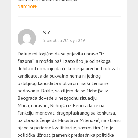
ОДГОВОРИ
S.Z.
5. октобра 2017. у 20:39
Deluje mi logično da se prijavila upravo “iz
fazona”, a možda baš i zato što je od nekoga
dobila informaciju da će komisija uredno bodovati
kandidate, a da bukvalno nema ni jednog
ozbiljnog kandidata s obzirom na kriterijume
bodovanja. Dakle, sa ciljem da se Nebojša iz
Beograda dovede u nezgodnu situaciju.
Mada, naravno, Nebojša iz Beograda će na
funkciju imenovati drugoplasiranog sa konkursa,
uz obrazloženje da Miroslava Milenović, na stranu
njene superiorne kvalifikacije, samim tim što je
politička ličnost (zamenik predsednika političke