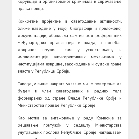
корупције и организованог криминала и спречавање
прања новца.
Конкретне пројектне и саветодавне активности,
ближе наведене у мојој биографији и приложеној
документацији, обављала сам испред референтних
међународних организација и влада, а посебан
допринос пружила сам у успостављању и
имплементацији антикоруптивних механизама у
институцијама извршне, законодавне и судске гране
власти у Републици Србији.
Такође, у више наврата указано ми је поверење да
будем и члан саветодавних и радних тела
формираних од стране Владе Републике Србје и
Министарства правде Републике Србије.
Као мотив за ангажовање у раду Комисије за
решавање притужби у седишту Министарства
унутрашњих послова Републике Србије наглашавам