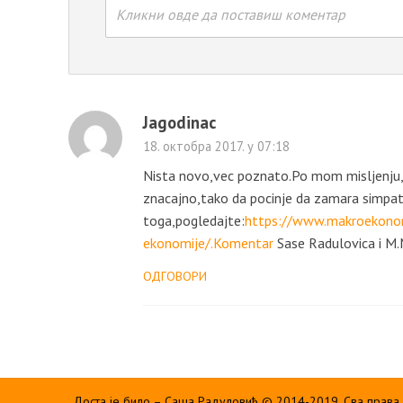
Кликни овде да поставиш коментар
Jagodinac
18. октобра 2017. у 07:18
Nista novo,vec poznato.Po mom misljenju,DJ
znacajno,tako da pocinje da zamara simpatiz
toga,pogledajte:
https://www.makroekonomi
ekonomije/.Komentar
Sase Radulovica i M.M
ОДГОВОРИ
Доста је било – Саша Радуловић © 2014-2019. Сва права