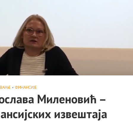
АВАЊЕ
•
ФИНАНСИЈЕ
ослава Миленовић –
ансијских извештаја