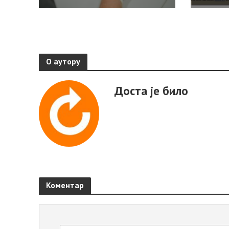
О аутору
Доста је било
Коментар