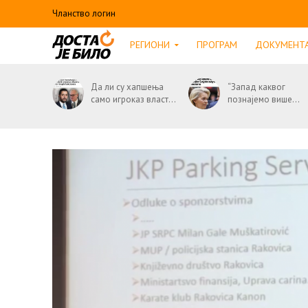
Чланство логин
РЕГИОНИ
ПРОГРАМ
ДОКУМЕНТ
Да ли су хапшења
“Запад каквог
само игроказ власт...
познајемо више...