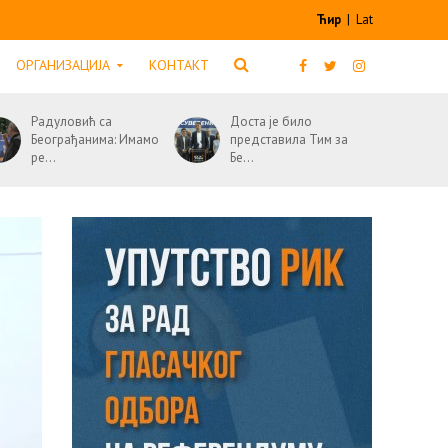
Ћир
|
Lat
ОРГАНИЗАЦИЈА
КОНТАКТ
Радуловић са
Доста је било
Београђанима: Имамо
представила Тим за
ре...
Бе...