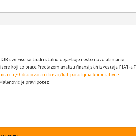
B sve vise se trudi i stalno objavljuje nesto novo ali manje
ere koji to prate.Predlazem analizu finansijskih izvestaja FIAT-a.
ja.org/0-dragovan-milicevic/fiat-paradigma-korporativne-
alenovic je pravi potez.
 задржана.