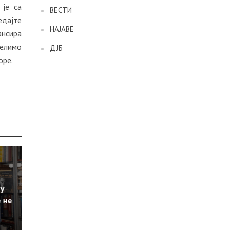
 је са
ВЕСТИ
едајте
НАЈАВЕ
ансира
желимо
ДЈБ
оре.
 у
 не