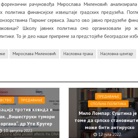
 форензични рачуновођа Мирослава Миленовић анализирала
 политика финансијске извештаје градских предузећа. Погл
нзорствима Паркинг сервиса. Зашто ово јавно предузеће фин
Раковици? Школу јавних политика смо организовали јер 
литике. То је део наше припреме за предстојеће београдске изб
ике
Мирослава Миленовић
Насловна-трака
Насловна-центар
ПРЕДАВАЊЕ
АВСТВО
ПРЕДАВАЊЕ
СПОЉНА ПОЛИТИКА
ација против ковида и
Мило Ломпар: Суштина је
ак. „Вишеструки тумори
томе да српско становиште
 органа“. др Уте Кругер
може бити антируско
10. августа 2022.
12. јула 2022.