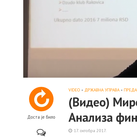
VIDEO
•
ДРЖАВНА УПРАВА
•
ПРЕД
(Видео) Мир
Анализа фин
Доста је било
17. октобра 2017.