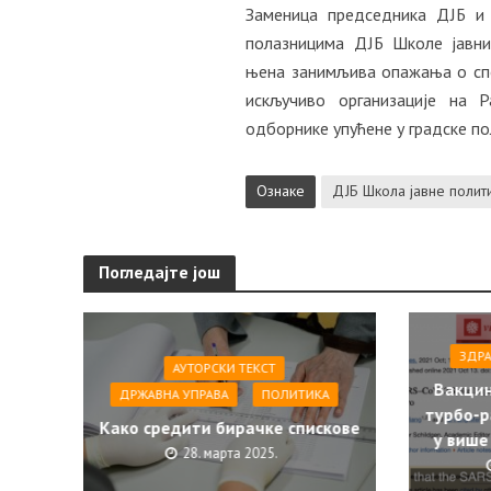
Заменица председника ДЈБ и
полазницима ДЈБ Школе јавних
њена занимљива опажања о спо
искључиво организације на 
одборнике упућене у градске по
Ознаке
ДЈБ Школа јавне полит
Погледајте још
ЗДР
АУТОРСКИ ТЕКСТ
Вакцин
ДРЖАВНА УПРАВА
ПОЛИТИКА
турбо-р
Како средити бирачке спискове
у више
28. марта 2025.