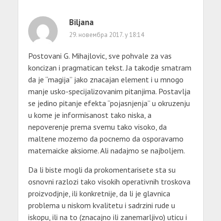
Biljana
29. новембра 2017. у 18:14
Postovani G. Mihajlovic, sve pohvale za vas
koncizan i pragmatican tekst. Ja takodje smatram
da je “magija” jako znacajan element i u mnogo
manje usko-specijalizovanim pitanjima. Postavlja
se jedino pitanje efekta “pojasnjenja” u okruzenju
u kome je informisanost tako niska, a
nepoverenje prema svemu tako visoko, da
maltene mozemo da pocnemo da osporavamo
matemaicke aksiome. Ali nadajmo se najboljem.
Da li biste mogli da prokomentarisete sta su
osnovni razlozi tako visokih operativnih troskova
proizvodjnje, ili konkretnije, da li je glavnica
problema u niskom kvalitetu i sadrzini rude u
iskopu, ili na to (znacajno ili zanemarljivo) uticu i