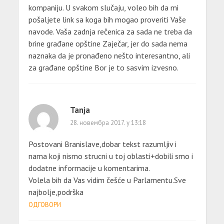
kompaniju. U svakom slučaju, voleo bih da mi
pošaljete link sa koga bih mogao proveriti Vaše
navode. Vaša zadnja rečenica za sada ne treba da
brine građane opštine Zaječar, jer do sada nema
naznaka da je pronađeno nešto interesantno, ali
za građane opštine Bor je to sasvim izvesno.
Tanja
28. новембра 2017. у 13:18
Postovani Branislave,dobar tekst razumljiv i
nama koji nismo strucni u toj oblasti+dobili smo i
dodatne informacije u komentarima.
Volela bih da Vas vidim češće u Parlamentu.Sve
najbolje,podrška
ОДГОВОРИ