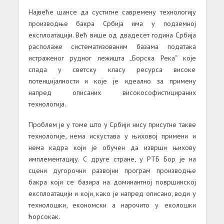
Највеће шансе да сустигне савремену технологију
производње бакра Србија има у подземној
експлоатацији. Већ више од двадесет година Србија
располаже систематизованим базама података
истраженог рудног лежишта „Борска Река“ које
спада у светску класу ресурса високе
потенцијалности и које је идеално за примену
напред описаних високософистицираних
технологија.
Проблем је у томе што у Србији нису присутне такве
технологије, нема искустава у њиховој примени и
нема кадра који је обучен да изврши њихову
имплементацију. С друге стране, у РТБ Бор је на
сцени дугорочни развојни програм производње
бакра који се базира на доминантној површинској
експлоатацији и који, како је напред описано, води у
технолошки, економски а нарочито у еколошки
ћорсокак.