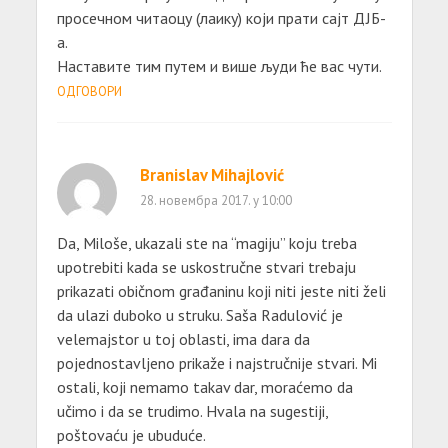
просечном читаоцу (лаику) који прати сајт ДЈБ-
а.
Наставите тим путем и више људи ће вас чути.
ОДГОВОРИ
Branislav Mihajlović
28. новембра 2017. у 10:00
Da, Miloše, ukazali ste na “magiju” koju treba
upotrebiti kada se uskostručne stvari trebaju
prikazati običnom građaninu koji niti jeste niti želi
da ulazi duboko u struku. Saša Radulović je
velemajstor u toj oblasti, ima dara da
pojednostavljeno prikaže i najstručnije stvari. Mi
ostali, koji nemamo takav dar, moraćemo da
učimo i da se trudimo. Hvala na sugestiji,
poštovaću je ubuduće.