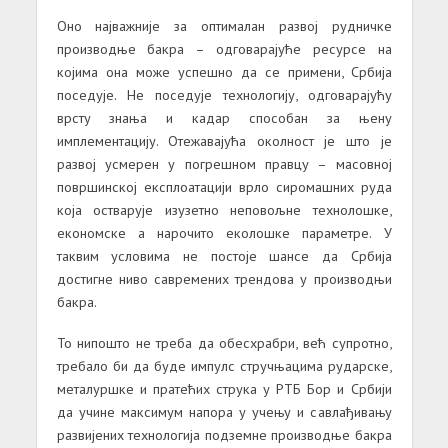
Оно најважније за оптималан развој рудничке
производње бакра – одговарајуће ресурсе на
којима она може успешно да се примени, Србија
поседује. Не поседује технологију, одговарајућу
врсту знања и кадар способан за њену
имплементацију. Отежавајућа околност је што је
развој усмерен у погрешном правцу – масовној
површинској експлоатацији врло сиромашних руда
која остварује изузетно неповољне технолошке,
економске а нарочито еколошке параметре. У
таквим условима не постоје шансе да Србија
достигне ниво савремених трендова у производњи
бакра.
То нипошто не треба да обесхрабри, већ супротно,
требало би да буде импулс стручњацима рударске,
металуршке и пратећих струка у РТБ Бор и Србији
да учине максимум напора у учењу и савлађивању
развијених технологија подземне производње бакра