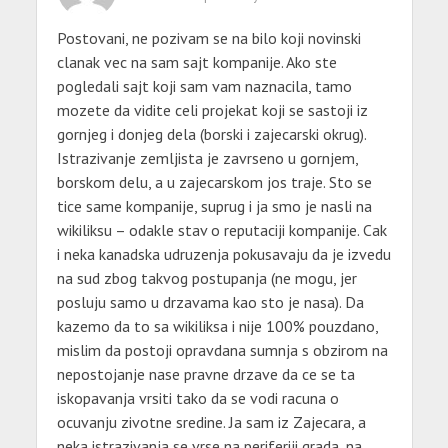
Postovani, ne pozivam se na bilo koji novinski
clanak vec na sam sajt kompanije. Ako ste
pogledali sajt koji sam vam naznacila, tamo
mozete da vidite celi projekat koji se sastoji iz
gornjeg i donjeg dela (borski i zajecarski okrug).
Istrazivanje zemljista je zavrseno u gornjem,
borskom delu, a u zajecarskom jos traje. Sto se
tice same kompanije, suprug i ja smo je nasli na
wikiliksu – odakle stav o reputaciji kompanije. Cak
i neka kanadska udruzenja pokusavaju da je izvedu
na sud zbog takvog postupanja (ne mogu, jer
posluju samo u drzavama kao sto je nasa). Da
kazemo da to sa wikiliksa i nije 100% pouzdano,
mislim da postoji opravdana sumnja s obzirom na
nepostojanje nase pravne drzave da ce se ta
iskopavanja vrsiti tako da se vodi racuna o
ocuvanju zivotne sredine. Ja sam iz Zajecara, a
neka istrazivanja se vrse na periferiji grada, na