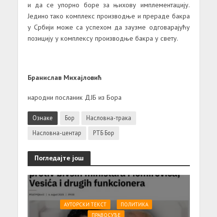
и да се упорно боре за њихову имплементацију.
Једино тако комплекс производње и прераде бакра
у Србији може са успехом да заузме одговарајућу
позицију у комплексу производње бакра у свету.
Бранислав Михајловић
народни посланик ДЈБ из Бора
Ознаке
Бор
Насловна-трака
Насловна-центар
РТБ Бор
Погледајте још
АУТОРСКИ ТЕКСТ
ПОЛИТИКА
ПРАВОСУЂЕ