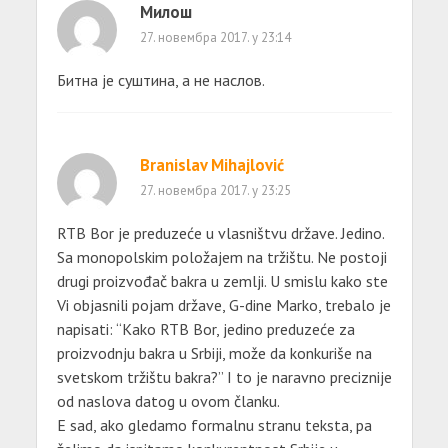
Милош
27. новембра 2017. у 23:14
Битна је суштина, а не наслов.
Branislav Mihajlović
27. новембра 2017. у 23:25
RTB Bor je preduzeće u vlasništvu države. Jedino.
Sa monopolskim položajem na tržištu. Ne postoji
drugi proizvođač bakra u zemlji. U smislu kako ste
Vi objasnili pojam države, G-dine Marko, trebalo je
napisati: “Kako RTB Bor, jedino preduzeće za
proizvodnju bakra u Srbiji, može da konkuriše na
svetskom tržištu bakra?” I to je naravno preciznije
od naslova datog u ovom članku.
E sad, ako gledamo formalnu stranu teksta, pa