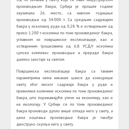
производњом бакра, Србија је прошле године
заузимала 26. место, са нивоом годишње
производње од 34.000 т. Са средњим садржајем
бакра у ископаној руди од 0,28 % и остварењем од
преко 1.200 т ископина по тони произведеног бакра,
углавном из површинске експлоатације, као и
оствареним трошковима од 6,8 УСД/т ископина
српски комплекс производње и прераде бакра
далеко заостаје за светом.
Површинска експлоатација бакра са таквим
параметрима нема никакве шансе да конкурише
свету због ниског садржаја бакра у руди и
превелике количине ископина по тони произведеног
бакра, што поражавајуће утиче на економију, као и
на екологију. У Србији се по тони произведеног
бакра производи дупло више отпада него у свету, а
цена коштања производње бакра је такође
двоструко скупља него у свету.