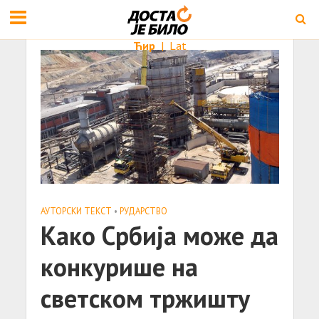
Ћир
|
Lat
АУТОРСКИ ТЕКСТ
•
РУДАРСТВО
Како Србија може да
конкурише на
светском тржишту