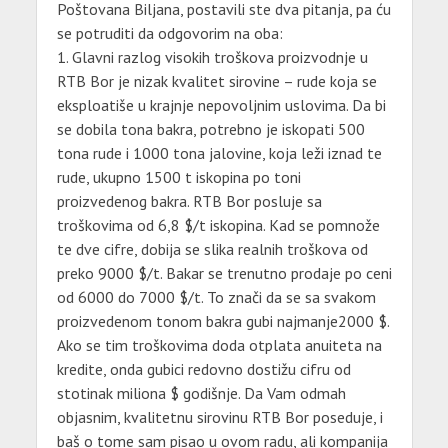
Poštovana Biljana, postavili ste dva pitanja, pa ću
se potruditi da odgovorim na oba:
1. Glavni razlog visokih troškova proizvodnje u
RTB Bor je nizak kvalitet sirovine – rude koja se
eksploatiše u krajnje nepovoljnim uslovima. Da bi
se dobila tona bakra, potrebno je iskopati 500
tona rude i 1000 tona jalovine, koja leži iznad te
rude, ukupno 1500 t iskopina po toni
proizvedenog bakra. RTB Bor posluje sa
troškovima od 6,8 $/t iskopina. Kad se pomnože
te dve cifre, dobija se slika realnih troškova od
preko 9000 $/t. Bakar se trenutno prodaje po ceni
od 6000 do 7000 $/t. To znači da se sa svakom
proizvedenom tonom bakra gubi najmanje2000 $.
Ako se tim troškovima doda otplata anuiteta na
kredite, onda gubici redovno dostižu cifru od
stotinak miliona $ godišnje. Da Vam odmah
objasnim, kvalitetnu sirovinu RTB Bor poseduje, i
baš o tome sam pisao u ovom radu, ali kompanija