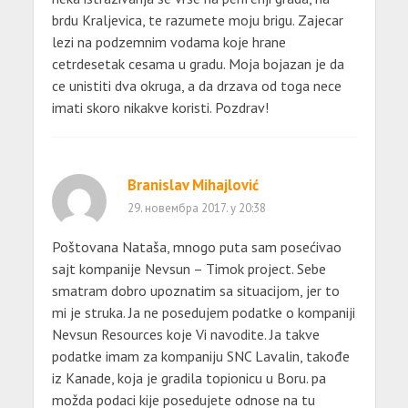
brdu Kraljevica, te razumete moju brigu. Zajecar
lezi na podzemnim vodama koje hrane
cetrdesetak cesama u gradu. Moja bojazan je da
ce unistiti dva okruga, a da drzava od toga nece
imati skoro nikakve koristi. Pozdrav!
Branislav Mihajlović
29. новембра 2017. у 20:38
Poštovana Nataša, mnogo puta sam posećivao
sajt kompanije Nevsun – Timok project. Sebe
smatram dobro upoznatim sa situacijom, jer to
mi je struka. Ja ne posedujem podatke o kompaniji
Nevsun Resources koje Vi navodite. Ja takve
podatke imam za kompaniju SNC Lavalin, takođe
iz Kanade, koja je gradila topionicu u Boru. pa
možda podaci kije posedujete odnose na tu