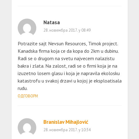
Natasa
28. новембра 2017. у 08:49
Potrazite sajt Nevsun Resources, Timok project.
Kanadska firma koja ce da kopa do 2km u dubinu.
Radi se o drugom na svetu najvecem nalazistu
bakra i zlata. Na zalost, radi se o firmi koja je na
izuzetno losem glasu i koja je napravila ekolosku
katastrofu u svakoj drzavi u kojoj je eksploatisala
rudu.
ОДГОВОРИ
Branislav Mihajlović
28. новембра 2017. у 10:34