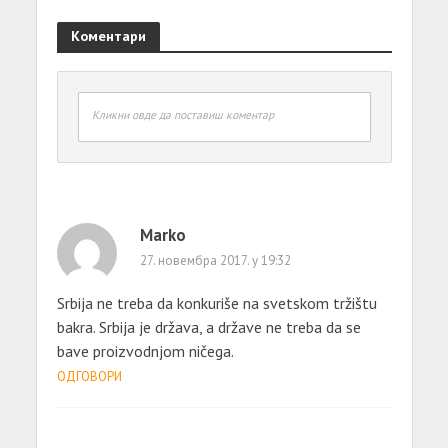
Коментари
Кликни овде да поставиш коментар
Marko
27. новембра 2017. у 19:32
Srbija ne treba da konkuriše na svetskom tržištu
bakra. Srbija je država, a države ne treba da se
bave proizvodnjom ničega.
ОДГОВОРИ