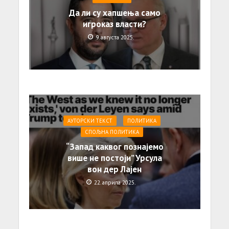
Да ли су хапшења само
игроказ власти?
9. августа 2025.
АУТОРСКИ ТЕКСТ
ПОЛИТИКА
СПОЉНА ПОЛИТИКА
“Запад каквог познајемо
више не постоји” Урсула
вон дер Лајен
22. априла 2025.