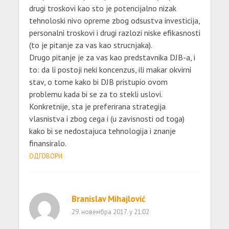
drugi troskovi kao sto je potencijalno nizak
tehnoloski nivo opreme zbog odsustva investicija,
personalni troskovi i drugi razlozi niske efikasnosti
(to je pitanje za vas kao strucnjaka).
Drugo pitanje je za vas kao predstavnika DJB-a, i
to: da li postoji neki koncenzus, ili makar okvirni
stav, o tome kako bi DJB pristupio ovom
problemu kada bi se za to stekli uslovi.
Konkretnije, sta je preferirana strategija
vlasnistva i zbog cega i (u zavisnosti od toga)
kako bi se nedostajuca tehnologija i znanje
finansiralo.
ОДГОВОРИ
Branislav Mihajlović
29. новембра 2017. у 21:02