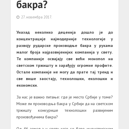
бакра?
27. новембра 2017.
Уназад неколико деценија дошло је до
концентрације најмодерније технологије у
развоју рударске производње бакра у рукама
малог броја најразвијенијих компанија у свету.
Те компаније освајају све већи монопол на
светском тржишту и зарађују огромне профите.
Остале компаније не могу да прате тај тренд и
све више заостају, технолошки, еколошки и
економски.
За нас је важно питање: где је место Србије у томе?
Може ли производња бакра у Србији да на светском
тржишту конкурише технолошки развијеним
произвођачима бакра?
Од 46 земаља у свету које се баве индустријском