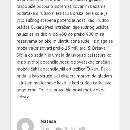
raspolaže potpuno sistematizovanim bazama
podataka o rudnom ležištu Borska Reka koje je
vrlo sličnog stepena potencijalnosti kao i rudno
ležište Čukaru Peki. Istraženi deo rudnog ležišta
nalazi se na dubini od 450 do preko 900 m sa
rezervama od oko milijardu tona rude i iz njega se
može valorizovati preko 25 milijardi $. Država
Srbija do sada nije umela da iskoristi taj resurs koji
je po svojoj potencijalnosti od svetskog značaja,
možda čak i potencijalniji od ležišta Čukaru Peki. I
onda ja kao stručnjak i ekspert moram da gledam
i slušam hvalospeve kako je kod tuđeg tatka sve
pogolemo. To je zapravo bio pravi motiv ovog
teksta.
Natasa
28. новембра 2017. у 15:00