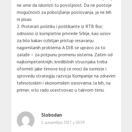
ne ume da iskoristi tu povoljnost. Da ne postoje
mogućnosti za poboljšanje poslovanja, ja ne bih
ni pisao.
2. Proterati politiku i politikante iz RTB Bor,
odnosno iz kompletne privrede Srbije, kao uslov
za bilo kakav ozbiljan pristup resavanju
nagomilanih problema. A DJB se upravo za to
zalaže – za potpunu promenu sistema. Zatim od
najkompetentnijih, kredibilnih strucnjaka treba
oformiti jake timove koji ce moci da osmisle i
sprovedu strategiju razvoja Kompanije na zdravim
tehnoloskim i ekonomskim osnovama. Ja bih, na
primer, vrlo rado ucestvovao u takvom timu.
Slobodan
1. децембра 2017. у 20:59