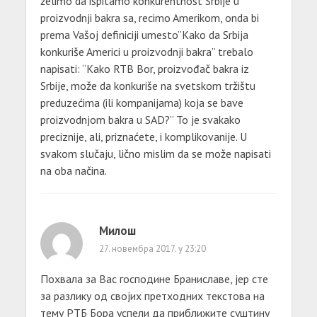
želimo da ispitamo konkurentnost Srbije u
proizvodnji bakra sa, recimo Amerikom, onda bi
prema Vašoj definiciji umesto”Kako da Srbija
konkuriše Americi u proizvodnji bakra” trebalo
napisati: “Kako RTB Bor, proizvođač bakra iz
Srbije, može da konkuriše na svetskom tržištu
preduzećima (ili kompanijama) koja se bave
proizvodnjom bakra u SAD?” To je svakako
preciznije, ali, priznaćete, i komplikovanije. U
svakom slučaju, lično mislim da se može napisati
na oba načina.
Милош
27. новембра 2017. у 23:20
Похвала за Вас господине Браниславе, јер сте
за разлику од својих претходних текстова на
тему РТБ Бора успели да приближите суштину