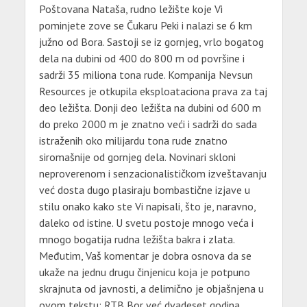
Poštovana Nataša, rudno ležište koje Vi
pominjete zove se Čukaru Peki i nalazi se 6 km
južno od Bora. Sastoji se iz gornjeg, vrlo bogatog
dela na dubini od 400 do 800 m od površine i
sadrži 35 miliona tona rude. Kompanija Nevsun
Resources je otkupila eksploataciona prava za taj
deo ležišta. Donji deo ležišta na dubini od 600 m
do preko 2000 m je znatno veći i sadrži do sada
istraženih oko milijardu tona rude znatno
siromašnije od gornjeg dela. Novinari skloni
neproverenom i senzacionalističkom izveštavanju
već dosta dugo plasiraju bombastične izjave u
stilu onako kako ste Vi napisali, što je, naravno,
daleko od istine. U svetu postoje mnogo veća i
mnogo bogatija rudna ležišta bakra i zlata.
Međutim, Vaš komentar je dobra osnova da se
ukaže na jednu drugu činjenicu koja je potpuno
skrajnuta od javnosti, a delimično je objašnjena u
ovom tekstu: RTB Bor već dvadeset godina