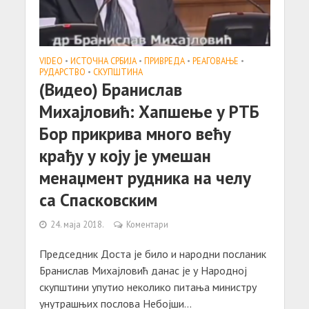
VIDEO
•
ИСТОЧНА СРБИЈА
•
ПРИВРЕДА
•
РЕАГОВАЊЕ
•
РУДАРСТВО
•
СКУПШТИНА
(Видео) Бранислав
Михајловић: Хапшење у РТБ
Бор прикрива много већу
крађу у коју је умешан
менаџмент рудника на челу
са Спасковским
24. маја 2018.
Коментари
Председник Доста је било и народни посланик
Бранислав Михајловић данас је у Народној
скупштини упутио неколико питања министру
унутрашњих послова Небојши...