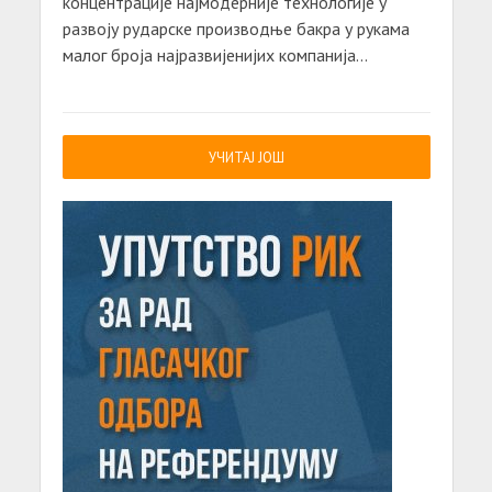
концентрације најмодерније технологије у
развоју рударске производње бакра у рукама
малог броја најразвијенијих компанија...
УЧИТАЈ ЈОШ