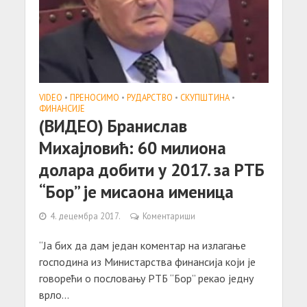
VIDEO
•
ПРЕНОСИМО
•
РУДАРСТВО
•
СКУПШТИНА
•
ФИНАНСИЈЕ
(ВИДЕО) Бранислав
Михајловић: 60 милиона
долара добити у 2017. за РТБ
“Бор” је мисаона именица
4. децембра 2017.
Коментариши
“Ја бих да дам један коментар на излагање
господина из Министарства финансија који је
говорећи о пословању РТБ “Бор” рекао једну
врло...