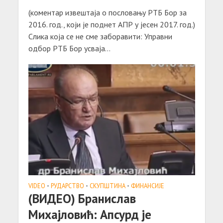
(коментар извештаја о пословању РТБ Бор за
2016. год., који је поднет АПР у јесен 2017. год.)
Слика која се не сме заборавити: Управни
одбор РТБ Бор усваја...
VIDEO
•
РУДАРСТВО
•
СКУПШТИНА
•
ФИНАНСИЈЕ
(ВИДЕО) Бранислав
Михајловић: Апсурд је