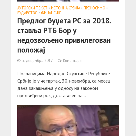
АУТОРСКИ ТЕКСТ
•
ИСТОЧНА СРБИЈА
•
ПРЕНОСИМО
•
РУДАРСТВО
•
ФИНАНСИЈЕ
Предлог буџета РС за 2018.
ставља РТБ Бор у
недозвољено привилегован
положај
5. децембра 2017.
Коментари
Посланицима Народне Скуштине Републике
Србије је у четвртак, 30. новембра, са месец
дана закашњења у односу на законом
предвиђени рок, достављен на...