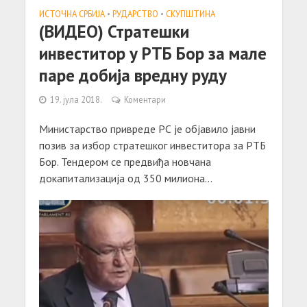
ИСТОЧНА СРБИЈА
•
РУДАРСТВО
•
СКУПШТИНА
(ВИДЕО) Стратешки
инвеститор у РТБ Бор за мале
паре добија вредну руду
19. јула 2018.
Коментари
Министарство привреде РС је објавило јавни
позив за избор стратешког инвеститора за РТБ
Бор. Тендером се предвиђа новчана
докапитализација од 350 милиона...