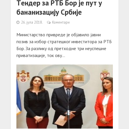
Тeндер за РТБ Бор је пут у
бананизацију Србије
26. јула 2018.
Коментари
Mинистарство привреде је објавило јавни
позив за избор стратешког инвеститора за РТБ
Бор. За разлику од претходне три неуспешне
приватизације, ток ову...