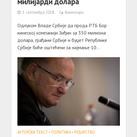
милијарди долара
1. септембра 2018.
Коментари
Одлуком Владе Србије да прода РТБ Бор
кинеској компанији Зиђин за 350 милиона
долара, грађани Србије и буџет Републике
Србије биће оштећени за најмање 10...
АУТОРСКИ ТЕКСТ
•
ПОЛИТИКА
•
РУДАРСТВО