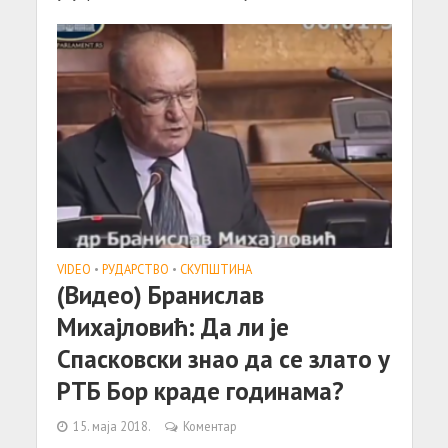
VIDEO
•
РУДАРСТВО
•
СКУПШТИНА
(Видео) Бранислав
Михајловић: Да ли је
Спасковски знао да се злато у
РТБ Бор краде годинама?
15. маја 2018.
Коментар