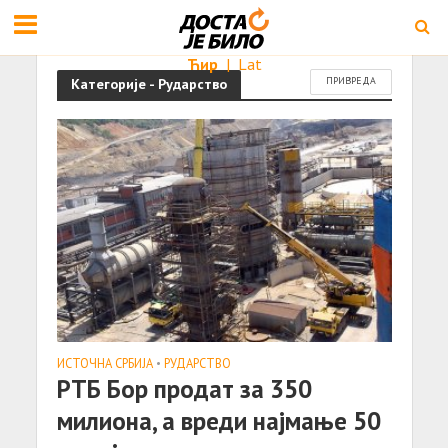
Ћир
|
Lat
Категорије - Рударство
ПРИВРЕДА
ИСТОЧНА СРБИЈА
•
РУДАРСТВО
РТБ Бор продат за 350
милиона, а вреди најмање 50