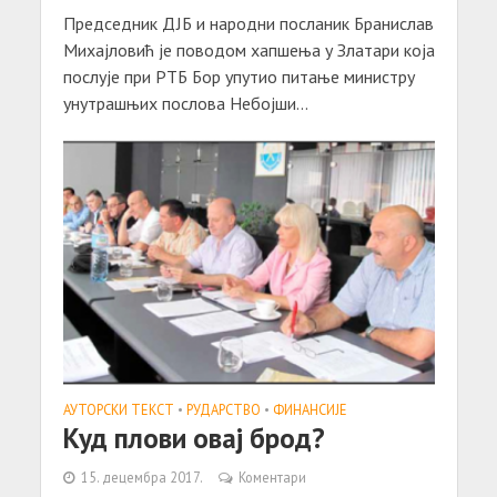
Председник ДЈБ и народни посланик Бранислав
Михајловић је поводом хапшења у Златари која
послује при РТБ Бор упутио питање министру
унутрашњих послова Небојши...
АУТОРСКИ ТЕКСТ
•
РУДАРСТВО
•
ФИНАНСИЈЕ
Куд плови овај брод?
15. децембра 2017.
Коментари