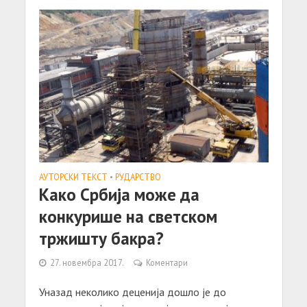
АУТОРСКИ ТЕКСТ
•
РУДАРСТВО
Како Србија може да
конкурише на светском
тржишту бакра?
27. новембра 2017.
Коментари
Уназад неколико деценија дошло је до