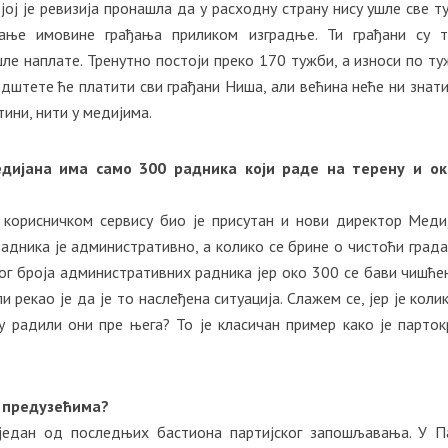
јој је ревизија пронашла да у расходну страну нису ушле све т
мање имовине грађања приликом изградње. Ти грађани су 
ле наплате. Тренутно постоји преко 170 тужби, а износи по ту
одштете ће платити сви грађани Ниша, али већина неће ни знати
тини, нити у медијима.
дијана има само 300 радника који раде на терену и ок
 корисничком сервису био је присутан и нови директор Меди
радника је административно, а колико се брине о чистоћи града.
г броја административних радника јер око 300 се бави чишће
 рекао је да је то наслеђена ситуација. Слажем се, јер је колик
 радили они пре њега? То је класичан пример како је парток
м предузећима?
 један од последњих бастиона партијског запошљавања. У П