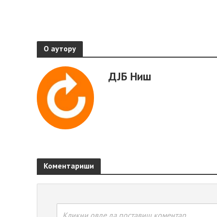
1. маја 2024.
О аутору
ДЈБ Ниш
Коментариши
Кликни овде да поставиш коментар