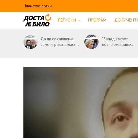
Чланство логин
РЕГИОНИ
ПРОГРАМ
ДОКУМЕНТ
Да ли су хапшења
“Запад каквог
само игроказ власт...
познајемо више...