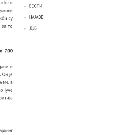
ужбе и
ВЕСТИ
тужили
НАЈАВЕ
жби су
 за то
ДЈБ
о 700
јане и
 Он је
њем, а
о јуче
ратија
аркинг