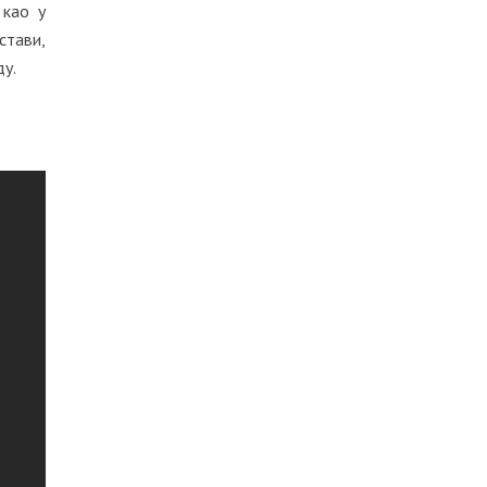
 као у
стави,
ду.