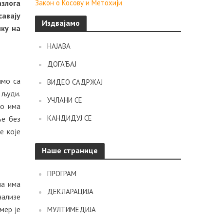
азлога
Закон о Косову и Метохији
савају
Издвајамо
нку на
НАЈАВА
ДОГАЂАЈ
имо са
ВИДЕО САДРЖАЈ
 људи.
УЧЛАНИ СЕ
ко има
КАНДИДУЈ СЕ
ње без
е које
Наше странице
ПРОГРАМ
ма има
ДЕКЛАРАЦИЈА
нализе
мер је
МУЛТИМЕДИЈА