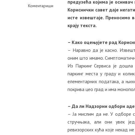
предузећа којима је оснивач
Коментариши
Кориснички савет даје негат
исте извештаје. Преносимо 
крају текста.
– Како оцењујете рад Корисни
– Наравно да је касно. Извеш
оним што имамо. Симптоматично
Из Паркинг Сервиса је дошла
паркинг места у граду и коли
елементарних података, а њихо
покрива цео град и има монопол
– Да ли Надзорни одбори аде
– Ја мислим да не. У одборе 
стручњака, али они увек јед
ревизорских кућа које некад не