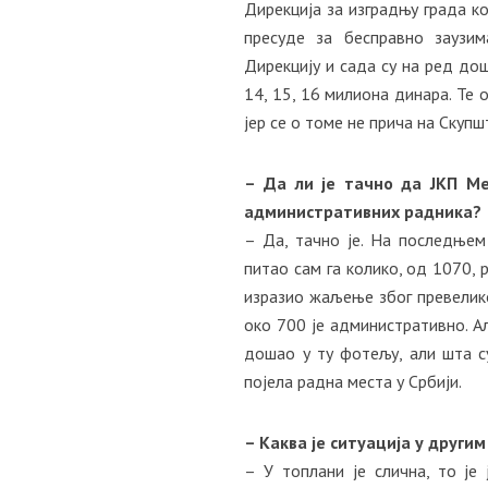
Дирекција за изградњу града ко
пресуде за бесправно заузи
Дирекцију и сада су на ред дош
14, 15, 16 милиона динара. Те 
јер се о томе не прича на Скупш
– Да ли је тачно да ЈКП Ме
административних радника?
– Да, тачно је. На последњем
питао сам га колико, од 1070, 
изразио жаљење због превелико
око 700 је административно. Али
дошао у ту фотељу, али шта су
појела радна места у Србији.
– Каква је ситуација у други
– У топлани је слична, то је