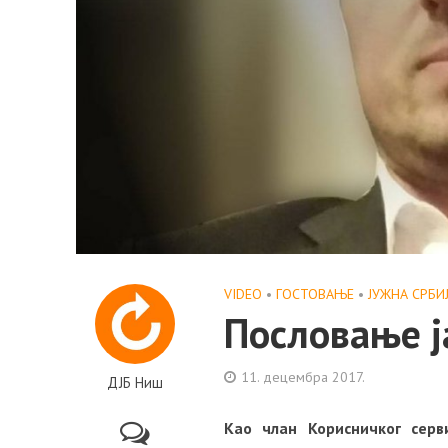
VIDEO
•
ГОСТОВАЊЕ
•
ЈУЖНА СРБИ
Пословање ј
11. децембра 2017.
ДЈБ Ниш
Као члан Корисничког серв