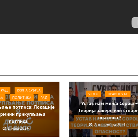
ГРАД
ЈУЖНА СРБИЈА
VIDEO
ПРАВОСУЂЕ
ЊА
ПОЛИТИКА
РАД
Устав нам мења Сорош 
ање потписа: Локације
Теорија завере или ствар
ермини прикупљања
опасност?
потписа
2. децембра 2021.
1. маја 2024.