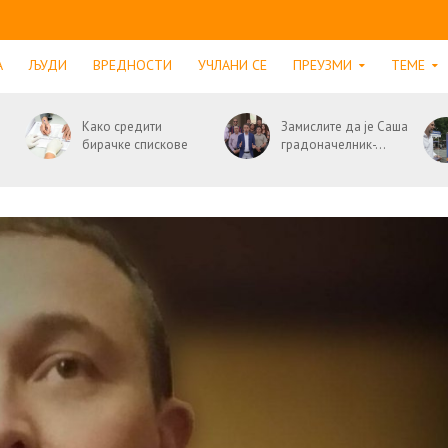
А
ЉУДИ
ВРЕДНОСТИ
УЧЛАНИ СЕ
ПРЕУЗМИ
ТЕМЕ
Како средити
Замислите да је Саша
бирачке спискове
градоначелник-...