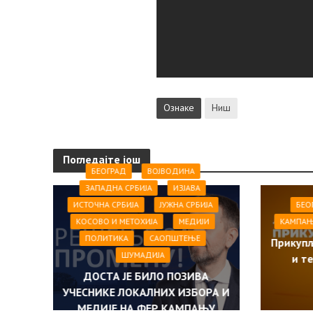
Ознаке
Ниш
Погледајте још
БЕОГРАД
ВОЈВОДИНА
ЗАПАДНА СРБИЈА
ИЗЈАВА
ИСТОЧНА СРБИЈА
ЈУЖНА СРБИЈА
БЕО
КОСОВО И МЕТОХИЈА
МЕДИЈИ
КАМПА
ПОЛИТИКА
САОПШТЕЊE
Прикупљ
ШУМАДИЈА
и т
ДОСТА ЈЕ БИЛО ПОЗИВА
УЧЕСНИКЕ ЛОКАЛНИХ ИЗБОРА И
МЕДИЈЕ НА ФЕР КАМПАЊУ