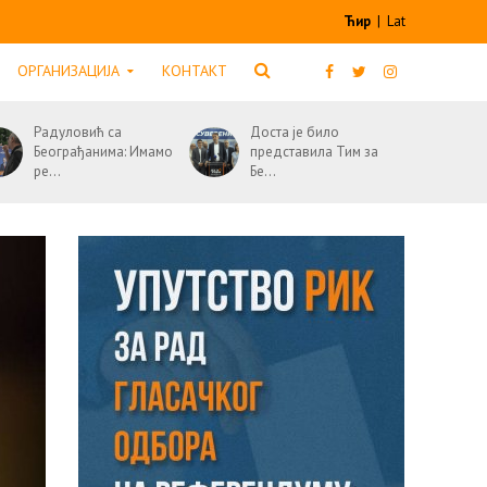
Ћир
|
Lat
ОРГАНИЗАЦИЈА
КОНТАКТ
Радуловић са
Доста је било
Београђанима: Имамо
представила Тим за
ре...
Бе...