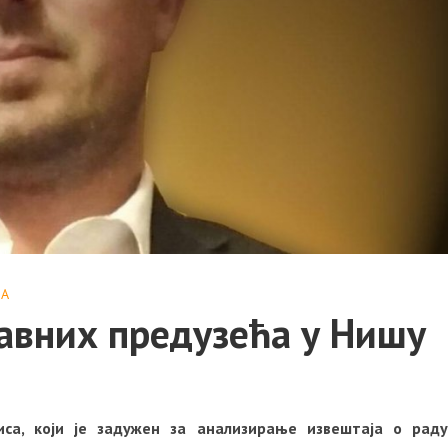
ЈА
авних предузећа у Нишу
иса, који је задужен за анализирање извештаја о раду