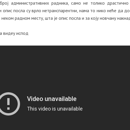
 број административних радника, само не толико драстично
и опис посла су врло нетранспарентни, нама то нико неће да до
неком радном месту, шта је опис посла и за коју новчану накна
на видеу испод