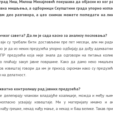
 град Ниш, Милош Михајловић покушава да објасни из ког р
ивна мишљења, а одборници Скупштине града упорно изгла
вам део разговора, а цео снимак можете погледати на ли
чког савета? Да ли је сада касно за анализу пословања?
таји су требали бити достављени пре пет месеци, али ми рад
 је да из неких предузећа упорно одбијају да дођу адекватни
 ПР предузећа која није знала да одговори на питања коли
ко плаћају закуп јавне површине. Како да дамо неко мишље
в извештај говори да им је приход скроман иако су предузећ
 на делатност.
кватно контролишу рад јавних предузећа?
се делегирају чланови владајуће коалиције, можда и међу њи
ногласно усвајају извештаје. Ми у материјалу имамо и а
 нађу грешке, некад нађу мање, а некад и баш велике. Такав при