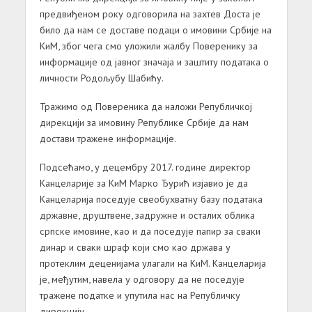
предвиђеном року одговорила на захтев Доста је
било да нам се доставе подаци о имовини Србије на
КиМ, због чега смо уложили жалбу Поверенику за
информације од јавног значаја и заштиту података о
личности Родољубу Шабићу.
Тражимо од Повереника да наложи Републичкој
дирекцији за имовину Републике Србије да нам
достави тражене информације.
Подсећамо, у децембру 2017. године директор
Канцеларије за КиМ Марко Ђурић изјавио је да
Канцеларија поседује свеобухватну базу података
државне, друштвене, задружне и осталих облика
српске имовине, као и да поседује папир за сваки
динар и сваки шраф који смо као држава у
протеклим деценијама улагали на КиМ. Канцеларија
је, међутим, навела у одговору да не поседује
тражене податке и упутила нас на Републичку
дирекцију.