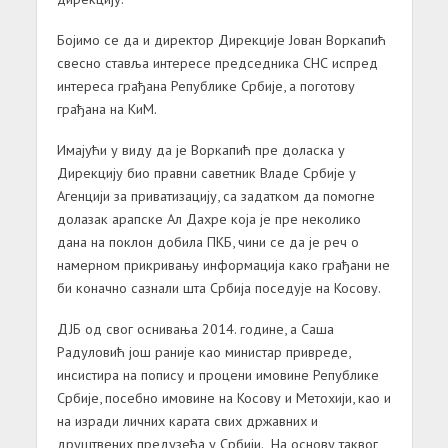
Бојимо се да и директор Дирекције Јован Воркапић
свесно ставља интересе председника СНС испред
интереса грађана Републике Србије, а поготову
грађана на КиМ.
Имајући у виду да је Воркапић пре доласка у
Дирекцију био правни саветник Владе Србије у
Агенцији за приватизацију, са задатком да помогне
долазак арапске Ал Дахре која је пре неколико
дана на поклон добила ПКБ, чини
се да је реч о
намерном прикривању информација како грађани не
би коначно сазнали шта Србија поседује на Косову.
ДЈБ од свог оснивања 2014. године, а Саша
Радуловић још раније као министар привреде,
инсистира на попису и процени имовине Републике
Србије, посебно имовине на Косову и Метохији, као и
на изради личних карата свих државних и
друштвених предузећа у Србији. На основу таквог