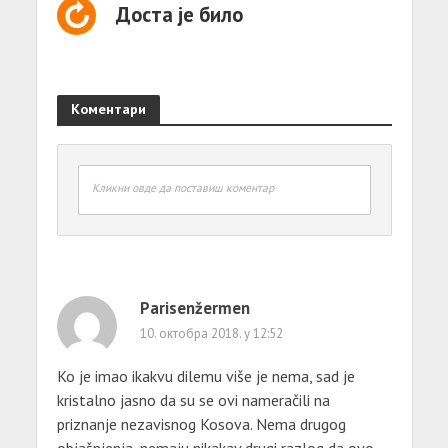
Доста је било
Коментари
Кликни овде да поставиш коментар
Parisenžermen
10. октобра 2018. у 12:52
Ko je imao ikakvu dilemu više je nema, sad je
kristalno jasno da su se ovi nameračili na
priznanje nezavisnog Kosova. Nema drugog