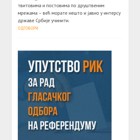
твитовима и постовима по друштвеним
мрежама – већ морате нешто и јавно у интерсу
државе Србије учинити.
ОДГОВОРИ