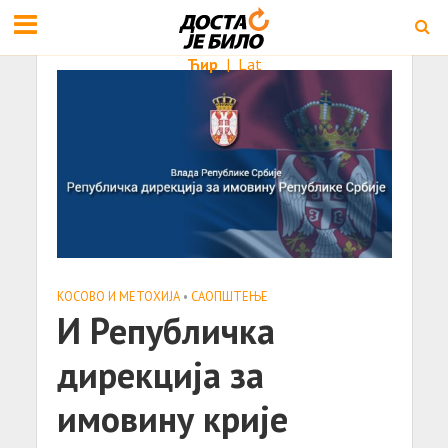
Ћир
|
Lat
КОСОВО И МЕТОХИЈА
•
САОПШТЕЊE
И Републичка
дирекција за
имовину крије