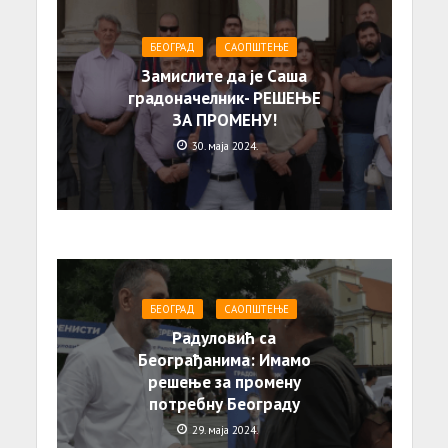
БЕОГРАД
САОПШТЕЊE
Замислите да је Саша
градоначелник- РЕШЕЊЕ
ЗА ПРОМЕНУ!
30. маја 2024.
БЕОГРАД
САОПШТЕЊE
Радуловић са
Београђанима: Имамо
решење за промену
потребну Београду
29. маја 2024.