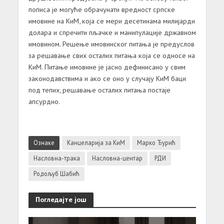
пописа је могуће обрачунати вредност српске
имовине на КиМ, која се мери десетинама милијарди
долара и спречити пљачке и манипулације државном
имовином. Решење имовинског питања је предуслов
за решавање свих осталих питања која се односе на
КиМ. Питање имовине је јасно дефинисано у свим
законодавствима и ако се оно у случају КиМ баци
под тепих, решавање осталих питања постаје
апсурдно.
Ознаке
Канцеларија за КиМ
Марко Ђурић
Насловна-трака
Насловна-центар
РДИ
Родољуб Шабић
Погледајте још