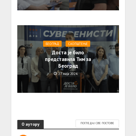
БЕОГРАД
САОПШТЕЊE
Доста је било
представила Тим за
Београд
27. маја 2024.
О аутору
ПОГЛЕДАЈ СВЕ ПОСТОВЕ