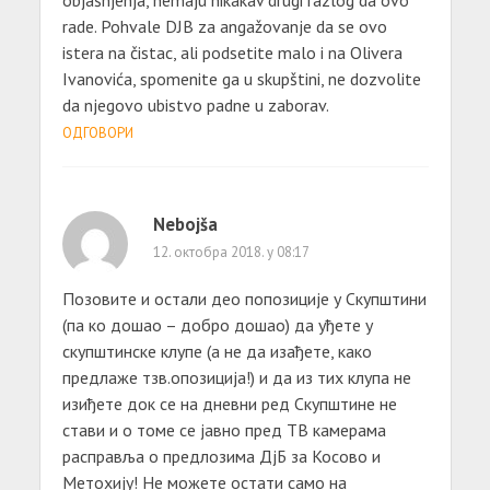
objašnjenja, nemaju nikakav drugi razlog da ovo
rade. Pohvale DJB za angažovanje da se ovo
istera na čistac, ali podsetite malo i na Olivera
Ivanovića, spomenite ga u skupštini, ne dozvolite
da njegovo ubistvo padne u zaborav.
ОДГОВОРИ
Nebojša
12. октобра 2018. у 08:17
Позовите и остали део попозиције у Скупштини
(па ко дошао – добро дошао) да уђете у
скупштинске клупе (а не да изађете, како
предлаже тзв.опозиција!) и да из тих клупа не
изиђете док се на дневни ред Скупштине не
стави и о томе се јавно пред ТВ камерама
расправља о предлозима ДјБ за Косово и
Метохију! Не можете остати само на