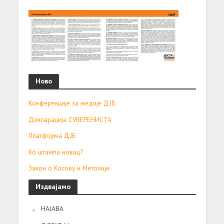
Ново
Конференције за медије ДЈБ
Декларација СУВЕРЕНИСТА
Платформа ДЈБ
Ко штампа новац?
Закон о Косову и Метохији
Издвајамо
НАЈАВА