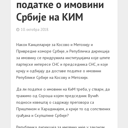
податке о имовини
Србије на КИМ
10. октобра 2018.
Након Канцеларије за Косово и Метохију и
Привредне коморе Србије, и Републичка дирекција
за имовину се придружила институцијама које штите
партијске интересе СНС и председника СНС, и које
крију и одбијају да доставе податке о имовини
Републике Србије на Косову и Метохији.
Да ли податке о имовини на КиМ треба, у ствари, да
тражимо од Сороша којем председник Вучић
подноси извештај о садржају преговора са
Приштином и Харадинајем, а крије то од сопствених
грађана и Скупштине Србије?
Републичка дирекција за имовину није у законом