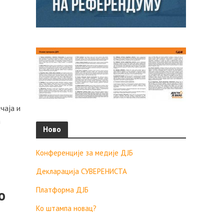
чаја и
а
Ново
Конференције за медије ДЈБ
Декларација СУВЕРЕНИСТА
Платформа ДЈБ
о
Ко штампа новац?