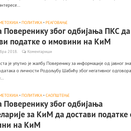
интересе...
МЕТОХИЈА
•
ПОЛИТИКА
•
РЕАГОВАЊЕ
 Поверенику због одбијања ПКС да
ви податке о имовини на КиМ
мбра 2018.
Коментариши
та је упутио је жалбу Пoверенику за информације од јавног зна
одатака о личности Родољубу Шабићу због негативног одговор
..
МЕТОХИЈА
•
ПОЛИТИКА
•
САОПШТЕЊE
 Поверенику због одбијања
ларије за КиМ да достави податке 
ини на КиМ