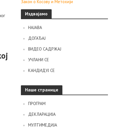
Закон о Косову и Метохији
Издвајамо
ног
НАЈАВА
ДОГАЂАЈ
ВИДЕО САДРЖАЈ
кој
УЧЛАНИ СЕ
КАНДИДУЈ СЕ
Наше странице
ПРОГРАМ
ДЕКЛАРАЦИЈА
МУЛТИМЕДИЈА