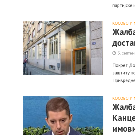
партијске 
КОСОВО И 
Жалба
доста
5. септе
Покрет Дос
заштиту п
Привредне.
КОСОВО И 
Жалба
Канце
имов