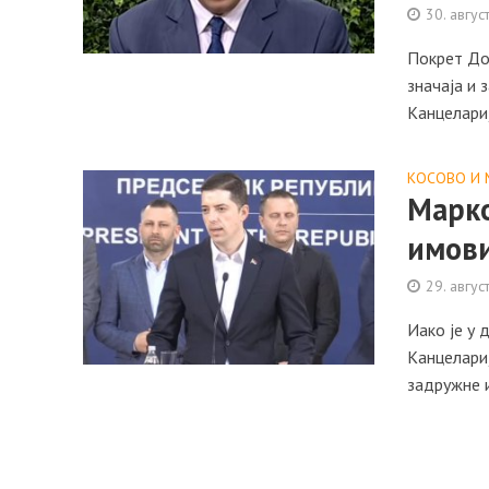
30. авгус
Покрет До
значаја и
Канцелариј
КОСОВО И 
Марко
имов
29. авгус
Иако је у 
Канцелари
задружне и