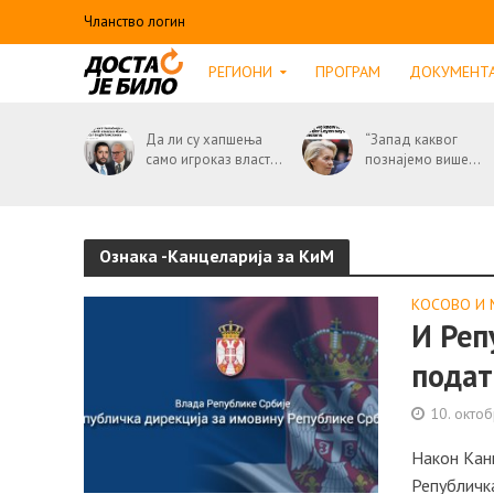
Чланство логин
РЕГИОНИ
ПРОГРАМ
ДОКУМЕНТ
Да ли су хапшења
“Запад каквог
само игроказ власт...
познајемо више...
Ознака -Канцеларија за КиМ
КОСОВО И 
И Реп
подат
10. окто
Након Канц
Републичка