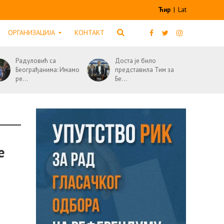
Ћир
|
Lat
ОРГАНИЗАЦИЈА
КОНТАКТ
Радуловић са
Доста је било
Београђанима: Имамо
представила Тим за
ре...
Бе...
е
е