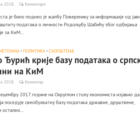
та 2018.
Коментари
ста је било поднео је жалбу Поверенику за информације од јав
 заштиту података о личности Родољубу Шабићу због одбијања
е за КиМ...
МЕТОХИЈА
•
ПОЛИТИКА
•
САОПШТЕЊE
 Ђурић крије базу података о српс
ини на КиМ
та 2018.
Коментар
децембру 2017. године на Округлом столу економиста изјавио да
ја поседује свеобухватну базу података државне, друштвене,
 осталих...