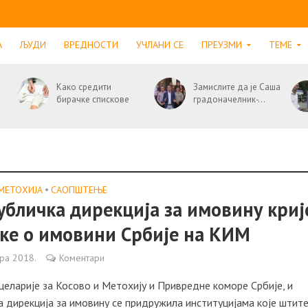
А
ЉУДИ
ВРЕДНОСТИ
УЧЛАНИ СЕ
ПРЕУЗМИ
ТЕМЕ
Како средити
Замислите да је Саша
бирачке спискове
градоначелник-...
МЕТОХИЈА
•
САОПШТЕЊE
убличка дирекција за имовину криј
ке о имовини Србије на КИМ
бра 2018.
Коментари
еларије за Косово и Метохију и Привредне коморе Србије, и
 дирекција за имовину се придружила институцијама које штит