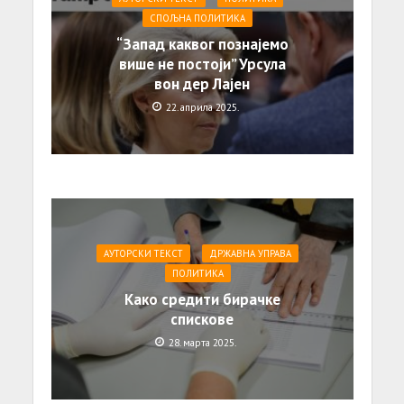
СПОЉНА ПОЛИТИКА
“Запад каквог познајемо
више не постоји” Урсула
вон дер Лајен
22. априла 2025.
АУТОРСКИ ТЕКСТ
ДРЖАВНА УПРАВА
ПОЛИТИКА
Како средити бирачке
спискове
28. марта 2025.