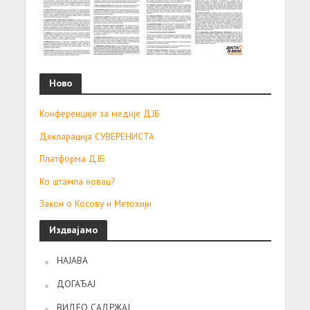
Ново
Конференције за медије ДЈБ
Декларација СУВЕРЕНИСТА
Платформа ДЈБ
Ко штампа новац?
Закон о Косову и Метохији
Издвајамо
НАЈАВА
ДОГАЂАЈ
ВИДЕО САДРЖАЈ