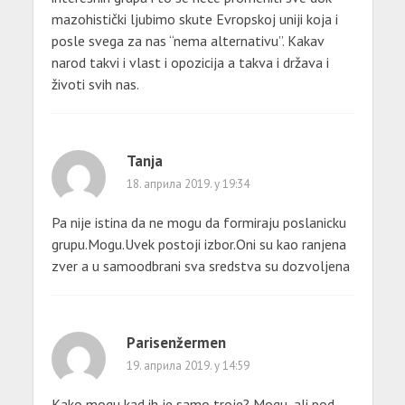
mazohistički ljubimo skute Evropskoj uniji koja i
posle svega za nas “nema alternativu”. Kakav
narod takvi i vlast i opozicija a takva i država i
životi svih nas.
Tanja
18. априла 2019. у 19:34
Pa nije istina da ne mogu da formiraju poslanicku
grupu.Mogu.Uvek postoji izbor.Oni su kao ranjena
zver a u samoodbrani sva sredstva su dozvoljena
Parisenžermen
19. априла 2019. у 14:59
Kako mogu kad ih je samo troje? Mogu, ali pod