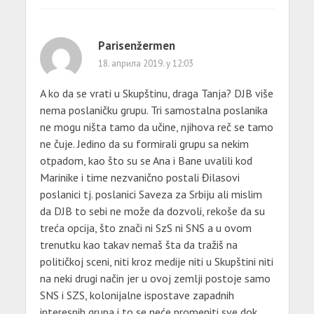
Parisenžermen
18. априла 2019. у 12:03
A ko da se vrati u Skupštinu, draga Tanja? DJB više
nema poslaničku grupu. Tri samostalna poslanika
ne mogu ništa tamo da učine, njihova reč se tamo
ne čuje. Jedino da su formirali grupu sa nekim
otpadom, kao što su se Ana i Bane uvalili kod
Marinike i time nezvanično postali Đilasovi
poslanici tj. poslanici Saveza za Srbiju ali mislim
da DJB to sebi ne može da dozvoli, rekoše da su
treća opcija, što znači ni SzS ni SNS a u ovom
trenutku kao takav nemaš šta da tražiš na
političkoj sceni, niti kroz medije niti u Skupštini niti
na neki drugi način jer u ovoj zemlji postoje samo
SNS i SZS, kolonijalne ispostave zapadnih
interesnih grupa i to se neće promeniti sve dok