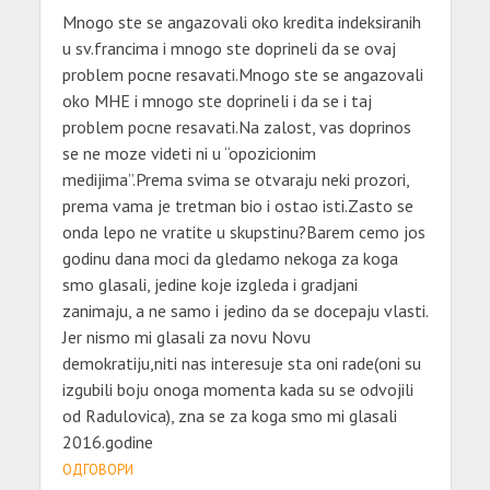
Mnogo ste se angazovali oko kredita indeksiranih
u sv.francima i mnogo ste doprineli da se ovaj
problem pocne resavati.Mnogo ste se angazovali
oko MHE i mnogo ste doprineli i da se i taj
problem pocne resavati.Na zalost, vas doprinos
se ne moze videti ni u “opozicionim
medijima”.Prema svima se otvaraju neki prozori,
prema vama je tretman bio i ostao isti.Zasto se
onda lepo ne vratite u skupstinu?Barem cemo jos
godinu dana moci da gledamo nekoga za koga
smo glasali, jedine koje izgleda i gradjani
zanimaju, a ne samo i jedino da se docepaju vlasti.
Jer nismo mi glasali za novu Novu
demokratiju,niti nas interesuje sta oni rade(oni su
izgubili boju onoga momenta kada su se odvojili
od Radulovica), zna se za koga smo mi glasali
2016.godine
ОДГОВОРИ