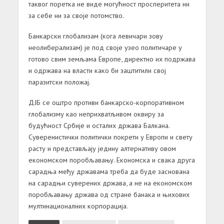
таквог поретка не виде могућност просперитета ни
за себе ни за своје потомство.
Банкарски глобализам (кога левичари зову
неолиберализам) је под своје узео политичаре у
готово свим земљама Европе, директно их подржава
и одржава на власти како би заштитили свој
паразитски положај.
ДЈБ се оштро противи банкарско-корпоративном
глобализму као неприхватљивом оквиру за
будућност Србије и осталих држава Балкана.
Суверенистички политички покрети у Европи и свету
расту и представљају једину алтернативу овом
економском поробљавању. Економска и свака друга
сарадња међу државама треба да буде заснована
на сарадњи суверених држава, а не на економском
поробљавању држава од стране банака и њихових
мултинационалних корпорација.