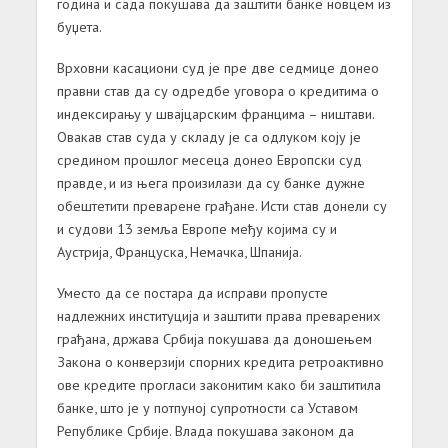
година и сада покушава да заштити банке новцем из
буџета.
Врховни касациони суд је пре две седмице донео
правни став да су одредбе уговора о кредитима о
индексирању у швајцарским францима – ништави.
Овакав став суда у складу је са одлуком коју је
средином прошлог месеца донео Европски суд
правде, и из њега произилази да су банке дужне
обештетити преварене грађане. Исти став донели су
и судови 13 земља Европе међу којима су и
Аустрија, Француска, Немачка, Шпанија.
Уместо да се постара да исправи пропусте
надлежних институција и заштити права преварених
грађана, држава Србија покушава да доношењем
Закона о конверзији спорних кредита ретроактивно
ове кредите прогласи законитим како би заштитила
банке, што је у потпуној супротности са Уставом
Републике Србије. Влада покушава законом да