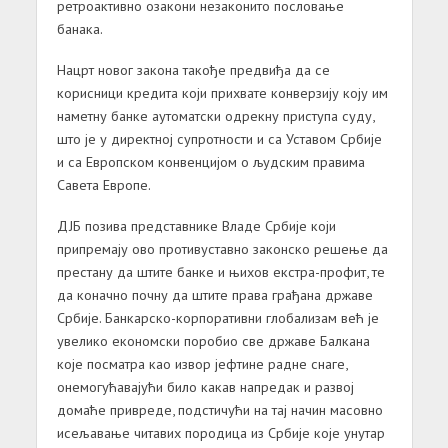
ретроактивно озакони незаконито пословање
банака.
Нацрт новог закона такође предвиђа да се
корисници кредита који прихвате конверзију коју им
наметну банке аутоматски одрекну приступа суду,
што је у директној супротности и са Уставом Србије
и са Европском конвенцијом о људским правима
Савета Европе.
ДЈБ позива представнике Владе Србије који
припремају ово противуставно законско решење да
престану да штите банке и њихов екстра-профит, те
да коначно почну да штите права грађана државе
Србије. Банкарско-корпоративни глобализам већ је
увелико економски поробио све државе Балкана
које посматра као извор јефтине радне снаге,
онемогућавајући било какав напредак и развој
домаће привреде, подстичући на тај начин масовно
исељавање читавих породица из Србије које унутар