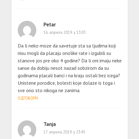
Petar
16. априла 2019. у 13:03
Da li neko moze da savetuje sta sa ljudima koji
nisu mogli da placaju onolike rate i izgubili su
stanove jos pre oko 4 godine? Da li oni imaju neke
sanse da dobiju nesot nazad sobzirom da su
godinama placali banci i na kraju ostali bez icega?
Unistene porodice, bolesti koje dolaze is toga i
sve ono sto nikoga ne zanima.
ОДГОВОРИ
Tanja
17. априла 2019. у 23:45