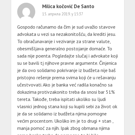
Milica kočović De Santo
15. априла 2019. у 15:37
Gospodo računamo da čim je sud uvažio stavove
advokata u vezi sa nezakonitošću, da krediti jesu.
To obračunavanje i vezivanje za strane valute,
obesmišljava generalno postojanje domaće. To
sada nije poenta. Pogledajte slučaj i advokate koji
su se bavili tj njihove pravne argumente. Činjenica
je da ovo solidarno pokrivanje iz budžeta nije baš
pristojno rešenje prema svima koji će u rešavanju
učestvovati. Ako je banka već radila konačno sa
dokazima protivzakonito treba da snosi bar 51%
tereta. Takođe, treba ispitati ukoliko su ljudi
vlasnici jednog stana koji su kupili sebi za život ok
je da se solidarno iz budžeta njima pomogne
većim procentom. Ukoliko im je to drugi + stan ,
manja pomoć za njih. Ipak zbog obmana njima