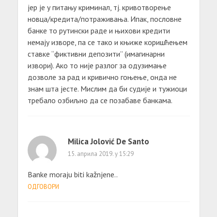
јер је у питању криминал, тј. кривотворење
новца/кредита/потраживања. Ипак, пословне
банке то рутински раде и њихови кредити
немају изворе, па се тако и књиже коришћењем
ставке “фиктивни депозити” (имагинарни
извори). Ако то није разлог за одузимање
дозволе за рад и кривично гоњење, онда не
знам шта јесте. Мислим да би судије и тужиоци
требало озбиљно да се позабаве банкама.
Milica Jolović De Santo
15. априла 2019. у 15:29
Banke moraju biti kažnjene..
ОДГОВОРИ