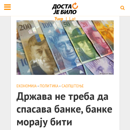
Ћир
|
Lat
ЕКОНОМИЈА
•
ПОЛИТИКА
•
САОПШТЕЊE
Држава не треба да
спасава банке, банке
морају бити