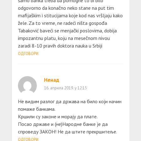
samo banka treba da pomogne to bi bilo
odgovorno da konačno neko stane na put tim
mafijaškim i stitucijama koje kod nas vršljaju kako
žele. Za to vreme, ne radeći ništa gospođa
Tabaković baveći se menjački poslovima, dobija
impozantnu platu, koju na mesečnom nivou
zaradi 8-10 pravih doktora nauka u Srbiji
ОДГОВОРИ
Ненад
16. априла 2019. у 12:15
Не видим разлог да држава на било који начин
помаже банкама.
Кршили су законе и морају да плате.
Посао државе и (не)Народне банке је да
спроведу ЗАКОН! Не да штите прекршитеље.
ОДГОВОРИ