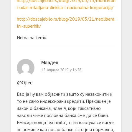
http://dostajebilo.rs/blog/2019/03/15/monteran
i-udar-mladjana-dinkica-i-nacionalna-korporacija/
http://dostajebilo.rs/blog/2019/03/21/neolibera
lni-superhik/
Nema na čemu.
Младен
15. априла 2019. у 16:58
@Ojler,
Ево ја ћу вам објаснити зашто су незаконити и
то не само индексирани кредити. Прекршен је
Закон о банкама, члан 4, који таксативно
наводи чиме пословна банка сме да се бави.
Емисија новца “ex nihilo”, тј. из ваздуха се нигде
не помиње као посао банке, што је и нормално,