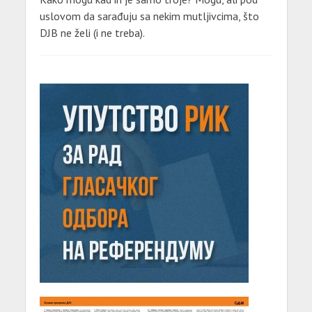
uslovom da sarađuju sa nekim mutljivcima, što
DJB ne želi (i ne treba).