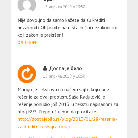
15. априла 2019. у 13:50
Nije dovoljno da samo kažete da su krediti
nezakoniti. Objasnite nam šta ih čini nezakonitim,
koji zakon je prekršen!
ОДГОВОРИ
Доста је било
15. априла 2019. у 16:30
Mnogo je tekstova na našem sajtu koji nude
rešenje za ovaj problem. Saša Radulović je
rešenje ponudio još 2013. u tekstu napisanom za
blog B92. Preporučujemo da pročitate:
http://dostajebilo.rs/blog/2013/01/28/resenje-
za-kredite-u-svajcarcima/