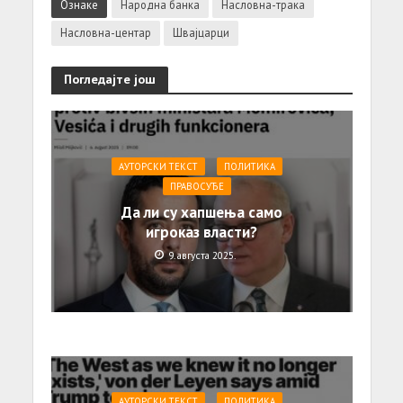
Ознаке
Народна банка
Насловна-трака
Насловна-центар
Швајцарци
Погледајте још
АУТОРСКИ ТЕКСТ
ПОЛИТИКА
ПРАВОСУЂЕ
Да ли су хапшења само
игроказ власти?
9. августа 2025.
АУТОРСКИ ТЕКСТ
ПОЛИТИКА