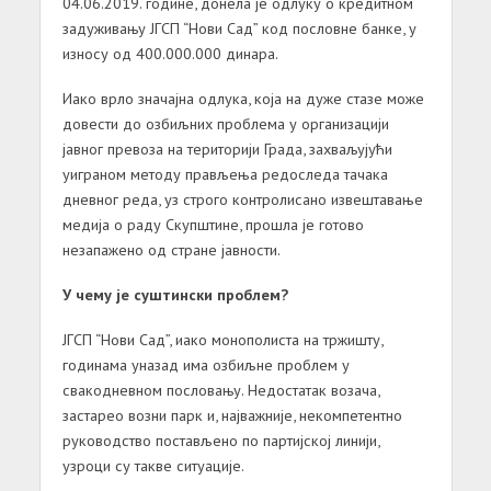
04.06.2019. године, донела је одлуку о кредитном
задуживању ЈГСП “Нови Сад” код пословне банке, у
износу од 400.000.000 динара.
Иако врло значајна одлука, која на дуже стазе може
довести до озбиљних проблема у организацији
јавног превоза на територији Града, захваљујући
уиграном методу прављења редоследа тачака
дневног реда, уз строго контролисано извештавање
медија о раду Скупштине, прошла је готово
незапажено од стране јавности.
У чему је суштински проблем?
ЈГСП “Нови Сад”, иако монополиста на тржишту,
годинама уназад има озбиљне проблем у
свакодневном пословању. Недостатак возача,
застарео возни парк и, најважније, некомпетентно
руководство постављено по партијској линији,
узроци су такве ситуације.