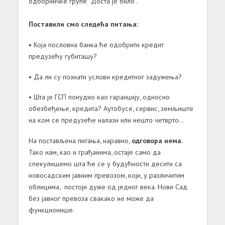
одборничке групе “Доста је било”.
Поставили смо следећа питања:
• Која пословна банка ће одобрити кредит
предузећу губиташу?
• Да ли су познати услови кредитног задужења?
• Шта је ГСП понудио као гаранцију, односно
обезбеђење, кредита? Аутобусе, сервис, земљиште
на ком се предузеће налази или нешто четврто…
На постављена питања, наравно,
одговора нема
.
Тако нам, као и грађанима, остаје само да
спекулишемо шта ће се у будућности десити са
новосадским јавним превозом, који, у различитим
облицима, постоји дуже од једног века. Нови Сад
без јавног превоза свакако не може да
функционише.