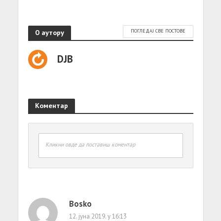
О аутору
ПОГЛЕДАЈ СВЕ ПОСТОВЕ
DJB
Коментар
Кликни овде да поставиш коментар
Bosko
12. јуна 2019. у 16:13