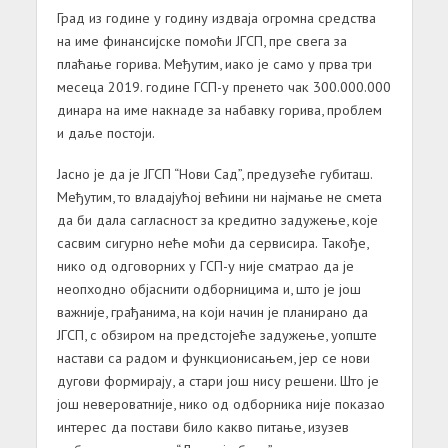
Град из године у годину издваја огромна средства
на име финансијске помоћи ЈГСП, пре свега за
плаћање горива. Међутим, иако је само у прва три
месеца 2019. године ГСП-у пренето чак 300.000.000
динара на име накнаде за набавку горива, проблем
и даље постоји.
Јасно је да је ЈГСП “Нови Сад”, предузеће губиташ.
Међутим, то владајућој већини ни најмање не смета
да би дала сагласност за кредитно задужење, које
сасвим сигурно неће моћи да сервисира. Такође,
нико од одговорних у ГСП-у није сматрао да је
неопходно објаснити одборницима и, што је још
важније, грађанима, на који начин је планирано да
ЈГСП, с обзиром на предстојеће задужење, уопште
настави са радом и функционисањем, јер се нови
дугови формирају, а стари још нису решени. Што је
још невероватније, нико од одборника није показао
интерес да постави било какво питање, изузев