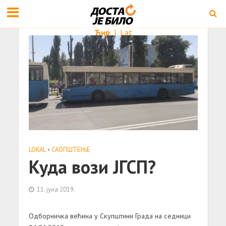
Ћир
|
Lat
LOKAL
•
САОПШТЕЊE
Куда вози ЈГСП?
11. јуна 2019.
Одборничка већина у Скупштини Града на седници