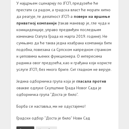
У најцрњем сценарију по ЈГСП, предузеће ће
престати са радом, а градска власт ће морати хитно
да реагује, те делатност ЈГСП-а
повери на вршење
приватној компанији
(такав маневар је, гле чуда и
коинциденције, управо предвиђен последњим
изменама Статута Града из марта 2019. године). Не
сумњамо да ће таква једна изабрана компанија бити
подобна, повезана са Српском напредном странком
и џеповима њених функционера. О интересима
радника овог предузећа, као и грађана који користе
услуге ЈГСП, без много бриге. Сит гладном не верује.
Једина одборничка група која је
гласала против
овакве одлуке Скупштине Града Новог Сада је
одборничка група “Доста је било”.
Борба се наставља, ми не одустајемо!
Градски одбор “Доста је било” Нови Сад