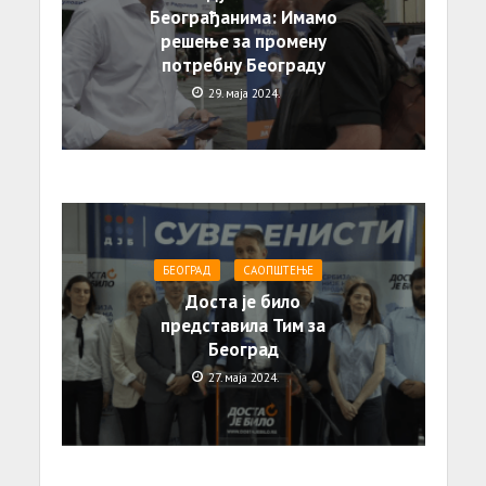
Београђанима: Имамо
решење за промену
потребну Београду
29. маја 2024.
БЕОГРАД
САОПШТЕЊE
Доста је било
представила Тим за
Београд
27. маја 2024.