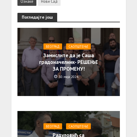
Ознаке
Нови Сад
Погледајте још
БЕОГРАД
САОПШТЕЊE
Замислите да је Саша
градоначелник- РЕШЕЊЕ
ЗА ПРОМЕНУ!
30. маја 2024.
БЕОГРАД
САОПШТЕЊE
Радуловић са