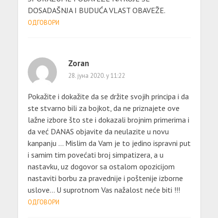
DOSADAŠNJA I BUDUĆA VLAST OBAVEŽE.
ОДГОВОРИ
Zoran
28. јуна 2020. у 11:22
Pokažite i dokažite da se držite svojih principa i da
ste stvarno bili za bojkot, da ne priznajete ove
lažne izbore što ste i dokazali brojnim primerima i
da već DANAS objavite da neulazite u novu
kanpanju … Mislim da Vam je to jedino ispravni put
i samim tim povećati broj simpatizera, a u
nastavku, uz dogovor sa ostalom opozicijom
nastaviti borbu za pravednije i poštenije izborne
uslove… U suprotnom Vas nažalost neće biti !!!
ОДГОВОРИ