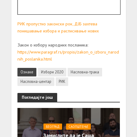
РИК пропустио законски рок, ДЈБ захтева
понишавање избора и расписивање нових
Закон о избору народних посланика:
https://www.paragraf.rs/propisi/zakon_o_izboru_narod
nih_poslanika.html
Ознаке
Избори 2020
Насловна-трака
Насловна-центар
РИК
Погледајте још
БЕОГРАД
САОПШТЕЊE
Замислите да је Саша