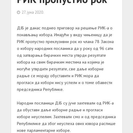
27. јуна 2020.
ДЈБ је данас поднео приговор на решење РИК-а о
понављању избора. Имајући у виду чињеницу да је
РИК пропустио преклузивни рок из члана 78 Закона
о избору народних посланика да у року од 96 сати
од затварања бирачких места утврди резултате
избора на свим бирачким местима на којима је
могуће утврдити резултате, све даље изборне
радње се морају обуставити и РИК мора да
прогласи да избори нису успели и о томе обавести
председника Републике.
Народни посланици ДЈБ су јуче захтевали од РИК-а
да обустави даље изборне радње и прогласи
изборе неуспелим. Захтевали смо и од председника
Републилике да због неуспеха ових извора распише
нове парламентарне изборе.