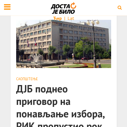
Ћир
|
Lat
САОПШТЕЊE
ДЈБ поднео
приговор на
понављање избора,
РИК пропустио рок