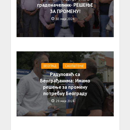
градоначелник- РЕШЕЊЕ
ЗА ПРОМЕНУ!
30. маја 2024.
БЕОГРАД
САОПШТЕЊE
Радуловић са
Београђанима: Имамо
решење за промену
потребну Београду
29. маја 2024.