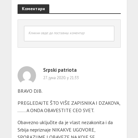
Коментари
Кликни овде да поставиш коментар
Srpski patriota
27. јуна 2020. у 21:33
BRAVO DJB.
PREGLEDAJTE ŠTO VIŠE ZAPISNIKA I DZAKOVA,
……. A ONDA OBAVESTITE CEO SVET.
Obavezno uključite da je vlast nezakonita i da
Srbija nepriznaje NIKAKVE UGOVORE,
SPORAZUME I OBAVEZE NA KOJE SE