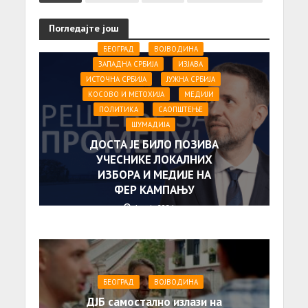
Погледајте још
БЕОГРАД
ВОЈВОДИНА
ЗАПАДНА СРБИЈА
ИЗЈАВА
ИСТОЧНА СРБИЈА
ЈУЖНА СРБИЈА
КОСОВО И МЕТОХИЈА
МЕДИЈИ
ПОЛИТИКА
САОПШТЕЊE
ШУМАДИЈА
ДОСТА ЈЕ БИЛО ПОЗИВА
УЧЕСНИКЕ ЛОКАЛНИХ
ИЗБОРА И МЕДИЈЕ НА
ФЕР КАМПАЊУ
1. маја 2024.
БЕОГРАД
ВОЈВОДИНА
ДЈБ самостално излази на