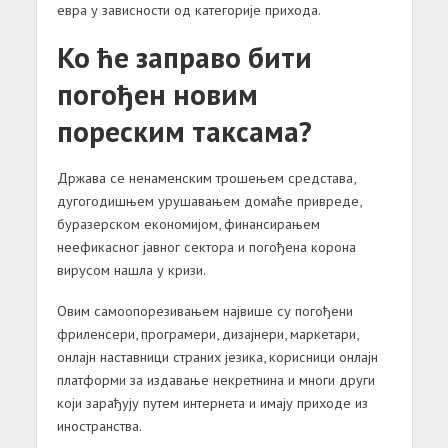
евра у зависности од категорије прихода.
Ко ће заправо бити
погођен новим
пореским таксама?
Држава се ненаменским трошењем средстава,
дугогодишњем урушавањем домаће привреде,
буразерском економијом, финансирањем
неефикасног јавног сектора и погођена корона
вирусом нашла у кризи.
Овим самоопорезивањем највише су погођени
фриленсери, програмери, дизајнери, маркетари,
онлајн наставници страних језика, корисници онлајн
платформи за издавање некретнина и многи други
који зарађују путем интернета и имају приходе из
иностранства.