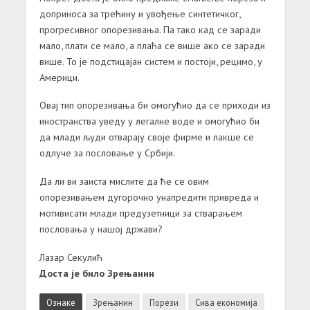
доприноса за трећину и увођење синтетичког,
прогресивног опорезивања. Па тако кад се заради
мало, плати се мало, а плаћа се више ако се заради
више. То је подстицајан систем и постоји, рецимо, у
Америци.
Овај тип опорезивања би омогућио да се приходи из
иностранства уведу у легалне воде и омогућио би
да млади људи отварају своје фирме и лакше се
одлуче за пословање у Србији.
Да ли ви заиста мислите да ће се овим
опорезивањем дугорочно унапредити привреда и
мотивисати млади предузетници за стварањем
пословања у нашој држави?
Лазар Секулић
Доста је било Зрењанин
Ознаке
Зрењанин
Порези
Сива економија