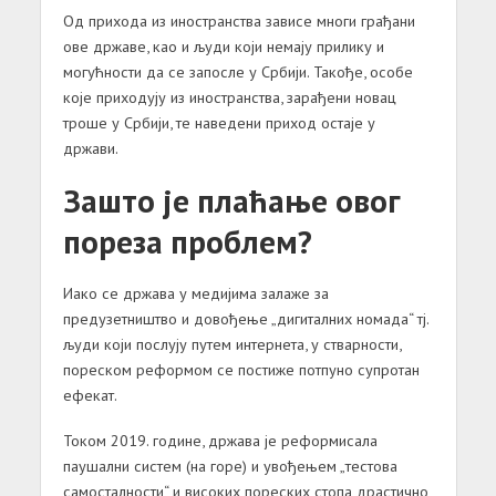
Од прихода из иностранства зависе многи грађани
ове државе, као и људи који немају прилику и
могућности да се запосле у Србији. Такође, особе
које приходују из иностранства, зарађени новац
троше у Србији, те наведени приход остаје у
држави.
Зашто је плаћање овог
пореза проблем?
Иако се држава у медијима залаже за
предузетништво и довођење „дигиталних номада“ тј.
људи који послују путем интернета, у стварности,
пореском реформом се постиже потпуно супротан
ефекат.
Током 2019. године, држава је реформисала
паушални систем (на горе) и увођењем „тестова
самосталности“ и високих пореских стопа драстично