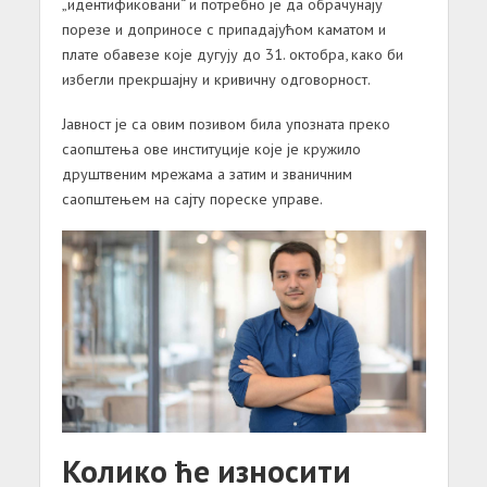
„идентификовани“ и потребно је да обрачунају
порезе и доприносе с припадајућом каматом и
плате обавезе које дугују до 31. октобра, како би
избегли прекршајну и кривичну одговорност.
Јавност је са овим позивом била упозната преко
саопштења ове институције које је кружило
друштвеним мрежама а затим и званичним
саопштењем на сајту пореске управе.
Колико ће износити