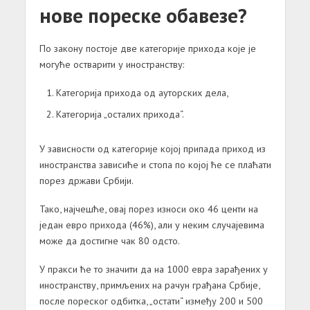
нове пореске обавезе?
По закону постоје две категорије прихода које је
могуће остварити у иностранству:
Категорија прихода од ауторских дела,
Категорија „осталих прихода“.
У зависности од категорије којој припада приход из
иностранства зависиће и стопа по којој ће се плаћати
порез држави Србији.
Тако, најчешће, овај порез износи око 46 центи на
један евро прихода (46%), али у неким случајевима
може да достигне чак 80 одсто.
У пракси ће то значити да на 1000 евра зарађених у
иностранству, примљених на рачун грађана Србије,
после пореског одбитка, „остати“ између 200 и 500