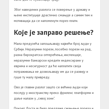
Због наведених разлога се поверење у државу и
њене институције драстично смањује а самим тим и
мотивација да се напоменути порез плати.
Које је заправо решење?
Мала предузећа запошљавају највећи број људи у
Србији. Неразумни порези, посебно порези на рад,
разна бирократска оптерећења, инспекције,
неразумни банкарски кредити индексирани у
еврима и несигурност да ће наплатити своја
потраживања не дозвољавају им да се развију и
гуше ту малу привреду.
Ово је главни разлог зашто се већина људи који
послују у иностранству преко фриленс платформи и
даље налази у „сивој зони“.
Покрет Доста је било предлаже смањење пореза и