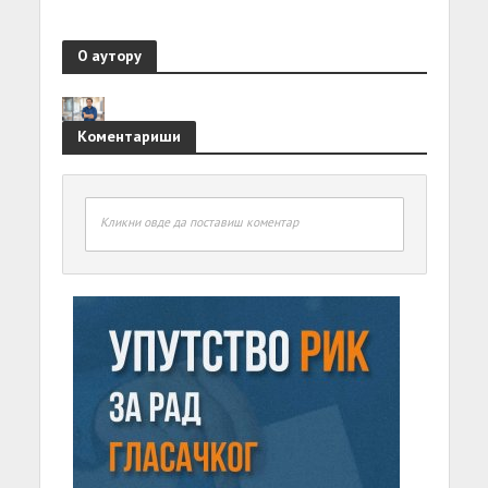
О аутору
Коментариши
Кликни овде да поставиш коментар