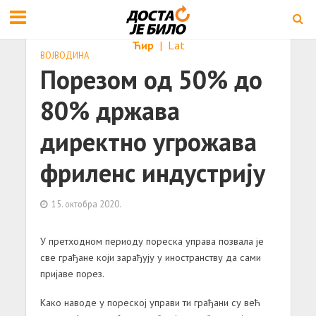
Ћир
|
Lat
ВОЈВОДИНА
Порезом од 50% до
80% држава
директно угрожава
фриленс индустрију
15. октобра 2020.
У претходном периоду пореска управа позвала је
све грађане који зарађују у иностранству да сами
пријаве порез.
Како наводе у пореској управи ти грађани су већ