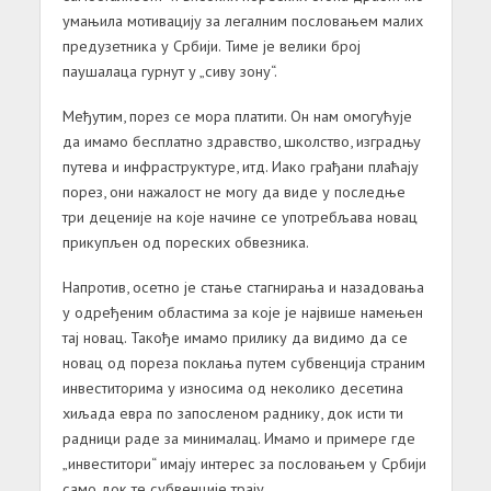
умањила мотивацију за легалним пословањем малих
предузетника у Србији. Тиме је велики број
паушалаца гурнут у „сиву зону“.
Међутим, порез се мора платити. Он нам омогућује
да имамо бесплатно здравство, школство, изградњу
путева и инфраструктуре, итд. Иако грађани плаћају
порез, они нажалост не могу да виде у последње
три деценије на које начине се употребљава новац
прикупљен од пореских обвезника.
Напротив, осетно је стање стагнирања и назадовања
у одређеним областима за које је највише намењен
тај новац. Такође имамо прилику да видимо да се
новац од пореза поклања путем субвенција страним
инвеститорима у износима од неколико десетина
хиљада евра по запосленом раднику, док исти ти
радници раде за минималац. Имамо и примере где
„инвеститори“ имају интерес за пословањем у Србији
само док те субвенције трају.