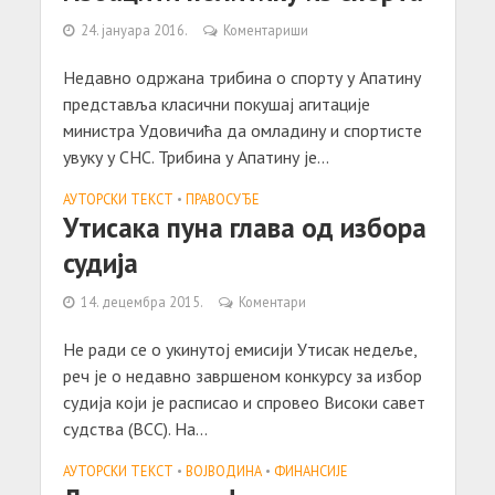
24. јануара 2016.
Коментариши
Недавно одржана трибина о спорту у Апатину
представља класични покушај агитације
министра Удовичића да омладину и спортисте
увуку у СНС. Трибина у Апатину је...
АУТОРСКИ ТЕКСТ
•
ПРАВОСУЂЕ
Утисака пуна глава од избора
судија
14. децембра 2015.
Коментари
Не ради се о укинутој емисији Утисак недеље,
реч је о недавно завршеном конкурсу за избор
судија који је расписао и спровео Високи савет
судства (ВСС). На...
АУТОРСКИ ТЕКСТ
•
ВОЈВОДИНА
•
ФИНАНСИЈЕ