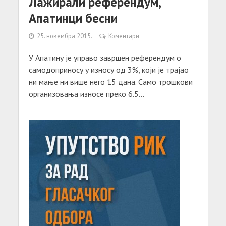
Лажирали референдум,
Апатинци бесни
25. новембра 2015.
Коментари
У Апатину је управо завршен референдум о
самодоприносу у износу од 3%, који је трајао
ни мање ни више него 15 дана. Само трошкови
организовања износе преко 6.5...