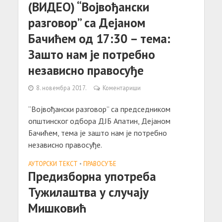
(ВИДЕО) “Војвођански
разговор” са Дејаном
Бачићем од 17:30 – тема:
Зашто нам је потребно
независно правосуђе
8. новембра 2017.
Коментариши
“Војвођански разговор” са председником
општинског одбора ДЈБ Апатин, Дејаном
Бачићем, тема је зашто нам је потребно
независно правосуђе.
АУТОРСКИ ТЕКСТ
•
ПРАВОСУЂЕ
Предизборна употреба
Тужилаштва у случају
Мишковић