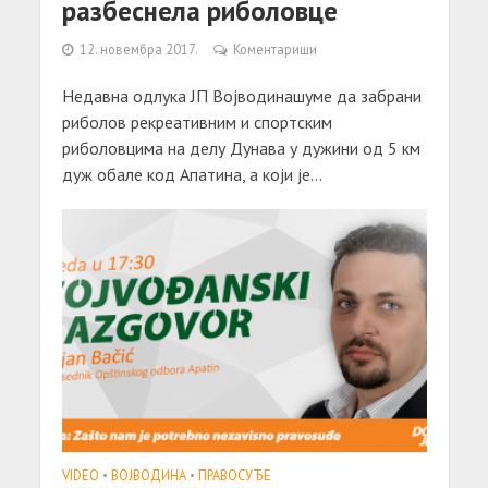
разбеснела риболовце
12. новембра 2017.
Коментариши
Недавна одлука ЈП Војводинашуме да забрани
риболов рекреативним и спортским
риболовцима на делу Дунава у дужини од 5 км
дуж обале код Апатина, а који је...
VIDEO
•
ВОЈВОДИНА
•
ПРАВОСУЂЕ