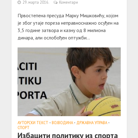
29. марта 2016.
Коментари
Првостепена пресуда Марку Мишковићу, којом
је због утаје пореза неправноснажно осуђен на
3,5 године затвора и казну од 8 милиона
динара, али ослобођен оптужби...
АУТОРСКИ ТЕКСТ
•
ВОЈВОДИНА
•
ДРЖАВНА УПРАВА
•
СПОРТ
Избацити политику из спорта