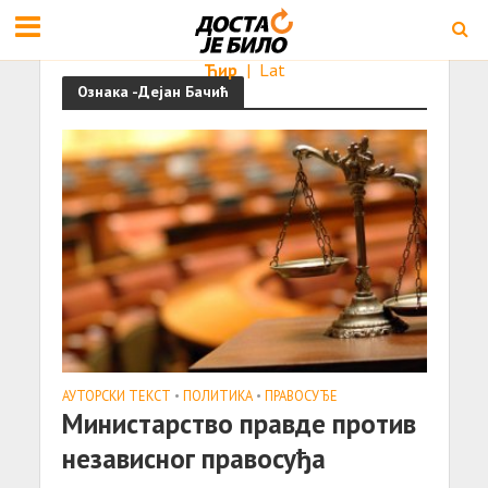
Ћир
|
Lat
Ознака -Дејан Бачић
АУТОРСКИ ТЕКСТ
•
ПОЛИТИКА
•
ПРАВОСУЂЕ
Министарство правде против
независног правосуђа