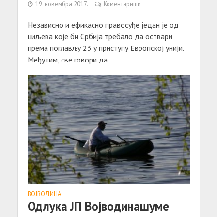
19. новембра 2017.
Коментариши
Независно и ефикасно правосуђе један је од
циљева које би Србија требало да оствари
према поглављу 23 у приступу Европској унији.
Међутим, све говори да...
ВОЈВОДИНА
Одлука ЈП Војводинашуме