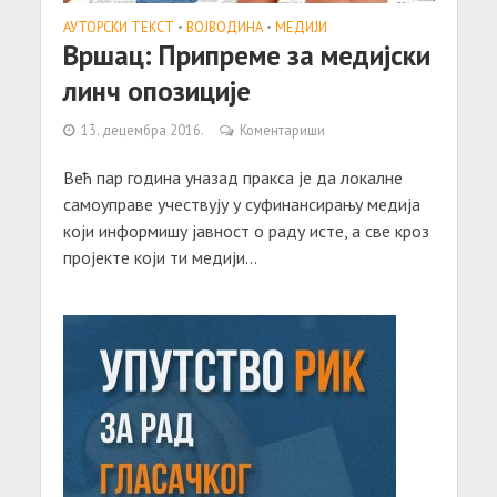
АУТОРСКИ ТЕКСТ
•
ВОЈВОДИНА
•
МЕДИЈИ
Вршац: Припреме за медијски
линч опозиције
13. децембра 2016.
Коментариши
Већ пар година уназад пракса је да локалне
самоуправе учествују у суфинансирању медија
који информишу јавност о раду исте, а све кроз
пројекте који ти медији...