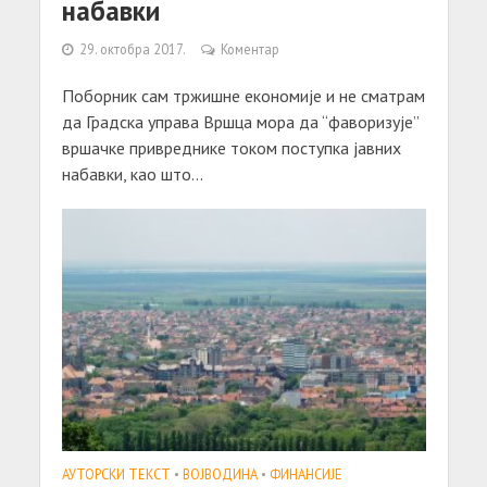
набавки
29. октобра 2017.
Коментар
Поборник сам тржишне економије и не сматрам
да Градска управа Вршца мора да “фаворизује”
вршачке привреднике током поступка јавних
набавки, као што...
АУТОРСКИ ТЕКСТ
•
ВОЈВОДИНА
•
ФИНАНСИЈЕ