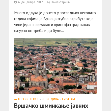
6. децембра 2017.
Коментариши
Много одлука је донето у последњих неколико
година којима је Вршац изгубио атрибуте које
чине један нормалан и пристојан град какав
сигурно он треба и да буде...
АУТОРСКИ ТЕКСТ
•
ВОЈВОДИНА
•
ТУРИЗАМ
Вршачко шминкање јавних