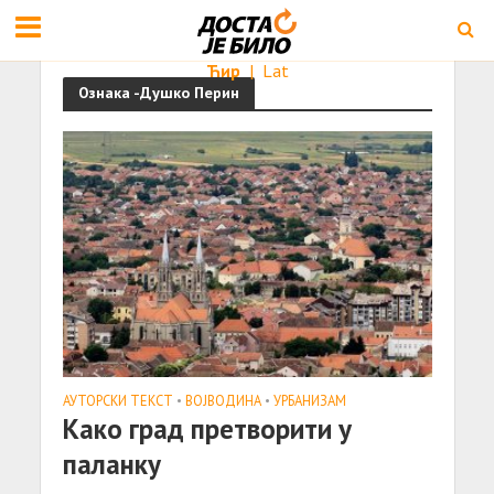
Ћир
|
Lat
Ознака -Душко Перин
АУТОРСКИ ТЕКСТ
•
ВОЈВОДИНА
•
УРБАНИЗАМ
Како град претворити у
паланку