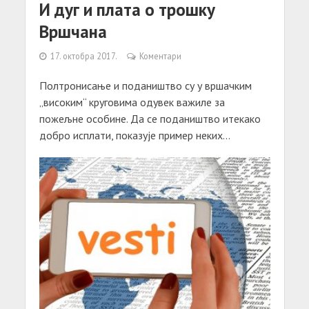
И дуг и плата о трошку
Вршчана
17. октобра 2017.
Коментари
Полтронисање и подаништво су у вршачким
„високим“ круговима одувек важиле за
пожељне особине. Да се подаништво итекако
добро исплати, показује пример неких...