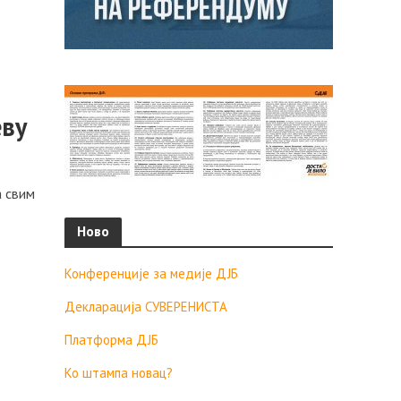
eву
a свим
Ново
Конференције за медије ДЈБ
Декларација СУВЕРЕНИСТА
Платформа ДЈБ
Ко штампа новац?