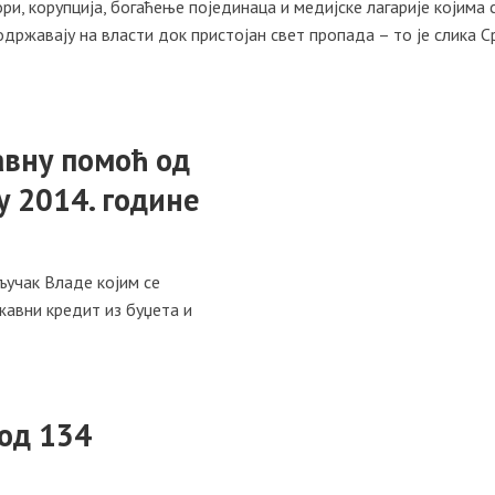
ори, корупција, богаћење појединаца и медијске лагарије којима 
државају на власти док пристојан свет пропада – то је слика С
вну помоћ од
у 2014. годинe
ључак Владе којим се
авни кредит из буџета и
од 134