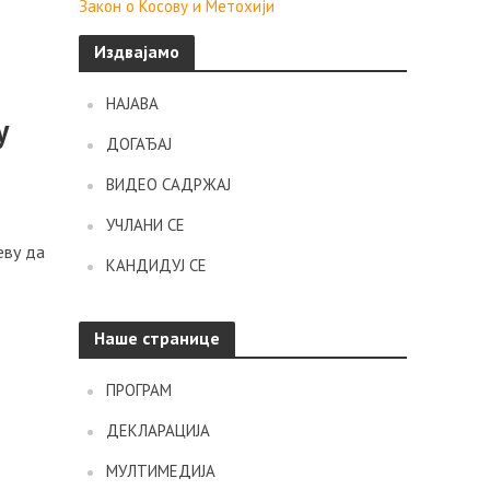
Закон о Косову и Метохији
Издвајамо
НАЈАВА
у
ДОГАЂАЈ
ВИДЕО САДРЖАЈ
УЧЛАНИ СЕ
еву да
КАНДИДУЈ СЕ
Наше странице
ПРОГРАМ
ДЕКЛАРАЦИЈА
МУЛТИМЕДИЈА