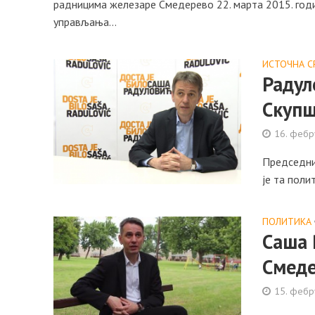
радницима железаре Смедерево 22. марта 2015. годи
управљања...
ИСТОЧНА С
Радул
Скупш
16. фебр
Председни
је та поли
ПОЛИТИКА
Саша 
Смед
15. фебр