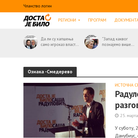
Чланство логин
РЕГИОНИ
ПРОГРАМ
ДОКУМЕНТ
Да ли су хапшења
“Запад каквог
само игроказ власт...
познајемо више...
Ознака -Смедерево
ИСТОЧНА С
Радул
разго
25. март
У суботу, 
Данубиус,