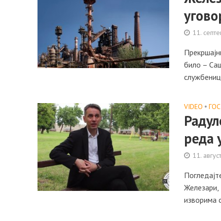
угово
11. септ
Прекршајни
било – Са
службенице
VIDEO
•
ГО
Радул
реда 
11. авгус
Погледајт
Железари,
изворима с