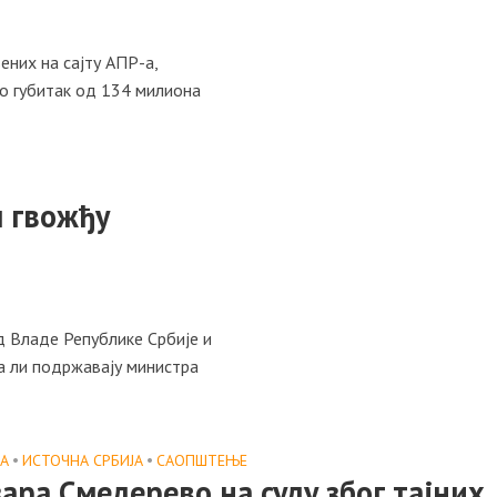
ених на сајту АПР-а,
о губитак од 134 милиона
 гвожђу
д Владе Републике Србије и
а ли подржавају министра
А
•
ИСТОЧНА СРБИЈА
•
САОПШТЕЊE
ара Смедерево на суду због тајних