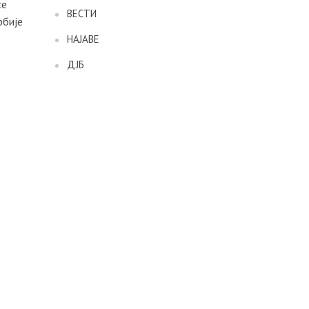
се
ВЕСТИ
рбије
НАЈАВЕ
ДЈБ