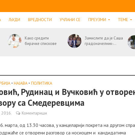
А
ЉУДИ
ВРЕДНОСТИ
УЧЛАНИ СЕ
ПРЕУЗМИ
ТЕМЕ
Како средити
Замислите да је Саша
бирачке спискове
градоначелник-...
РБИЈА
•
НАЈАВА
•
ПОЛИТИКА
овић, Рудинац и Вучковић у отвор
вору са Смедеревцима
а 2016.
Коментариши
26. марта, од 13.30 часова, у канцеларији покрета на другом спр
 одржаће се отворени разговор са носиоцем и кандидатима