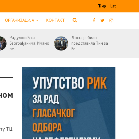
Ћир
|
Lat
ОРГАНИЗАЦИЈА
КОНТАКТ
Радуловић са
Доста је било
Београђанима: Имамо
представила Тим за
ре...
Бе...
еном
ату ТЦ