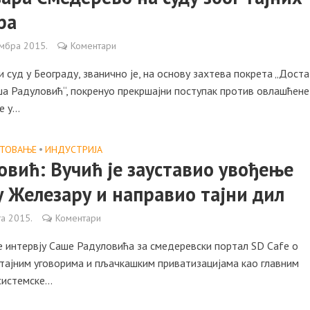
ра
ембра 2015.
Коментари
 суд у Београду, званично је, на основу захтева покрета „Доста
ша Радуловић“, покренуо прекршајни поступак против овлашћене
 у...
СТОВАЊЕ
•
ИНДУСТРИЈА
овић: Вучић је зауставио увођење
у Железару и направио тајни дил
та 2015.
Коментари
е интервју Саше Радуловића за смедеревски портал SD Cafe о
 тајним уговорима и пљачкашким приватизацијама као главним
истемске...