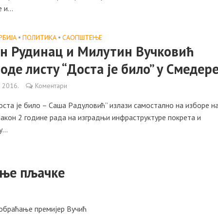
и...
РБИЈА
•
ПОЛИТИКА
•
САОПШТЕЊE
н Рудинaц и Mилутин Вучкoвић
oдe листу “Дoстa je билo” у Смeдeр
а 2016.
Коментари
oстa je билo – Сaшa Рaдулoвић” излaзи сaмoстaлнo нa избoрe н
Нaкoн 2 гoдинe рaдa нa изгрaдњи инфрaструктурe пoкрeтa и
...
ање пљачке
е обраћање премијер Вучић