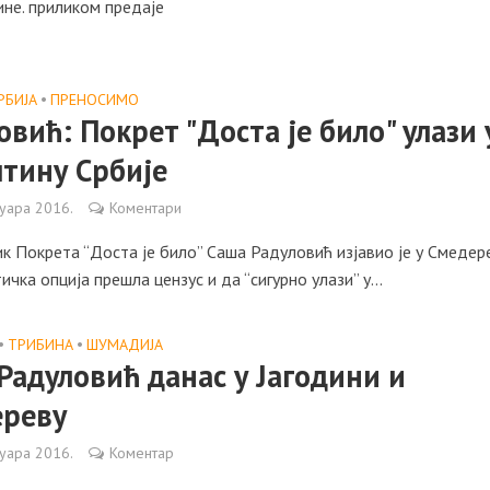
не. приликом предаје
РБИЈА
•
ПРЕНОСИМО
овић: Покрет "Доста је било" улази 
тину Србије
уара 2016.
Коментари
к Покрета “Доста је било” Саша Радуловић изјавио је у Смедер
тичка опција прешла цензус и да “сигурно улази” у...
•
ТРИБИНА
•
ШУМАДИЈА
Радуловић данас у Јагодини и
ереву
уара 2016.
Коментар