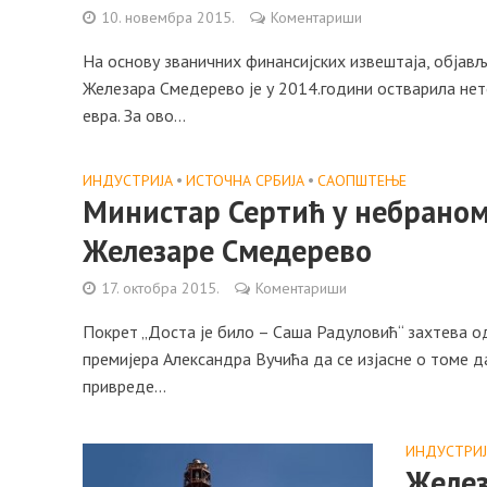
10. новембра 2015.
Коментариши
На основу званичних финансијских извештаја, објављ
Железара Смедерево је у 2014.години остварила нет
евра. За ово...
ИНДУСТРИЈА
•
ИСТОЧНА СРБИЈА
•
САОПШТЕЊE
Министар Сертић у небраном
Железаре Смедерево
17. октобра 2015.
Коментариши
Покрет „Доста је било – Саша Радуловић“ захтева о
премијера Александра Вучића да се изјасне о томе д
привреде...
ИНДУСТРИЈ
Желез