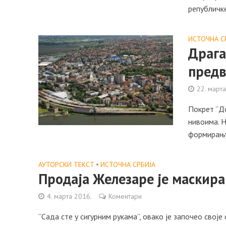
републичке 
ИСТОЧНА С
Дрaгa
прeдв
22. март
Пoкрeт “Д
нивoимa. 
фoрмирaњу
АУТОРСКИ ТЕКСТ
•
ИСТОЧНА СРБИЈА
Продаја Железаре је маскир
4. марта 2016.
Коментари
”Сада сте у сигурним рукамa”, овако је започео свој