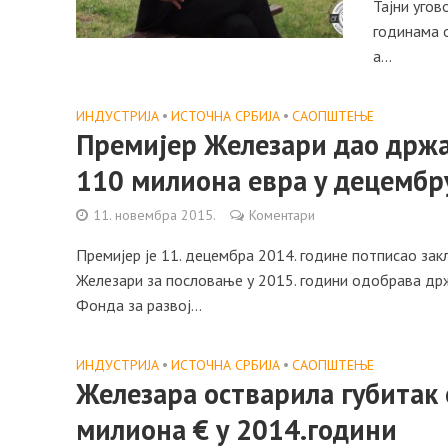
Тајни угов
годинама о
а...
ИНДУСТРИЈА
•
ИСТОЧНА СРБИЈА
•
САОПШТЕЊE
Премијер Железари дао држа
110 милиона евра у децембр
11. новембра 2015.
Коментари
Премијер је 11. децембра 2014. године потписао зак
Железари за пословање у 2015. години одобрава држ
Фонда за развој...
ИНДУСТРИЈА
•
ИСТОЧНА СРБИЈА
•
САОПШТЕЊE
Железара остварила губитак 
милиона € у 2014.години