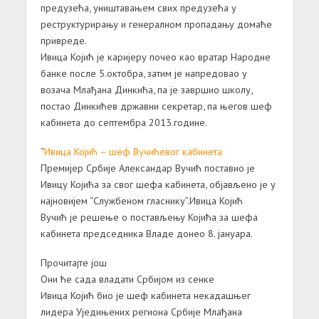
предузећа, уништавањем свих предузећа у
реструктурирању и генералном пропадању домаће
привреде.
Ивица Којић је каријеру почео као вратар Народне
банке после 5.октобра, затим је напредовао у
возача Млађана Динкића, па је завршио школу,
постао Динкићев државни секретар, па његов шеф
кабинета до септембра 2013.године.
“
Ивица Којић – шеф Вучићевог кабинета
Премијер Србије Александар Вучић поставио је
Ивицу Којића за свог шефа кабинета, објављено је у
најновијем “Службеном гласнику”.Ивица Којић
Вучић је решење о постављењу Којића за шефа
кабинета председника Владе донео 8. јануара.
Прочитајте још
Они ће сада владати Србијом из сенке
Ивица Којић био је шеф кабинета некадашњег
лидера Уједињених региона Србије Млађана