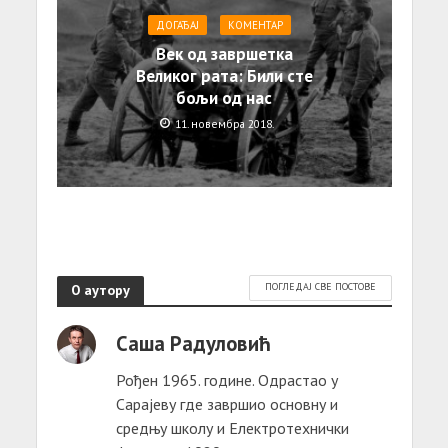
ДОГАЂАЈ
КОМЕНТАР
Век од завршетка
Великог рата: Били сте
бољи од нас
11. новембра 2018.
О аутору
ПОГЛЕДАЈ СВЕ ПОСТОВЕ
Саша Радуловић
Рођен 1965. године. Одрастао у
Сарајеву где завршио основну и
средњу школу и Електротехнички