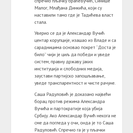
спречио пљачку браћеВучић, Синише
Малог, Млађана Динкића, који су
наставили тамо где је Тадићева власт
стала.
Уверио се да је Александар Вучић
центар корупције, изашао из Владе и са
сарадницима основао покрет “Доста је
било” чији је циљ да победи и уведе
систем, правну државу јаких
институција и слободних медија,
заустави партијско запошљавање,
уведе транспарентност и чисте рачуне.
Саша Радуловић је доказано највећи
борац против режима Александра
Вучића и партократије која убија
Србију. Ако Александар Вучић некога не
сме да погледа у очи, онда је то Саша
Радуловић. Спречио га је у пљачки