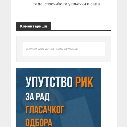
тада, спречиће га у пљачки и сада.
Коментариши
Кликни овде да поставиш коментар