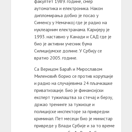
факултет 1989. године, смер
аутоматика и електроника. Након
дипломирања добио је посао у
Сименсу у Немачкој где је радио на
нуклеарним електранама. Каријеру је
1993. наставио у Канади и САД где је
био је активни учесник бума
Силицијумске долине. У Србију се
вратио 2005. године.
Са Верицом Бараћ и Мирославом
Миленовић борио се против корупције
и радио на случајевима 24 пљачкашке
приватизације. Био је финансијски
експерт тужилаштва за стечај и берзу,
држао тренинге за тужиоце и
полицијске инспекторе за привредни
криминал. Пет месеци био је министар
привреде у Влади Србије и за то време