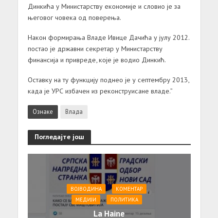
Динкића у Министарству економије и словио је за
његовог човека од поверења.
Након формирања Владе Ивице Дачића у јулу 2012.
постао је државни секретар у Министарству
финансија и привреде, које је водио Динкић.
Оставку на ту функцију поднео је у септембру 2013,
када је УРС избачен из реконструисане владе.”
Ознаке
Влада
Погледајте још
ВОЈВОДИНА
КОМЕНТАР
МЕДИЈИ
ПОЛИТИКА
La Haine