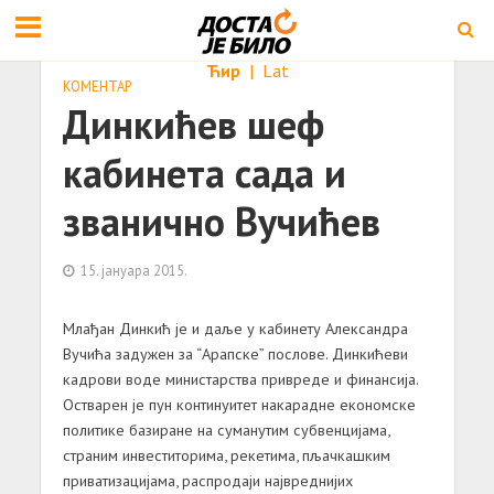
Ћир
|
Lat
КОМЕНТАР
Динкићев шеф
кабинета сада и
званично Вучићев
15. јануара 2015.
Млађан Динкић је и даље у кабинету Александра
Вучића задужен за “Арапске” послове. Динкићеви
кадрови воде министарства привреде и финансија.
Остварен је пун континуитет накарадне економске
политике базиране на суманутим субвенцијама,
страним инвеститорима, рекетима, пљачкашким
приватизацијама, распродаји највреднијих