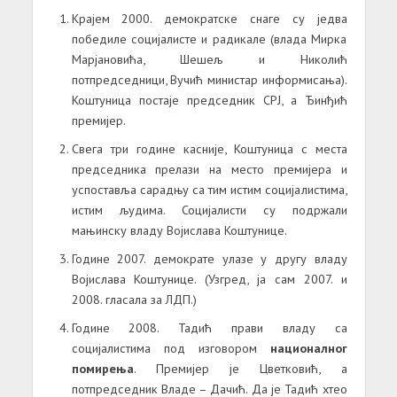
Крајем 2000. демократске снаге су једва
победиле социјалисте и радикале (влада Мирка
Марјановића, Шешељ и Николић
потпредседници, Вучић министар информисања).
Коштуница постаје председник СРЈ, а Ђинђић
премијер.
Свега три године касније, Коштуница с места
прeдседника прелази на место премијера и
успоставља сарадњу са тим истим социјалистима,
истим људима. Социјалисти су подржали
мањинску владу Војислава Коштунице.
Године 2007. демократе улазе у другу владу
Војислава Коштунице. (Узгред, ја сам 2007. и
2008. гласала за ЛДП.)
Године 2008. Тадић прави владу са
социјалистима под изговором
националног
помирења
. Премијер је Цветковић, а
потпредседник Владе – Дачић. Да је Тадић хтео