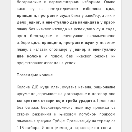
београдским и парламентарним изборима. Онако
како су на председничким изборима
циљ,
принципи, програм и људи
били у запећку, а лик и
дело
једног, а евентуално два кандидата
у првом
плану без икаквог изгледа на успех, тако су и сада,
пред београдске и евентуалне парламентарне
изборе
циљ, принципи, програм и људи
у десетом
плану, а излазак опозиције у
једној, а евентуално
две колоне
у првом, без икаквог резона ни
пројектованог изгледа на успех.
Погледајмо колоне.
Колона ДЈБ нуди план, очувана начела, рационалне
аргументе, спремност на договарање и договор око
конкретних ствари које треба урадити
. Прошлост
без багажа, бескомпромисну политику прекида са
старим режимима и њиховом погубном праксом
пљачкања грађана Србије. Организацију на терену са
115 одбора. И што је можда најважније од свега –