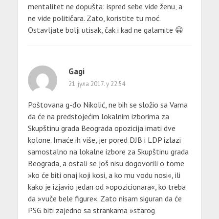
mentalitet ne dopušta: ispred sebe vide ženu, a
ne vide političara. Zato, koristite tu moć.
Ostavljate bolji utisak, čak i kad ne galamite 😀
Gagi
21. јула 2017. у 22:54
Poštovana g-đo Nikolić, ne bih se složio sa Vama
da će na predstojećim lokalnim izborima za
Skupštinu grada Beograda opozicija imati dve
kolone. Imaće ih više, jer pored DJB i LDP izlazi
samostalno na lokalne izbore za Skupštinu grada
Beograda, a ostali se još nisu dogovorili o tome
»ko će biti onaj koji kosi, a ko mu vodu nosi«, ili
kako je izjavio jedan od »opozicionara«, ko treba
da »vuče bele figure«. Zato nisam siguran da će
PSG biti zajedno sa strankama »starog