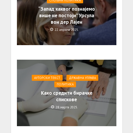
СПОЉНА ПОЛИТИКА
“Запад каквог познајемо
више не постоји” Урсула
вон дер Лајен
22. априла 2025.
АУТОРСКИ ТЕКСТ
ДРЖАВНА УПРАВА
ПОЛИТИКА
Како средити бирачке
спискове
28. марта 2025.