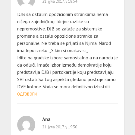
21. јула 2017. у 18:54
DJB sa ostalim opozicionim strankama nema
ničega zajedničkog. Idejne razlike su
nepremostive. DJB se zalaže za sistemske
promene a ostale opozicione stranke za
personalne. Ne treba se prljati sa Njima. Narod
ima lepu izreku ,,S kim si onakav si,,
Idite na gradske izbore samostalno a na narodu je
da odluči. Imaće izbor između demokratije koju
predstavlja DJB i partokartije koju predstavljaju
SVI ostali. Sa tog aspekta gledano postoje samo
DVE kolone. Voda se mora definitivno izbistriti.
ОДГОВОРИ
Ana
21. јула 2017. у 19:30