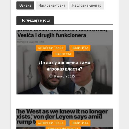
Ознаке
Насловна-трака
Насловна-центар
Погледајте још
АУТОРСКИ ТЕКСТ
ПОЛИТИКА
ПРАВОСУЂЕ
Да ли су хапшења само
игроказ власти?
9. августа 2025.
АУТОРСКИ ТЕКСТ
ПОЛИТИКА