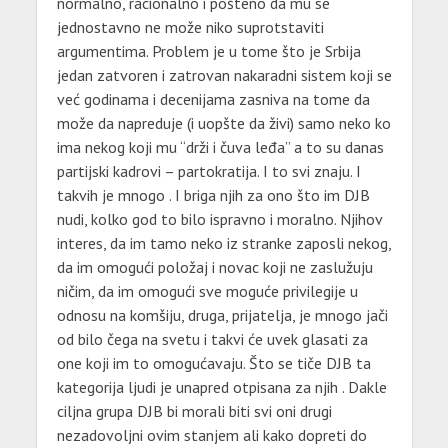
normalno, racionalno i pošteno da mu se
jednostavno ne može niko suprotstaviti
argumentima. Problem je u tome što je Srbija
jedan zatvoren i zatrovan nakaradni sistem koji se
već godinama i decenijama zasniva na tome da
može da napreduje (i uopšte da živi) samo neko ko
ima nekog koji mu “drži i čuva leđa” a to su danas
partijski kadrovi – partokratija. I to svi znaju. I
takvih je mnogo . I briga njih za ono što im DJB
nudi, kolko god to bilo ispravno i moralno. Njihov
interes, da im tamo neko iz stranke zaposli nekog,
da im omogući položaj i novac koji ne zaslužuju
ničim, da im omogući sve moguće privilegije u
odnosu na komšiju, druga, prijatelja, je mnogo jači
od bilo čega na svetu i takvi će uvek glasati za
one koji im to omogućavaju. Što se tiče DJB ta
kategorija ljudi je unapred otpisana za njih . Dakle
ciljna grupa DJB bi morali biti svi oni drugi
nezadovoljni ovim stanjem ali kako dopreti do