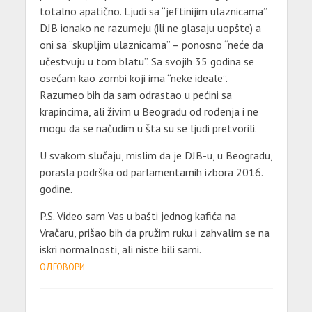
totalno apatično. Ljudi sa “jeftinijim ulaznicama”
DJB ionako ne razumeju (ili ne glasaju uopšte) a
oni sa “skupljim ulaznicama” – ponosno “neće da
učestvuju u tom blatu”. Sa svojih 35 godina se
osećam kao zombi koji ima “neke ideale”.
Razumeo bih da sam odrastao u pećini sa
krapincima, ali živim u Beogradu od rođenja i ne
mogu da se načudim u šta su se ljudi pretvorili.
U svakom slučaju, mislim da je DJB-u, u Beogradu,
porasla podrška od parlamentarnih izbora 2016.
godine.
P.S. Video sam Vas u bašti jednog kafića na
Vračaru, prišao bih da pružim ruku i zahvalim se na
iskri normalnosti, ali niste bili sami.
ОДГОВОРИ