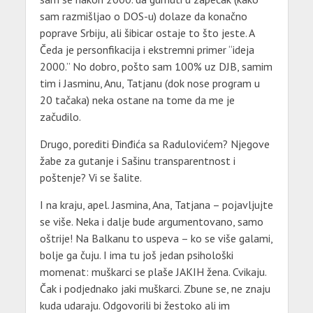
sam razmišljao o DOS-u) dolaze da konačno
poprave Srbiju, ali šibicar ostaje to što jeste. A
Čeda je personfikacija i ekstremni primer “ideja
2000.” No dobro, pošto sam 100% uz DJB, samim
tim i Jasminu, Anu, Tatjanu (dok nose program u
20 tačaka) neka ostane na tome da me je
začudilo.
Drugo, porediti Đinđića sa Radulovićem? Njegove
žabe za gutanje i Sašinu transparentnost i
poštenje? Vi se šalite.
I na kraju, apel. Jasmina, Ana, Tatjana – pojavljujte
se više. Neka i dalje bude argumentovano, samo
oštrije! Na Balkanu to uspeva – ko se više galami,
bolje ga čuju. I ima tu još jedan psihološki
momenat: muškarci se plaše JAKIH žena. Cvikaju.
Čak i podjednako jaki muškarci. Zbune se, ne znaju
kuda udaraju. Odgovorili bi žestoko ali im