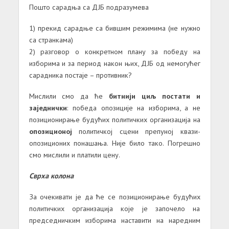
Пошто сарадња са ДЈБ подразумева
1) прекид сарадње са бившим режимима (не нужно
са странкама)
2) разговор о конкретном плану за победу на
изборима и за период након њих, ДЈБ од немогућег
сарадника постаје – противник?
Мислили смо да ће
битнији циљ постати и
заједнички
: победа опозиције на изборима, а не
позиционирање будућих политичких организација на
опозиционој
политичкој сцени препуној квази-
опозиционих понашања. Није било тако. Погрешно
смо мислили и платили цену.
Сврха колона
За очекивати је да ће се позиционирање будућих
политичких организација које је започело на
председничким изборима наставити на наредним