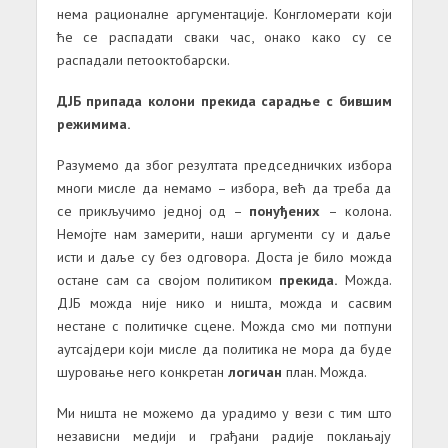
нема рационалне аргументације. Конгломерати који
ће се распадати сваки час, онако како су се
распадали петооктобарски.
ДЈБ припада колони прекида сарадње с бившим
режимима.
Разумемо да због резултата председничких избора
многи мисле да немамо – избора, већ да треба да
се прикључимо једној од –
понуђених
– колона.
Немојте нам замерити, наши аргументи су и даље
исти и даље су без одговора. Доста је било можда
остане сам са својом политиком
прекида.
Можда.
ДЈБ можда није нико и ништа, можда и сасвим
нестане с политичке сцене. Можда смо ми потпуни
аутсајдери који мисле да политика не мора да буде
шуровање него конкретан
логичан
план. Можда.
Ми ништа не можемо да урадимо у вези с тим што
независни медији и грађани радије поклањају