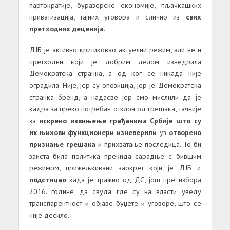
партократије, буразерске економије, пљачкашких
приватизација, тајних уговора и слично из
свих
претходних деценија
.
ДЈБ је активно критиковао актуелни режим, али не и
претходни који је добрим делом изнедрила
Демократска странка, а од ког се никада није
оградила. Није, јер су опозиција, јер је Демократска
странка бренд, а надасве јер смо мислили да је
кадра за преко потребан отклон од грешака, тачније
за
искрено извињење грађанима Србије што су
их њихови функционери изневерили
, уз
отворено
признање грешака
и прихватање последица.
То би
заиста била политика прекида сарадње с бившим
режимом, прижељкивани заокрет који је ДЈБ и
подстицао
када је тражио од ДС, још пре избора
2016. године, да свуда где су на власти уведу
транспарентност и објаве буџете и уговоре, што се
није десило.