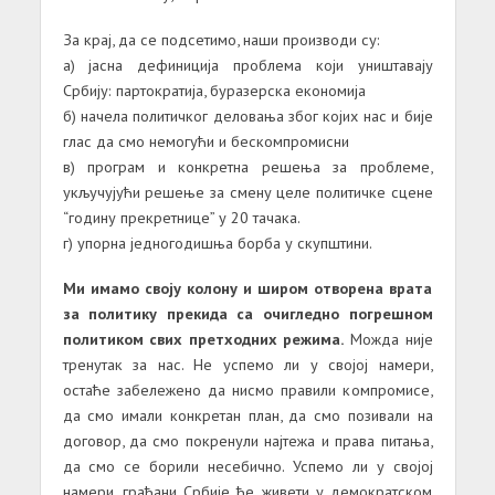
За крај, да се подсетимо, наши производи су:
а) јасна дефиниција проблема који уништавају
Србију: партократија, буразерска економија
б) начела политичког деловања због којих нас и бије
глас да смо немогући и бескомпромисни
в) програм и конкретна решења за проблеме,
укључујући решење за смену целе политичке сцене
“годину прекретнице” у 20 тачака.
г) упорна једногодишња борба у скупштини.
Ми имамо своју колону и широм отворена врата
за политику прекида са очигледно погрешном
политиком свих претходних режима.
Можда није
тренутак за нас. Не успемо ли у својој намери,
остаће забележено да нисмо правили компромисе,
да смо имали конкретан план, да смо позивали на
договор, да смо покренули најтежа и права питања,
да смо се борили несебично. Успемо ли у својој
намери, грађани Србије ће живети у демократском