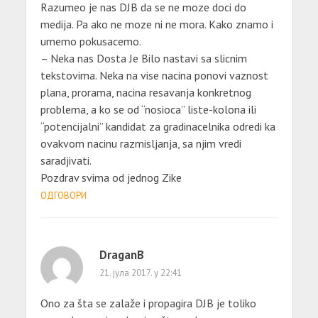
Razumeo je nas DJB da se ne moze doci do
medija. Pa ako ne moze ni ne mora. Kako znamo i
umemo pokusacemo.
– Neka nas Dosta Je Bilo nastavi sa slicnim
tekstovima. Neka na vise nacina ponovi vaznost
plana, prorama, nacina resavanja konkretnog
problema, a ko se od “nosioca” liste-kolona ili
“potencijalni” kandidat za gradinacelnika odredi ka
ovakvom nacinu razmisljanja, sa njim vredi
saradjivati.
Pozdrav svima od jednog Zike
ОДГОВОРИ
DraganB
21. јула 2017. у 22:41
Ono za šta se zalaže i propagira DJB je toliko