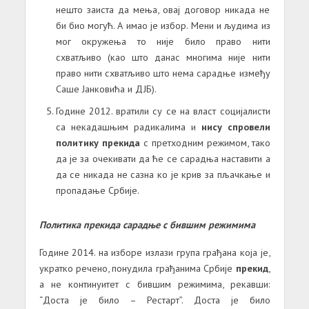
нешто заиста да мења, овај договор никада не
би био могућ. А имао је избор. Мени и људима из
мог окружења то није било право нити
схватљиво (као што данас многима није нити
право нити схватљиво што нема сарадње између
Саше Јанковића и ДЈБ).
Године 2012. вратили су се на власт социјалисти
са некадашњим радикалима и
нису спровели
политику прекида
с претходним режимом, тако
да је за очекивати да ће се сарадња наставити а
да се никада не сазна ко је крив за пљачкање и
пропадање Србије.
Политика прекида сарадње с бившим режимима
Године 2014. на изборе излази група грађана која је,
укратко речено, понудила грађанима Србије
прекид
,
а не континуитет с бившим режимима, рекавши:
“Доста је било – Рестарт”. Доста је било