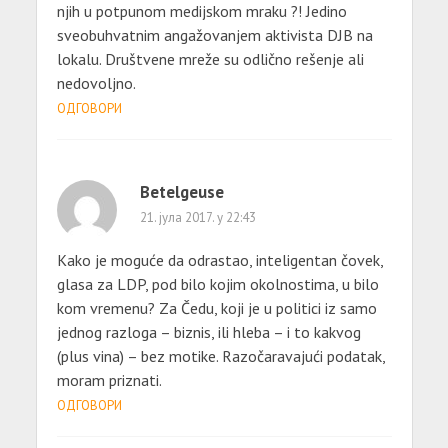
njih u potpunom medijskom mraku ?! Jedino
sveobuhvatnim angažovanjem aktivista DJB na
lokalu. Društvene mreže su odlično rešenje ali
nedovoljno.
ОДГОВОРИ
Betelgeuse
21. јула 2017. у 22:43
Kako je moguće da odrastao, inteligentan čovek,
glasa za LDP, pod bilo kojim okolnostima, u bilo
kom vremenu? Za Čedu, koji je u politici iz samo
jednog razloga – biznis, ili hleba – i to kakvog
(plus vina) – bez motike. Razočaravajući podatak,
moram priznati.
ОДГОВОРИ