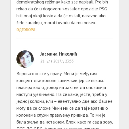
demokratskog režima« kako ste napisali. Pre bih
rekao da će u dogovoru »ostale« opozicije PSG
biti onaj »koji kosi« a da će ostali, naravno ako
žele saradnju, morati »vodu da mu nose«.
ОДГОВОРИ
Јасмина Николић
21. јула 2017. у 23:33
Вероватно сте у праву. Мени је међутим
концепт две колоне занимљив јер се некако
пласира као одговор на захтев да опозиција
наступи уједињено. Па се каже, јесте, треба у
једној колони, или – евентуално две ако баш не
могу да се сложе. Чини ми се да тај наратив о
колонама служи прављењу привида. То ми је
била жеља да истакнем. Блок, како га сада зову,
ПСГ-ДС-СДС, формира се готово извесно,