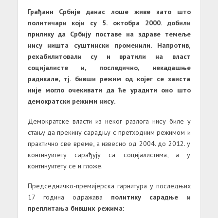
Грађани Србије данас лоше живе зато што
политичари који су 5. октобра 2000. добили
прилику да Србију поставе на здраве темеље
нису ништа суштински променили. Напротив,
рехабилитовали су и вратили на власт
социјалисте и, последично, некадашње
радикале, тј. бивши режим од којег се заиста
није могло очекивати да ће урадити оно што
демократски режими нису.
Демократске власти из неког разлога нису биле у
стању да прекину сарадњу с претходним режимом и
практично све време, а извесно од 2004. до 2012. у
континуитету сарађују са социјалистима, а у
континуитету се и гложе.
Председничко-премијерска гарнитура у последњих
17 година одражава
политику сарадње и
преплитања бивших режима: