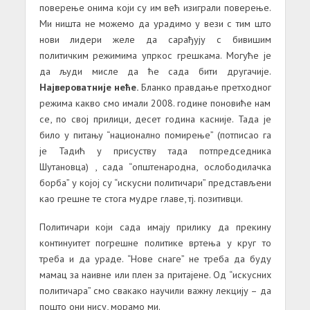
поверење онима који су им већ изиграли поверење.
Ми ништа не можемо да урадимо у вези с тим што
нови лидери желе да сарађују с бивишим
политичким режимима упркос грешкама. Могуће је
да људи мисле да ће сада бити другачије.
Највероватније неће.
Бланко правдање претходног
режима какво смо имали 2008. године поновиће нам
се, по свој прилици, десет година касније. Тада је
било у питању “национално помирење” (потписао га
је Тадић у присуству тада потпредседника
Шутановца) , сада “општенародна, ослободилачка
борба” у којој су “искусни политичари” представљени
као грешне те стога мудре главе, тј. позитивци.
Политичари који сада имају прилику да прекину
континуитет погрешне политике вртења у круг то
треба и да ураде. “Нове снаге” не треба да буду
мамац за наивне или плен за притајене. Од “искусних
политичара” смо свакако научили важну лекцију – да
пошто они нису, морамо ми.