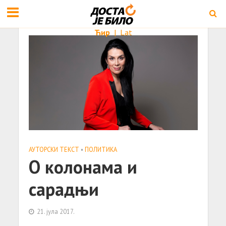
Ћир
|
Lat
АУТОРСКИ ТЕКСТ
•
ПОЛИТИКА
О колонама и
сарадњи
21. јула 2017.