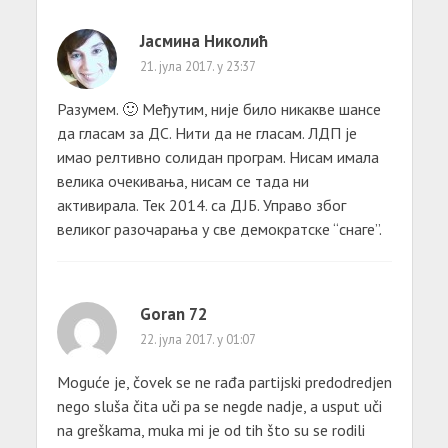
Јасмина Николић
21. јула 2017. у 23:37
Разумем. 🙂 Међутим, није било никакве шансе
да гласам за ДС. Нити да не гласам. ЛДП је
имао релтивно солидан програм. Нисам имала
велика очекивања, нисам се тада ни
активирала. Тек 2014. са ДЈБ. Управо због
великог разочарања у све демократске “снаге”.
Goran 72
22. јула 2017. у 01:07
Moguće je, čovek se ne rađa partijski predodredjen
nego sluša čita uči pa se negde nadje, a usput uči
na greškama, muka mi je od tih što su se rodili