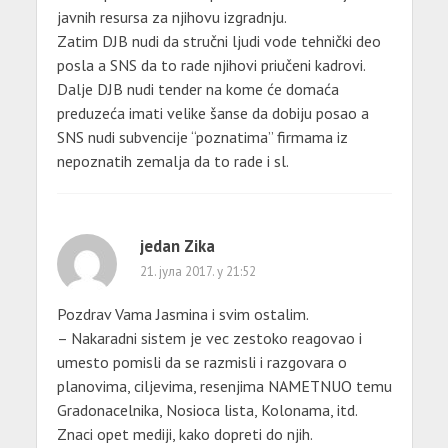
javnih resursa za njihovu izgradnju.
Zatim DJB nudi da stručni ljudi vode tehnički deo
posla a SNS da to rade njihovi priučeni kadrovi.
Dalje DJB nudi tender na kome će domaća
preduzeća imati velike šanse da dobiju posao a
SNS nudi subvencije “poznatima” firmama iz
nepoznatih zemalja da to rade i sl.
jedan Zika
21. јула 2017. у 21:52
Pozdrav Vama Jasmina i svim ostalim.
– Nakaradni sistem je vec zestoko reagovao i
umesto pomisli da se razmisli i razgovara o
planovima, ciljevima, resenjima NAMETNUO temu
Gradonacelnika, Nosioca lista, Kolonama, itd.
Znaci opet mediji, kako dopreti do njih.