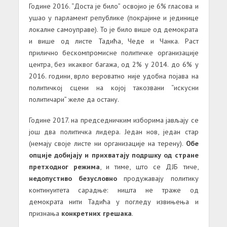
Године 2016. “Доста је било” освојио је 6% гласова и
ушао у парламент републике (покрајине и јединице
локалне самоуправе). То је било више од демократа
и више од листе Тадића, Чеде и Чанка. Раст
прилично бескомпромисне политичке организације
центра, без икаквог багажа, од 2% у 2014. до 6% у
2016. години, врло вероватно није удобна појава на
политичкој сцени на којој такозвани “искусни
политичари” желе да остану.
Године 2017. на председничким изборима јављају се
још два политичка лидера. Један нов, један стар
(немају своје листе ни организације на терену).
Обе
опције добијају и прихватају подршку од стране
претходног режима
, и тиме, што се ДЈБ тиче,
недопустиво безусловно
продужавају политику
континуитета сарадње: ништа не траже од
демократа нити Тадића у погледу извињења и
признања
конкретних грешака
.