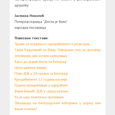
друштву.
Јасмина Николић
Потпредседница “Доста је било”
народна посланица
Повезани текстови:
Тражи се искреност, кредибилитет и јасан циљ
Саша Радуловић за Блиц: Отворени смо за договор
опозиције, али остали калкулишу
Како до једне листе за Београд
Цена црвене линије
План ДЈБ у 20 тачака за Београд
Кредибилитет, 17 година касније
Година прекретнице у најкраћем
Војин Биљић: ДЈБ у својој колони
Ко је наш политички противник
Опозиција на београдским изборима у једној или
више колона?