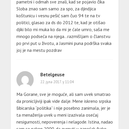
pametni i odmah sve znali, kad se pojavio čika
Sloba znao sam samo za spo, za djindjica
koštunicu i vesnu pešić sam čuo 94 te na tv
politici, glasao za ds do 2012 te, kad je otišao
djiki bilo mi muka ko da mi je ćale umro, saša me
mnogo podseća na njega…razmišljam o članstvu
po prvi put u životu, a Jasmini puna podrška svaka
joj je na mestu pozdrav
Betelgeuse
22. јула 2017. у 11:04
Ma Gorane, sve je moguće, ali sam uvek smatrao
da pronicljiviji ipak vide dalje. Mene iskreno srpska
šibicarska “politika” i nije posebno zanimala, jer je
ta menažerija uvek u meni izazivala osećaj
nesigurnosti, nepoverenja i nelagode. Istina, nadao
sam se nakon 2000. da gurnuti u zapećak (kako