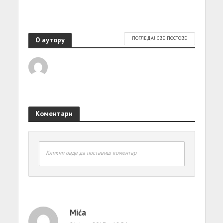
О аутору
ПОГЛЕДАЈ СВЕ ПОСТОВЕ
Коментари
Кликни овде да поставиш коментар
Mića