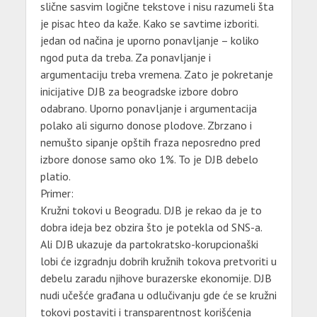
slične sasvim logične tekstove i nisu razumeli šta
je pisac hteo da kaže. Kako se savtime izboriti.
jedan od načina je uporno ponavljanje – koliko
ngod puta da treba. Za ponavljanje i
argumentaciju treba vremena. Zato je pokretanje
inicijative DJB za beogradske izbore dobro
odabrano. Uporno ponavljanje i argumentacija
polako ali sigurno donose plodove. Zbrzano i
nemušto sipanje opštih fraza neposredno pred
izbore donose samo oko 1%. To je DJB debelo
platio.
Primer:
Kružni tokovi u Beogradu. DJB je rekao da je to
dobra ideja bez obzira što je potekla od SNS-a.
Ali DJB ukazuje da partokratsko-korupcionaški
lobi će izgradnju dobrih kružnih tokova pretvoriti u
debelu zaradu njihove burazerske ekonomije. DJB
nudi učešće građana u odlučivanju gde će se kružni
tokovi postaviti i transparentnost korišćenja