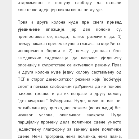
издржљивост и потпуну слободу да оствaри
сопстевне идеје јер ником ништа не дугује.
Прва и друга колона нуде пре свега
привид
уједињене опозције
, јер две колоне су,
претпоставља се, ваљда, толико различите да: 1)
немају никакав пресек скупова гласача за које ће се
истовремено борити и 2) немају довољан број
заједничких садржалаца да направе уједињену
опозицију и супротставе се актуелном режиму. Прва
и друга колона нуде једну колону састављену од
ПСГ и старог демократског режима који “побеђује
себе” и помаже слободним грађанима да не понове
њихове грешке и да их поправе и другу колону
“десничарског” бућкуриша. Нуде, хтели то или не,
рехабилитацију претходног режима (истих људи) без
икаквог услова, опипљивог заокрета. Нуде
парцијалну промену дела политичке сцене уместо
јединствену платформу за замену целе политичке
сцене. Нема програма, нема политика, нема плана,