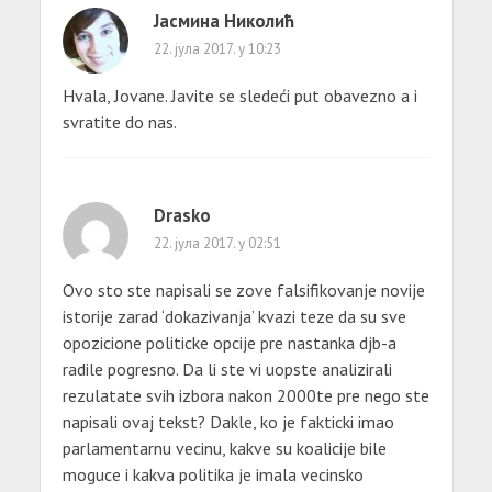
Јасмина Николић
22. јула 2017. у 10:23
Hvala, Jovane. Javite se sledeći put obavezno a i
svratite do nas.
Drasko
22. јула 2017. у 02:51
Ovo sto ste napisali se zove falsifikovanje novije
istorije zarad ‘dokazivanja’ kvazi teze da su sve
opozicione politicke opcije pre nastanka djb-a
radile pogresno. Da li ste vi uopste analizirali
rezulatate svih izbora nakon 2000te pre nego ste
napisali ovaj tekst? Dakle, ko je fakticki imao
parlamentarnu vecinu, kakve su koalicije bile
moguce i kakva politika je imala vecinsko