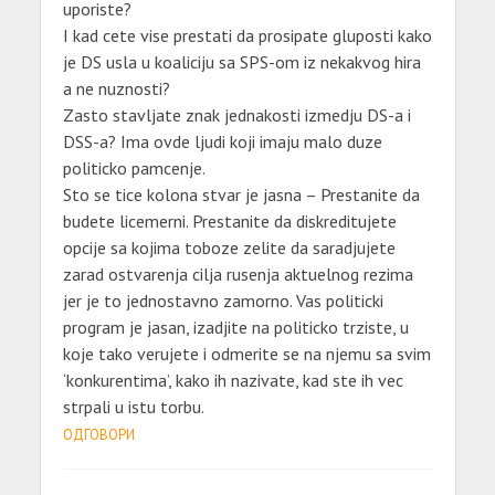
uporiste?
I kad cete vise prestati da prosipate gluposti kako
je DS usla u koaliciju sa SPS-om iz nekakvog hira
a ne nuznosti?
Zasto stavljate znak jednakosti izmedju DS-a i
DSS-a? Ima ovde ljudi koji imaju malo duze
politicko pamcenje.
Sto se tice kolona stvar je jasna – Prestanite da
budete licemerni. Prestanite da diskreditujete
opcije sa kojima toboze zelite da saradjujete
zarad ostvarenja cilja rusenja aktuelnog rezima
jer je to jednostavno zamorno. Vas politicki
program je jasan, izadjite na politicko trziste, u
koje tako verujete i odmerite se na njemu sa svim
‘konkurentima’, kako ih nazivate, kad ste ih vec
strpali u istu torbu.
ОДГОВОРИ