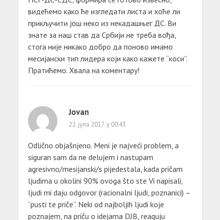
видећемо како ће изгледати листа и хоће ли
прикључити још неко из некадашњег ДС. Ви
знате за наш став да Србији не треба вођа,
стога није никако добро да поново имамо
месијански тип лидера који како кажете “коси”.
Пратићемо. Хвала на коментару!
Jovan
22. јула 2017. у 00:43
Odlično objašnjeno. Meni je najveći problem, a
siguran sam da ne delujem i nastupam
agresivno/mesijanski/s pijedestala, kada pričam
ljudima u okolini 90% ovoga što ste Vi napisali,
ljudi mi daju odgovor (racionalni ljudi, poznanici) –
“pusti te priče”. Neki od najboljih ljudi koje
poznajem, na priču o idejama DJB, reaguju