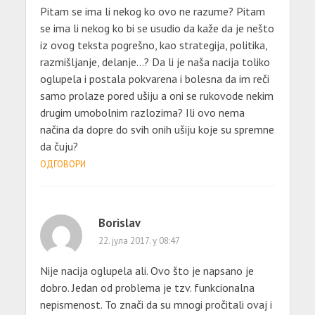
Pitam se ima li nekog ko ovo ne razume? Pitam
se ima li nekog ko bi se usudio da kaže da je nešto
iz ovog teksta pogrešno, kao strategija, politika,
razmišljanje, delanje…? Da li je naša nacija toliko
oglupela i postala pokvarena i bolesna da im reči
samo prolaze pored ušiju a oni se rukovode nekim
drugim umobolnim razlozima? Ili ovo nema
načina da dopre do svih onih ušiju koje su spremne
da čuju?
ОДГОВОРИ
Borislav
22. јула 2017. у 08:47
Nije nacija oglupela ali. Ovo što je napsano je
dobro. Jedan od problema je tzv. funkcionalna
nepismenost. To znači da su mnogi pročitali ovaj i