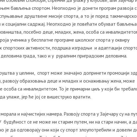
и озбиљни спонзори, спремни да улажу у клубове, али Зајечар 
ањем бављења спортом. Неопходно је донети програм развоја 
испуњавање друштвене мисије спорта, а то је поред такмичарско
и и социјални садржај. Неопходно је повећати обухват бављења
новништва, посебно деце, младих, жена, особа са инвалидитето
роја ученика у бесплатне програме школског спорта у оквиру
их спортских активности, подршка изградњи и адаптацији спорт
 деловима града, тако и у руралним приградским деловима.
друштва у целини, спорт може значајно допринети промоцији з
и, развоју образовања деце и младих и оснаживању жена, може
е особа са инвалидитетом. То је примарни циљ у који би требал
а улаже, јер ће јој се вишеструко вратити.
морала и најчистијих намера. Развоју спорта у Зајечару су на пу
У будућност се не може ни старим путем, ни на стари начин, а д
но је да одговорају они који су спорт злоупотребили и довели д