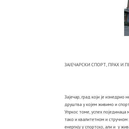
ЗАЈЕЧАРСКИ СПОРТ, ПРАХ И 
Зајечар, град који је изнедрио
друштва у којем живимо и спорт
Упркос томе, успех појединаца
тако и квалитетном и стручном
енергију у спортско, али и у ж