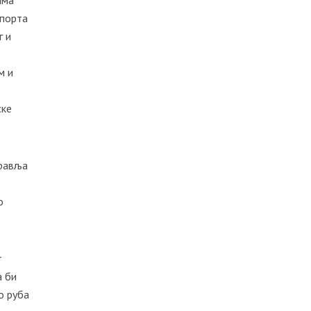
има
спорта
г и
м и
ске
дравља
о
т
а би
о руба