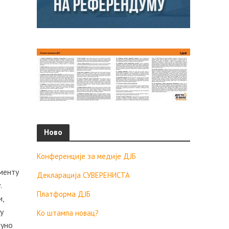
Ново
Конференције за медије ДЈБ
гменту
Декларација СУВЕРЕНИСТА
.
Платформа ДЈБ
и,
у
Ко штампа новац?
пуно