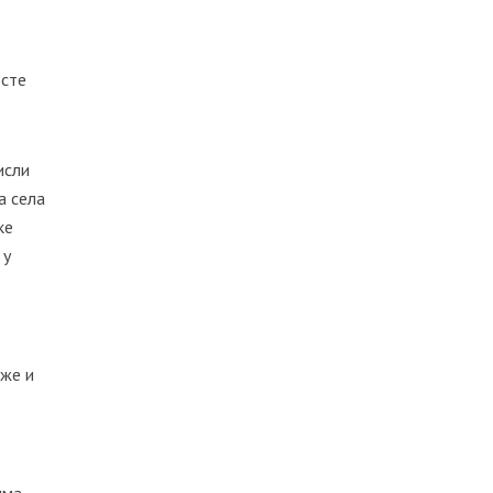
есте
исли
а села
ке
 у
аже и