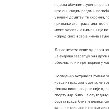
нејасна обичним људима происти
што они својим радом и посвеће
у нашем друштву, ти скромни, п
признање свог града, али добил
може одузети, а њима и није пот
испред свих и своја имена зауве
Данас нећемо више од овога го
Зајечараца завређују они други 
обесмислили и претворили у ма
Последњих четрнаест година за
новца из градског буџета, не во
Никада више новца се није одва
спорту није било. За ову годин
буџета града. Сума је велика, с
када је издвајано и готово два