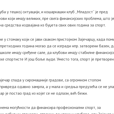
уба у тешкој ситуацији, и кошаркашки клуб „Младост“ је пред
ови који имају великих, пре свега финансијских проблема, што ј
а средства издвајана из буџета свих ових година за спорт.
е у стомаку који се јави сваком пристојном Зајечарцу, када пом
 претходних година могао да се изгради нпр. затворени базен, д
 школе имају сређене сале, да клубови имају стабилне финансијс
ске спортисте И још боље људе. Уместо тога, спорт је претворен
Зајечар спада у сиромашније градове, са огромном стопом
е привреда одавно замрла, а у мала и средња предузећа се не ул
ар је постао град из којег се не одлази, већ бежи.
о нема могућности да финансира професионални спорт, за