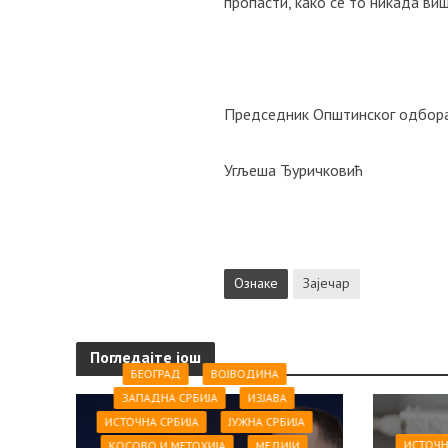
пропасти, како се то никада ви
Председник Општинског одбора
Угљеша Ђуричковић
Ознаке
Зајечар
Погледајте још
БЕОГРАД
ВОЈВОДИНА
ЗАПАДНА СРБИЈА
ИЗЈАВА
ИСТОЧНА СРБИЈА
ЈУЖНА СРБИЈА
ИСТОЧН
КОСОВО И МЕТОХИЈА
МЕДИЈИ