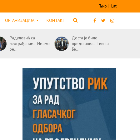
Ћир
|
Lat
ОРГАНИЗАЦИЈА
КОНТАКТ
Радуловић са
Доста је било
Београђанима: Имамо
представила Тим за
ре...
Бе...