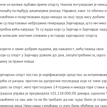
че из велике љубави према спорту. Њихов ентузијазам је неисц
ношћу потврђују деценијама уназад. Наравно, како то обично и
освећени и пожртвовани људи никада за свој труд нису добили
и су поштовање небројаних генерација Зајечараца, што им нико
ребна већа награда. То су људи који су Зајечар и Зајечарце зад
к исписали златним словима у историји зајечарског спорта.
ворити о овим добрим људима, јер нажалост, већу пажњу свих
који су спорт у Зајечару довели до дна, злоупотребили га, скроз
шину за прање новца.
јечарски спорт постао је најефикасније средство за испумпава
дећи се рачуна притом на дугорочне последице које се тиме узро
јало за спорт, него претходних 14 година и никада горе стање 
у градска управа је предвидела 101.218.000,00 динара, односно 
ложићемо се сви, али то не би требало да нас чуди, било је годи
 милиона евра. Неки наши суграђани су дуго били убеђени да та