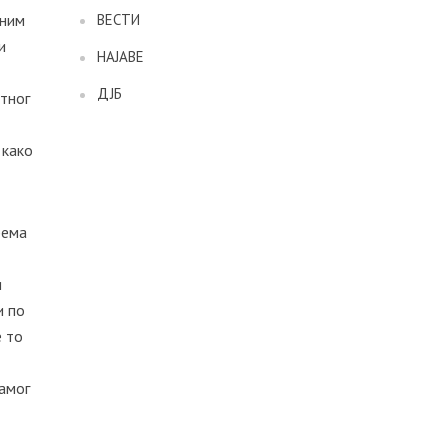
еним
ВЕСТИ
и
НАЈАВЕ
ДЈБ
етног
 како
рема
и
и по
е то
самог