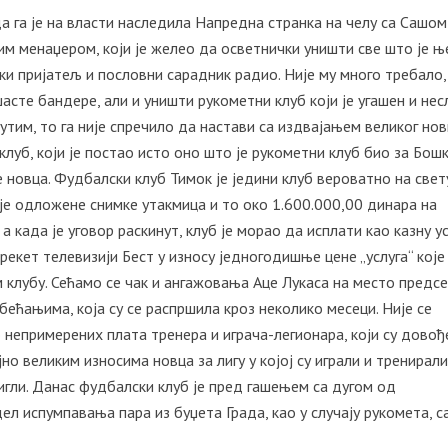
а га је на власти наследила Напредна странка на челу са Сашом
м менаџером, који је желео да осветнички уништи све што је њ
и пријатељ и пословни сарадник радио. Није му много требало,
сте бандере, али и уништи рукометни клуб који је угашен и не
утим, то га није спречило да настави са издвајањем великог нов
клуб, који је постао исто оно што је рукометни клуб био за Бош
е новца. Фудбалски клуб Тимок је једини клуб вероватно на свет
ује одложене снимке утакмица и то око 1.600.000,00 динара на
а када је уговор раскинут, клуб је морао да исплати као казну у
екет телевизији Бест у износу једногодишње цене „услуга“ које 
 клубу. Сећамо се чак и ангажовања Аце Лукаса на место предс
бећањима, која су се распршила кроз неколико месеци. Није се
 непримерених плата тренера и играча-легионара, који су довођ
но великим износима новца за лигу у којој су играли и тренирали
тигли. Данас фудбалски клуб је пред гашењем са дугом од
ел испумпавања пара из буџета Града, као у случају рукомета, 