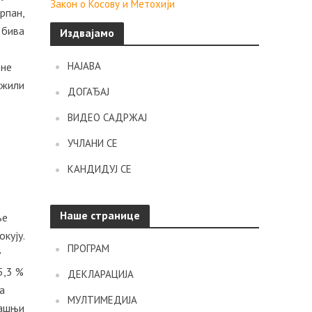
Закон о Косову и Метохији
рпан,
 бива
Издвајамо
НАЈАВА
 не
ужили
ДОГАЂАЈ
ВИДЕО САДРЖАЈ
УЧЛАНИ СЕ
КАНДИДУЈ СЕ
Наше странице
ње
кују.
ПРОГРАМ
у
5,3 %
ДЕКЛАРАЦИЈА
на
МУЛТИМЕДИЈА
дашњи