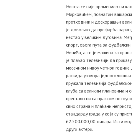
Ништа се није променило ни кад
Мирковићем, познатим вашарски
претходник и доскорашњи велик
је довољно да префарба наранџа
нестао у великим дуговима. Међ
спорт, овога пута за фудбалски 
Ничића, а то је машина за прањ
је плаћао телевизији да приказ
месечном нивоу четири године , 
раскида уговора једногодишњи р
пружала телевизија фудбалском
клуба са великим плановима и о
престало ни са праксом потпуно
свих страна и плаћани непристој
стандарду града у који су прис
62.500.000,00 динара. Исти мод
други актери.