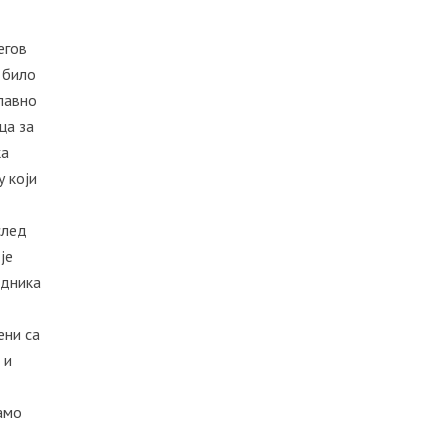
егов
 било
славно
ца за
ка
у који
след
је
едника
ени са
 и
само