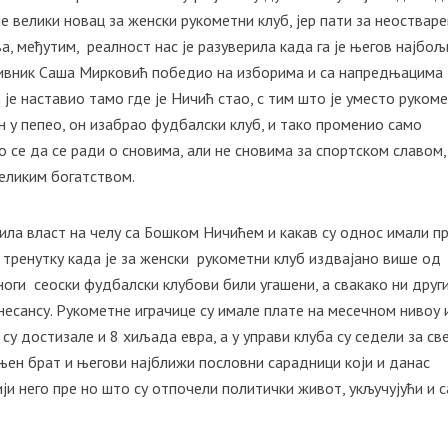
 велики новац за женски рукометни клуб, јер пати за неоствар
, међутим, реалност нас је разуверила када га је његов најбољ
отивник Саша Мирковић победио на изборима и са напредњацима
 је наставио тамо где је Ничић стао, с тим што је уместо руком
ен у пепео, он изабрао фудбалски клуб, и тако променио само
 се да се ради о сновима, али не сновима за спортском славом,
великим богатством.
ила власт на челу са Бошком Ничићем и какав су однос имали п
у тренутку када је за женски рукометни клуб издвајано више од
ноги сеоски фудбалски клубови били угашени, а свакако ни друг
есансу. Рукометне играчице су имале плате на месечном нивоу 
су достизале и 8 хиљада евра, а у управи клуба су седели за св
њен брат и његови најближи пословни сарадници који и данас
ји него пре но што су отпочели политички живот, укључујући и 