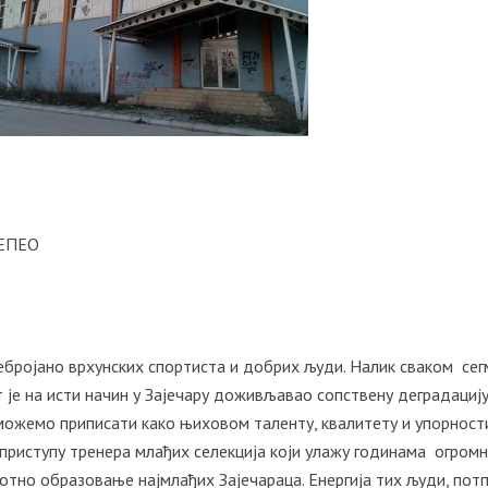
ПЕПЕО
 небројано врхунских спортиста и добрих људи. Налик сваком се
 је на исти начин у Зајечару доживљавао сопствену деградацију
 можемо приписати како њиховом таленту, квалитету и упорност
 приступу тренера млађих селекција који улажу годинама огромн
ивотно образовање најмлађих Зајечараца. Енергија тих људи, пот