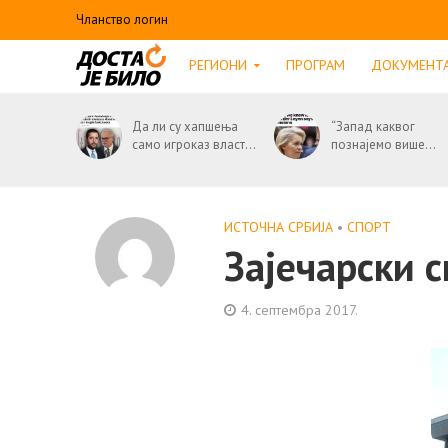
Чланство логин
РЕГИОНИ
ПРОГРАМ
ДОКУМЕНТ
Да ли су хапшења
“Запад каквог
само игроказ власт...
познајемо више...
ИСТОЧНА СРБИЈА
•
СПОРТ
Зајечарски с
4. септембра 2017.