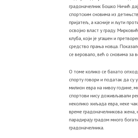
градоначелник Бошко Ничић даје
спортским сновима из детињства
пријатељ, а касније и љути пр
освојио власт у граду. Мирковић
клуба, који је угашен и претвор
средство прања новца. Показало
се веровало, већ о сновима за 
О томе колико се бахато опход
спорту говори и податак да су 
милион евра на нивоу године, м
спортови нису доживљавали рен
неколико хиљада евра, неке чак 
време градоначелникова жена, 
парадирају градом много богати
градоначелника.