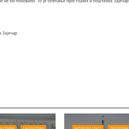
ше не би поновило. То је обећање пристојних и поштених Зајечар
 Зајечар
А СРБИЈА
САОПШТЕЊE
АУТОРСКИ ТЕКСТ
ЕКОЛОГИЈА