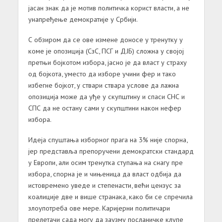
јасан знак да је мотив политичка корист власти, а не
унапређење демократије у Србији.
С обзиром да се ове измене доносе у тренутку у
коме је опозиција (СзС, ПСГ и ДЈБ) сложна у својој
претњи бојкотом избора, јасно је да власт у страху
од бојкота, уместо да изборе учини фер и тако
избегне бојкот, у ствари ствара услове да лажна
опозиција може да уђе у скупштину и спаси СНС и
СПС да не остану сами у скупштини након нефер
избора.
Идеја спуштања изборног прага на 3% није спорна,
јер представља препоручени демократски стандард
у Европи, али осим тренутка ступања на снагу пре
избора, спорна је и чињеница да власт одбија да
истовремено уведе и степенасти, већи цензус за
коалиције две и више странака, како би се спречила
злоупотреба ове мере. Каријерни политичари
прелетачи сада могу да заузму посланичке клупе