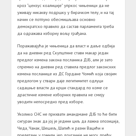
кроз “цензус коалиције” упркос чињеници да не
уживају никакву подршку у бирачком телу, и на тај
начин се потпуно обесмишљава основно
демократско правило да састав парламента треба
да одражава изборну вољу грађана.
Поражавајућа је чињеница да власт и даље одбија
да на дневни ред Скупштине стави макар један
предлог измена закона посланика ДЈБ, али је зато
спремно на дневни ред ставила предлог законских
измена посланице из ДС Гордане Чомић која својим
предлогом у ствари даје легитимитет одлуци
садашње власти да крши стандард по коме се
драстичне измене изборних правила не смеју
уводити непосредно пред изборе.
Уколико СНС не прихвати амандмане ДЈБ то ће бити
сигуран знак да јој је једини циљ да лажна опозиција,
Чеда, Чанак, Шешељ, Шапић и разни Вацићи и
прелетачи, у гомили, јер другачије не могу, пређу