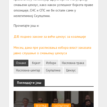
смањени цензус, како након успешног бојкота праве
опозиције, СНС и СПС не би остали сами у
нелегитимној Скупштини.
Прочитајте још и:
ДЈБ поднео законе за већи цензус за коалиције
Месец дана пре расписвања избора власт заказала
јавно слушање о смањењу цензуса
Ознаке
бојкот
Избори
Насловна-трака
Насловна-центар
Скупштина
Цензус
Погледајте још
БЕОГРАД
САОПШТЕЊE