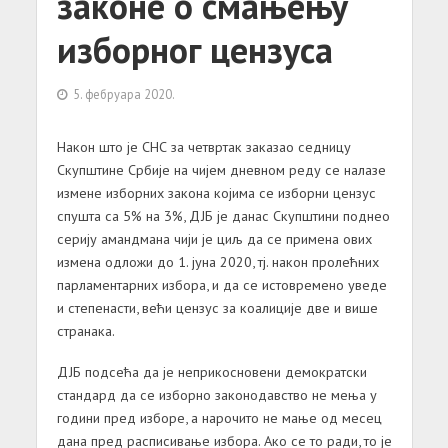
законе о смањењу
изборног цензуса
5. фебруара 2020.
Након што је СНС за четвртак заказао седницу
Скупштине Србије на чијем дневном реду се налазе
измене изборних закона којима се изборни цензус
спушта са 5% на 3%, ДЈБ је данас Скупштини поднео
серију амандмана чији је циљ да се примена ових
измена одложи до 1. јуна 2020, тј. након пролећних
парламентарних избора, и да се истовремено уведе
и степенасти, већи цензус за коалиције две и више
странака.
ДЈБ подсећа да је неприкосновени демократски
стандард да се изборно законодавство не мења у
години пред изборе, а нарочито не мање од месец
дана пред расписивање избора. Ако се то ради, то је