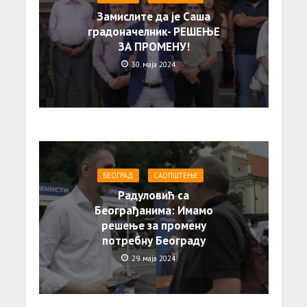
Замислите да је Саша
градоначелник- РЕШЕЊЕ
ЗА ПРОМЕНУ!
30. маја 2024.
БЕОГРАД
САОПШТЕЊE
Радуловић са
Београђанима: Имамо
решење за промену
потребну Београду
29. маја 2024.