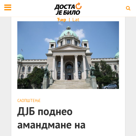
Ћир
|
Lat
САОПШТЕЊE
ДЈБ поднео
амандмане на