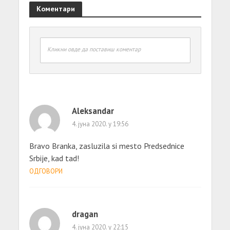
Коментари
Кликни овде да поставиш коментар
Aleksandar
4. јуна 2020. у 19:56
Bravo Branka, zasluzila si mesto Predsednice
Srbije, kad tad!
ОДГОВОРИ
dragan
4. јуна 2020. у 22:15