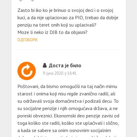
Zasto bi iko ko je brinuo o svojoj deci i o svojoj
kuci, a da nije uplaciovao za PIO, trebao da dobije
penziju na teret onih koji su uplacivali?
Moze li neko iz DJB to da objasni?
ОДГОВОРИ
Доста је било
9. јуна 2020. у 16:41
Poštovani, da bismo omogućili na taj način mirnu
starost i onima koji nisu nigde zvanično radili, ali
su održavali svoja domaćinstva i podizali decu. To
su socijalne penzije i njih omogućava država, a ne
poreski obveznici. Ekonomski deo penzije zavisi od
toga koliko ste radili, koliko ste uplaćivali i slično,
a kada se sabere sa onim osnovnim socijalnim