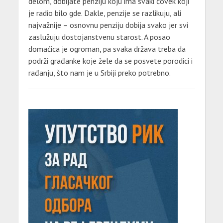
delom, dobijate penziju koju ima svaki čovek koji
je radio bilo gde. Dakle, penzije se razlikuju, ali
najvažnije – osnovnu penziju dobija svako jer svi
zaslužuju dostojanstvenu starost. A posao
domaćica je ogroman, pa svaka država treba da
podrži građanke koje žele da se posvete porodici i
rađanju, što nam je u Srbiji preko potrebno.