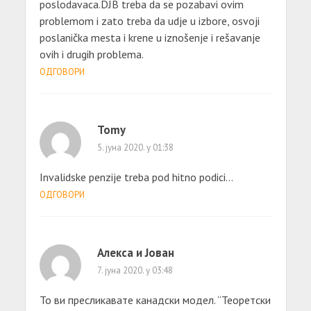
poslodavaca.DJB treba da se pozabavi ovim
problemom i zato treba da udje u izbore, osvoji
poslanička mesta i krene u iznošenje i rešavanje
ovih i drugih problema.
ОДГОВОРИ
Tomy
5. јуна 2020. у 01:38
Invalidske penzije treba pod hitno podici…
ОДГОВОРИ
Алекса и Јован
7. јуна 2020. у 03:48
То ви пресликавате канадски модел. “Теоретски