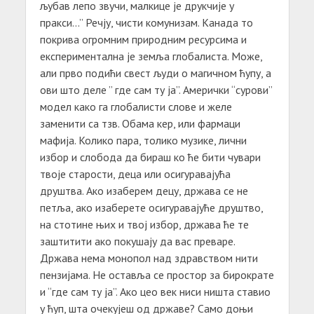
љубав лепо звучи, малкице је друкчије у
пракси…” Речју, чисти комунизам. Канада то
покрива огромним природним ресурсима и
експериментална је земља глобалиста. Може,
али прво подићи свест људи о магичном ћупу, а
ови што деле ” где сам ту ја”. Амерички “сурови”
модел како га глобалисти слове и желе
заменити са тзв. Обама кер, или фармаци
мафија. Колико пара, толико музике, лични
избор и слобода да бираш ко ће бити чувари
твоје старости, деца или осигуравајућа
друштва. Ако изаберем децу, држава се не
петља, ако изаберете осигуравајуће друштво,
на стотине њих и твој избор, држава ће те
заштитити ако покушају да вас преваре.
Држава нема монопол над здравством нити
пензијама. Не оставља се простор за бирократе
и “где сам ту ја”. Ако цео век ниси ништа ставио
у ћуп, шта очекујеш од државе? Само доњи