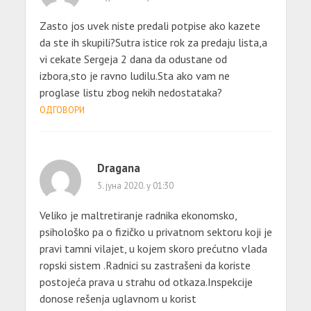
Zasto jos uvek niste predali potpise ako kazete
da ste ih skupili?Sutra istice rok za predaju lista,a
vi cekate Sergeja 2 dana da odustane od
izbora,sto je ravno ludilu.Sta ako vam ne
proglase listu zbog nekih nedostataka?
ОДГОВОРИ
Dragana
5. јуна 2020. у 01:30
Veliko je maltretiranje radnika ekonomsko,
psihološko pa o fizičko u privatnom sektoru koji je
pravi tamni vilajet, u kojem skoro prećutno vlada
ropski sistem .Radnici su zastrašeni da koriste
postojeća prava u strahu od otkaza.Inspekcije
donose rešenja uglavnom u korist