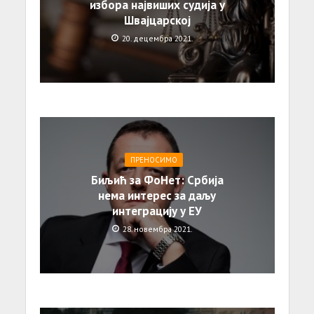
избора највиших судија у
Швајцарској
20. децембра 2021.
ПРЕНОСИМО
Биљић за ФоНет: Србија
нема интерес за даљу
интеграцију у ЕУ
28. новембра 2021.