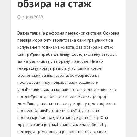
обзира на стаж
4. јуна 2020.
Важна тачка је реформа пензионог система. Основна
пензија мора бити гарантована свим грађанима са
испуњењем годинама живота, без обзира на стаж.
Сви грађани треба да имају достојанствену старост,
да не размишљају за храну и лекове. Имамо
генерацију која је радила у условима кризе,
економских санкција, рата, бомбардовања,
послодавци нису пријављивали раднике и
уплаћивали стаж, а морали сте да радите и више од
предвиђеног да би преживели. Велики је број
домаћица, нарочито на селу, које су цео свој живот
провеле бринући о деци, о кући, и то се не
препознаје као рад који заслужује пензију. Они
други, којима је уплаћиван стаж имали би већу
пензију, а трећа опција је приватно осигурање.