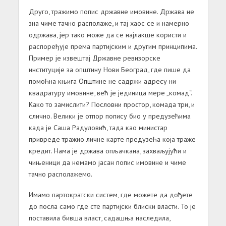
Друго, тражимо попис државне имовине. Држава не
зна чиме тачно располаже, и тај хаос се и намерно
одржава, јер тако може да се најлакше користи и
распоређује према партијским и другим принципима.
Пример је извештај Државне ревизорске
институције за општину Нови Београд, где пише да
помоћна књига Општине не садржи адресу ни
квадратуру имовине, већ је јединица мере „комад“.
Како то замислити? Пословни простор, комада три, и
слично. Велики је отпор попису био у предузећима
када је Саша Радуловић, тада као министар
привреде тражио личне карте предузећа која траже
кредит. Нама је држава опљачкана, захваљујући и
чињеници да немамо јасан попис имовине и чиме
тачно располажемо.
Имамо партократски систем, где можете да дођете
до посла само где сте партијски блиски власти. То је
поставила бивша власт, садашња наследила,