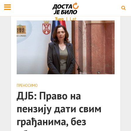
Ћир
|
Lat
ПРЕНОСИМО
ДЈБ: Право на
пензију дати свим
грађанима, без