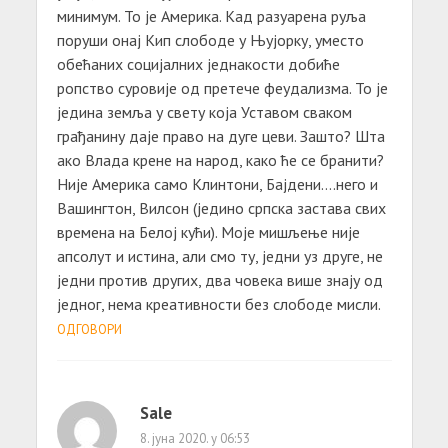
минимум. То је Америка. Кад разуарена руља
поруши онај Кип слободе у Њујорку, уместо
обећаних социјалних једнакости добиће
ропство суровије од претече феудализма. То је
једина земља у свету која Уставом сваком
грађанину даје право на дуге цеви. Зашто? Шта
ако Влада крене на народ, како ће се бранити?
Није Америка само Клинтони, Бајдени….него и
Вашингтон, Вилсон (једино српска застава свих
времена на Белој кући). Моје мишљење није
апсолут и истина, али смо ту, једни уз друге, не
једни против других, два човека више знају од
једног, нема креативности без слободе мисли.
ОДГОВОРИ
Sale
8. јуна 2020. у 06:53