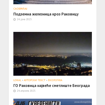
САОБРАЋАЈ
Подземна железница кроз Раковицу
24. јуна 2023.
LOKAL
•
АУТОРСКИ ТЕКСТ
•
ЕКОЛОГИЈА
ГО Раковица највеће сметлиште Београда
24. априла 2023.