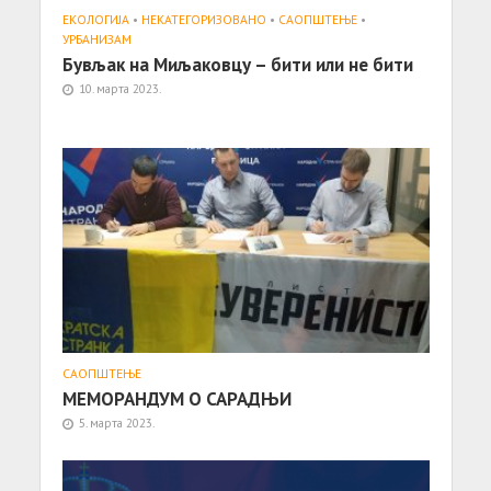
ЕКОЛОГИЈА
•
НЕКАТЕГОРИЗОВАНО
•
САОПШТЕЊE
•
УРБАНИЗАМ
Бувљак на Миљаковцу – бити или не бити
10. марта 2023.
САОПШТЕЊE
МЕМОРАНДУМ О САРАДЊИ
5. марта 2023.