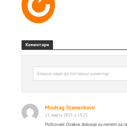
Коментари
Кликни овде да поставиш коментар
Miodrag Stamenković
11. марта 2015. у 15:21
Poštovani. Ovakve diskusije su melem za ra