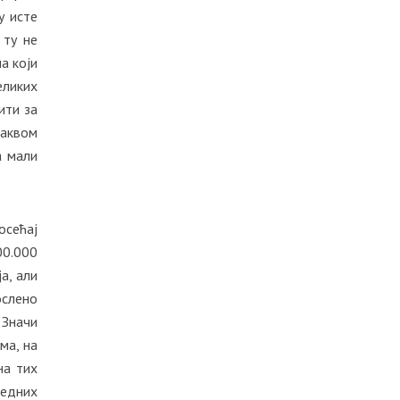
у исте
 ту не
а који
ликих
ити за
таквом
а мали
осећај
00.000
а, али
ослено
 Значи
ма, на
на тих
едних