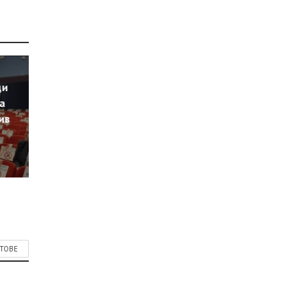
ци
а
ив
СТОВЕ