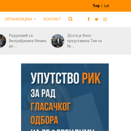
Ћир
|
Lat
ОРГАНИЗАЦИЈА
КОНТАКТ
Радуловић са
Доста је било
Београђанима: Имамо
представила Тим за
ре...
Бе...