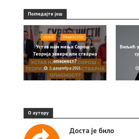
Погледајте још
VIDEO
ПРАВОСУЂЕ
Устав нам мења Сорош –
Биљић у
Теорија завере или стварна
с
опасност?
2. децембра 2021.
О аутору
Доста је било