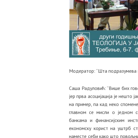
Модератор: “Шта подразумева п
Саша Радуловић: “Више бих гов
јер прва асоцијација је нешто ј
на пример, па кад неко спомен
главном се мисли о једном с
банкама и финансијским инст
економску корист на уштрб ст
наместе себи како што повољни