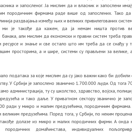
асника и запосленог. Ја мислим да и власник и запослени имај
лим породичним фирмама раде више од запослених. Тако да
 линија раздвајања између њих и великих привилегованих систем
о ми је такође да кажем, да ја немам ништа против ве
 банака, али мислим да економски и правни систем треба прав
 и ресурсе и знање и све остало што им треба да се снађу у 
ашим просторима, а и шире, системи су прављени за велике, 
ало података за које мислим да су јако важни како би добили 
тву. У Србији је запослено званично 1.700.000 људи. Од тога 7
само администрација, ту су школство, здравство, војска, полициј
предузећа и тако даље. У приватном сектору званично је зап
000 ради у микро и малим предузећима, породичним фирмама.
 великим предузећима. Поред тога, у Србији, по неким процена
 такође долазе из микро и малих породичних фирми. А онда 
0 породичних домаћинстава, индивидуалних пољопривр