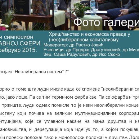
ојам “Неолиберални систем” ?”
орио о томе шта људи мисле када се спомене “неолиберални си
ако, јако лоше. Па се тим термином фарба све. Па се офарба и т
е тржиште, људи одмах помисле то је неки неолиберални концеп
истему који почива на великим мултинационалним корпорац
итуцијама, које се углавном накаче на мања друштва и и
ановништва, и дерегулација која иде уз то, а којом покушав
ји порески положај тако и монополски положај у друштву. Дол