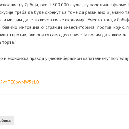
ослодавац у Србији, око 1.500.000 људи , су породичне фирме.
кусије треба да буде окренут ка томе да развијамо и јачамо тај
 мислим да је то кичма сваке економије. Уместо тога, у Србији,
о бавимо митовима о страним инвеститорима, против којих, 
ишта против, али они су само део приче. Ја волим да кажем да 
а торта.”
о и економска правда у (нео)либералном капитализму” погледај
tch?v=TE0bwMW5eL0
ебиње