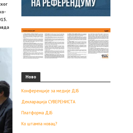
ског
ко-
015.
авда
Ново
Конференције за медије ДЈБ
Декларација СУВЕРЕНИСТА
Платформа ДЈБ
Ко штампа новац?