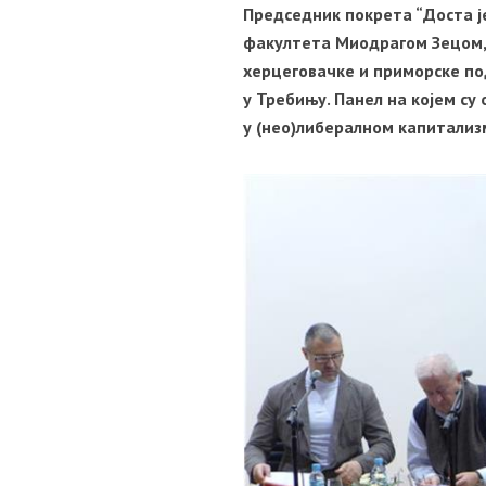
Председник покрета “Доста ј
факултета Миодрагом Зецом, 
херцеговачке и приморске под
у Требињу. Панел на којем су
у (нео)либералном капитализ