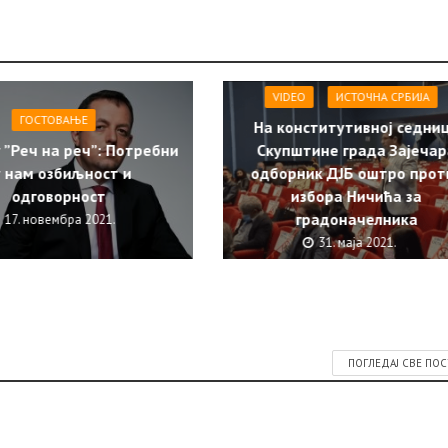
VIDEO
ИСТОЧНА СРБИЈА
ГОСТОВАЊЕ
На конститутивној седни
 ”Реч на реч”: Потребни
Скупштине града Зајечар
у нам озбиљност и
одборник ДЈБ оштро прот
одговорност
избора Ничића за
градоначелника
17. новембра 2021.
31. маја 2021.
ПОГЛЕДАЈ СВЕ ПО