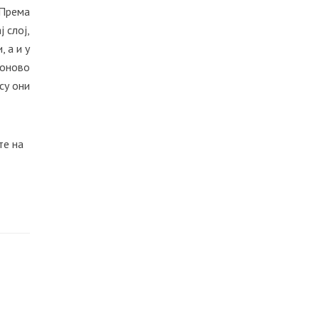
 Према
 слој,
 а и у
поново
су они
те на