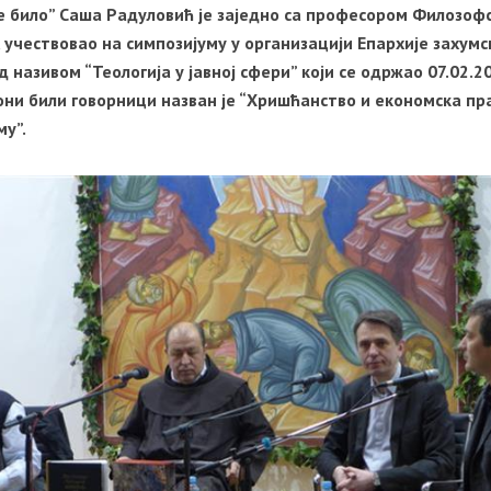
е било” Саша Радуловић је заједно са професором Филозоф
учествовао на симпозијуму у организацији Епархије захумс
 називом “Теологија у јавној сфери” који се одржао 07.02.2
 они били говорници назван је “Хришћанство и економска пр
му”.