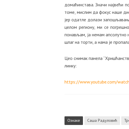
домаћинстава. Значи највећи п
томе, мислим да фокус наше дис
јер одатле долази запошљавање и
целом региону, ми се погрешн
понављам, ја немам апсолутно н
шлаг на торти, а нама је пропал
Цео снимак панела “Хришћанств
линку:
https://www.youtube.com/wa
Ознаке
Саша Радуловић
Тр