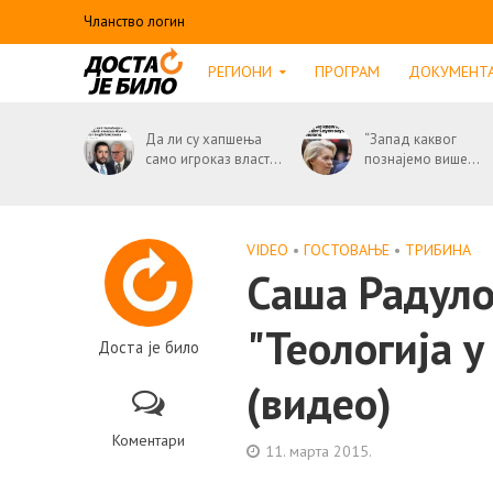
Чланство логин
РЕГИОНИ
ПРОГРАМ
ДОКУМЕНТ
Да ли су хапшења
“Запад каквог
само игроказ власт...
познајемо више...
VIDEO
•
ГОСТОВАЊЕ
•
ТРИБИНА
Саша Радуло
"Теологија у
Доста је било
(видео)
Коментари
11. марта 2015.