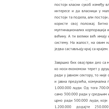
постоји класни сукоб између вл
интересе и да власници у ма
постоји та подела, али постоји
користе свој положај. Битн
мултинационалих корпорација и
већину. А ти велики већ имају
систему. На жалост, на овим н
једва састављају крај са крајем.
Завршио бих овај први део са м
ко носи економски терет у друш
ради у јавном сектору, то није 
и јавна предузећа, комунална 
1.000.000 људи. Од тога 700.
само 300.000 ради у средњим и
црно ради 500.000 људи, који
1.200.000 додајте 250.00