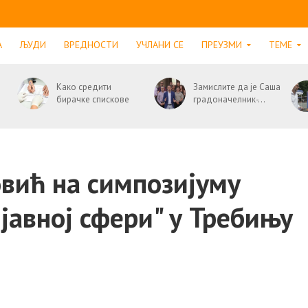
А
ЉУДИ
ВРЕДНОСТИ
УЧЛАНИ СЕ
ПРЕУЗМИ
ТЕМЕ
Како средити
Замислите да је Саша
бирачке спискове
градоначелник-...
вић на симпозијуму
 јавној сфери" у Требињу