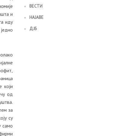
номије
ВЕСТИ
ишта и
НАЈАВЕ
га иду
ДЈБ
 једно
полако
ијалне
рофит,
раница
е који
ичу од
уштва.
тем за
оју су
у само
 фирми