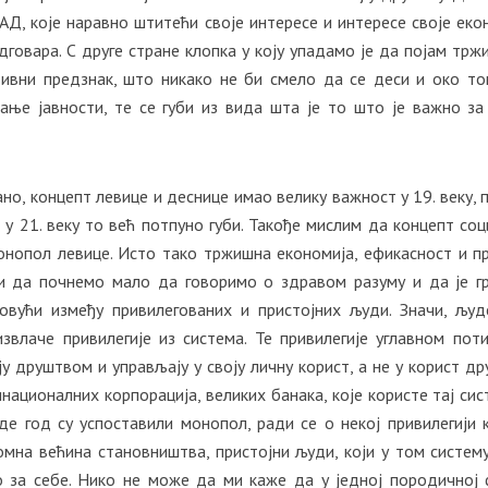
АД, које наравно штитећи своје интересе и интересе своје еко
говара. С друге стране клопка у коју упадамо је да појам трж
ивни предзнак, што никако не би смело да се деси и око то
ање јавности, те се губи из вида шта је то што је важно за
ано, концепт левице и деснице имао велику важност у 19. веку, 
е у 21. веку то већ потпуно губи. Такође мислим да концепт соц
монопол левице. Исто тако тржишна економија, ефикасност и п
би да почнемо мало да говоримо о здравом разуму и да је г
овући између привилегованих и пристојних људи. Значи, људ
звлаче привилегије из система. Те привилегије углавном пот
у друштвом и управљају у своју личну корист, а не у корист др
ационалних корпорација, великих банака, које користе тај сис
де год су успоставили монопол, ради се о некој привилегији к
ромна већина становништва, пристојни људи, који у том систем
о за себе. Нико не може да ми каже да у једној породичној