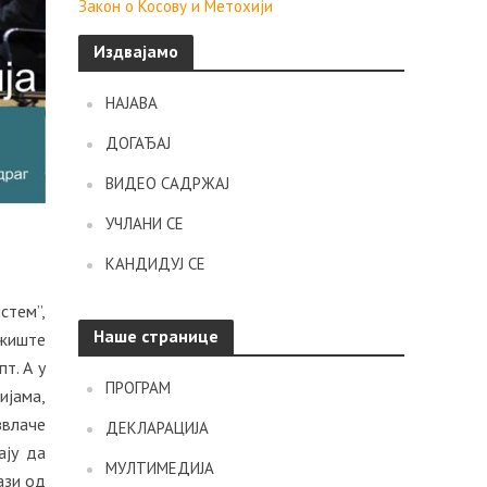
Закон о Косову и Метохији
Издвајамо
НАЈАВА
ДОГАЂАЈ
ВИДЕО САДРЖАЈ
УЧЛАНИ СЕ
КАНДИДУЈ СЕ
стем”,
Наше странице
ржиште
т. А у
ПРОГРАМ
ијама,
звлаче
ДЕКЛАРАЦИЈА
ају да
МУЛТИМЕДИЈА
ази од