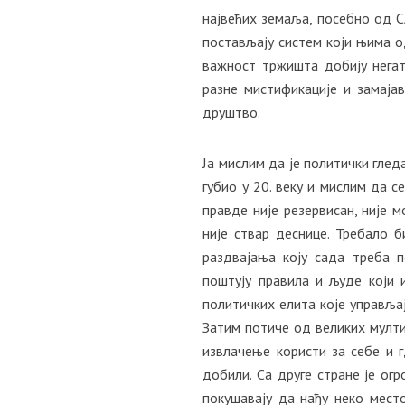
највећих земаља, посебно од С
постављају систем који њима од
важност тржишта добију негат
разне мистификације и замајав
друштво.
Ја мислим да је политички глед
губио у 20. веку и мислим да с
правде није резервисан, није 
није ствар деснице. Требало 
раздвајања коју сада треба п
поштују правила и људе који и
политичких елита које управљај
Затим потиче од великих мултин
извлачење користи за себе и г
добили. Са друге стране је ог
покушавају да нађу неко мест