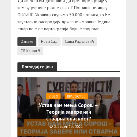
Да ли ћеш им дозволити да претворе Србију у
земљу јефтине радне снаге? Потпиши петицију
ОНЛИНЕ. Уколико скупимо 50.000 потписа, то ће
зауставити распродају државне имовине. Једина
ствар које се партократија боји је твој глас.
Ознаке
Нови Сад
Саша Радуловић
ТВ Канал 9
Погледајте још
VIDEO
ПРАВОСУЂЕ
Устав нам мења Сорош –
Теорија завере или
стварна опасност?
2. децембра 2021.