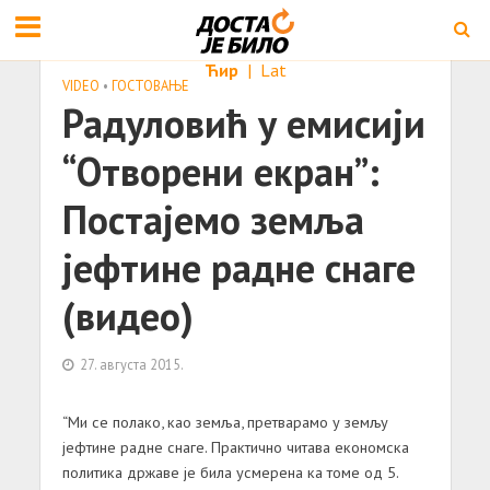
Ћир
|
Lat
VIDEO
•
ГОСТОВАЊЕ
Радуловић у емисији
“Отворени екран”:
Постајемо земља
јефтине радне снаге
(видео)
27. августа 2015.
“Ми се полако, као земља, претварамо у земљу
јефтине радне снаге. Практично читава економска
политика државе је била усмерена ка томе од 5.