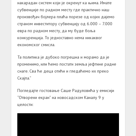
накарадан систем који је окренут ка њима. Имате
субвенције по радном месту где практично наш
произвођач бојлера плаћа порезе од којих дајемо
страном инвеститору субвенцију од 6.000 – 7.000
евра по радном месту, да му буде боља
конкуренција. То једноставно нема никаквог
економског смисла.
Та политика је дубоко погрешна и морамо да је
променимо, или ћемо постати земља јефтине радне
снаге. Сва ће деца отићи и гледаћемо их преко
Скајпа.”
Погледајте гостовање Саше Радуловића у емисији
“Отворени екран” на новосадском Каналу 9 у
целости: