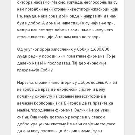
октобра наовамо. Ми смо, изгледа, неспособни, па су
нам потребни неки страни инвеститори-спасиоци који
ће, ваљда, мека срца доћи овде и направити да нам
буде добро. А домаће инвестиције су најмање три,
четири или пет пута веће на годишњем нивоу него
стране инвестиције. А то вам нико не говори.
Од укупног броја запослених у Србији 1.600.000
људи ради у породичним приватним фирмама. То је
далеко највећи послодавац. Тај део економије
прехрањује Србију.
Наравно, страни инвеститори су добродошли. Али ви
не треба да правите економски систем и целу
политику окренуту ка страним инвеститорима и
великим корпорацијама. Ви треба да га правите ка
малим, породичним фирмама. Велики ће се увек
снаћи. Они имају довољно ресурса и у сваком
добро уређеном систему ће наћи своје место, тако
да они нису противници. Али, ми имамо један