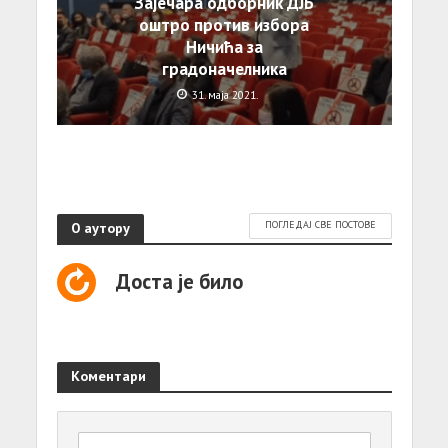
Зајечара одборник ДЈБ
оштро против избора
Ничића за
градоначелника
31. маја 2021.
О аутору
ПОГЛЕДАЈ СВЕ ПОСТОВЕ
Доста је било
Коментари