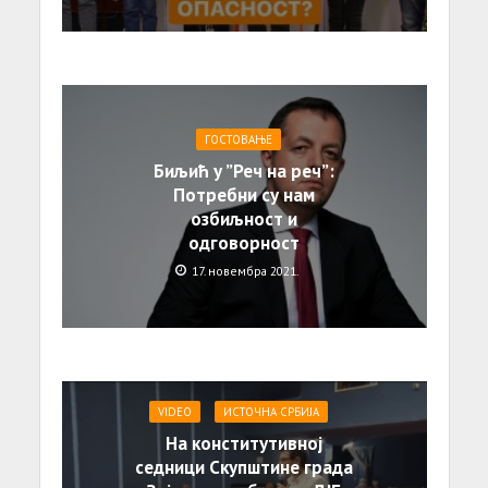
ГОСТОВАЊЕ
Биљић у ”Реч на реч”:
Потребни су нам
озбиљност и
одговорност
17. новембра 2021.
VIDEO
ИСТОЧНА СРБИЈА
На конститутивној
седници Скупштине града