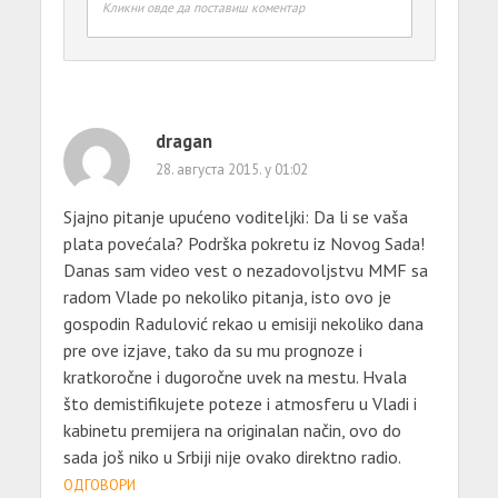
Кликни овде да поставиш коментар
dragan
28. августа 2015. у 01:02
Sjajno pitanje upućeno voditeljki: Da li se vaša
plata povećala? Podrška pokretu iz Novog Sada!
Danas sam video vest o nezadovoljstvu MMF sa
radom Vlade po nekoliko pitanja, isto ovo je
gospodin Radulović rekao u emisiji nekoliko dana
pre ove izjave, tako da su mu prognoze i
kratkoročne i dugoročne uvek na mestu. Hvala
što demistifikujete poteze i atmosferu u Vladi i
kabinetu premijera na originalan način, ovo do
sada još niko u Srbiji nije ovako direktno radio.
ОДГОВОРИ