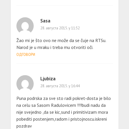
Sasa
28. августа 2015. у 11:52
Žao mi je što ovo ne može da se čuje na RTSu.
Narod je u mraku i treba mu otvoriti oči.
ОДГОВОРИ
Ljubiza
28. августа 2015. у 16:44
Puna podrska za sve sto radi pokret-dosta je bilo
na celu sa Sasom Radulovicem !!!!budi nadu da
nije svejedno ,da se kic,sund i primitivizam mora
pobediti postenjem,radom i pristojnoscu.iskreni
pozdrav