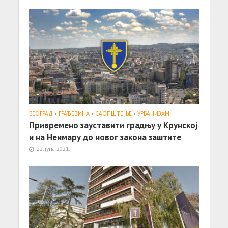
БЕОГРАД
•
ГРАЂЕВИНА
•
САОПШТЕЊE
•
УРБАНИЗАМ
Привремено зауставити градњу у Kрунској
и на Неимару до новог закона заштите
22. јуна 2021.