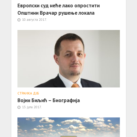
Европски суд неће лако опростити
Општини Врачар рушење локала
10. августа 2017.
СТРАНКА ДЈБ
Војин Биљић – Биографија
13. јула 2017.