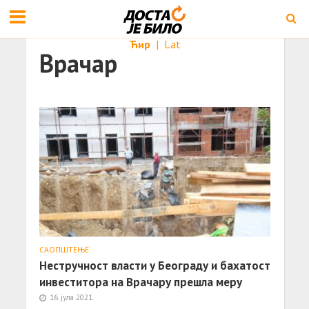
Ћир
|
Lat
Врачар
САОПШТЕЊE
Нестручност власти у Београду и бахатост
инвеститора на Врачару прешла меру
16. јула 2021.