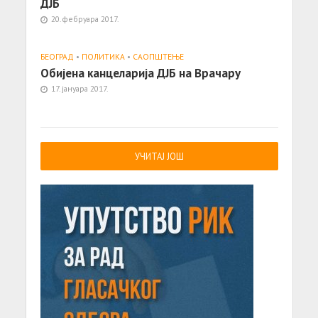
ДЈБ
20. фебруара 2017.
БЕОГРАД
•
ПОЛИТИКА
•
САОПШТЕЊE
Обијена канцеларија ДЈБ на Врачару
17. јануара 2017.
УЧИТАЈ ЈОШ