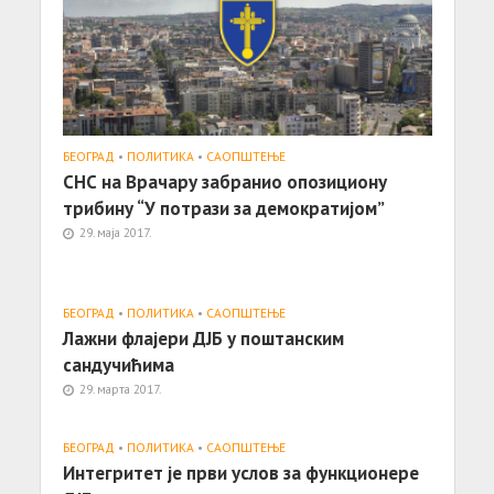
БЕОГРАД
•
ПОЛИТИКА
•
САОПШТЕЊE
СНС на Врачару забранио опозициону
трибину “У потрази за демократијом”
29. маја 2017.
БЕОГРАД
•
ПОЛИТИКА
•
САОПШТЕЊE
Лажни флајери ДЈБ у поштанским
сандучићима
29. марта 2017.
БЕОГРАД
•
ПОЛИТИКА
•
САОПШТЕЊE
Интегритет је први услов за функционере