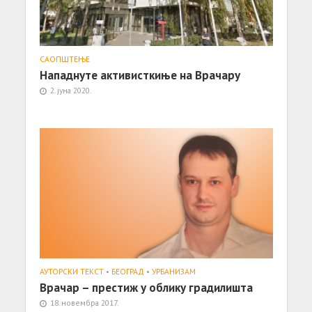
САОПШТЕЊE
Нападнуте активисткиње на Врачару
2. јуна 2020.
АУТОРСКИ ТЕКСТ
•
БЕОГРАД
•
УРБАНИЗАМ
Врачар – престиж у облику градилишта
18. новембра 2017.