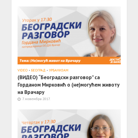
VIDEO
•
БЕОГРАД
•
УРБАНИЗАМ
(ВИДЕО) “Београдски разговор” са
Горданом Мирковић о (не)могућем животу
на Врачару
7. новембра 2017.