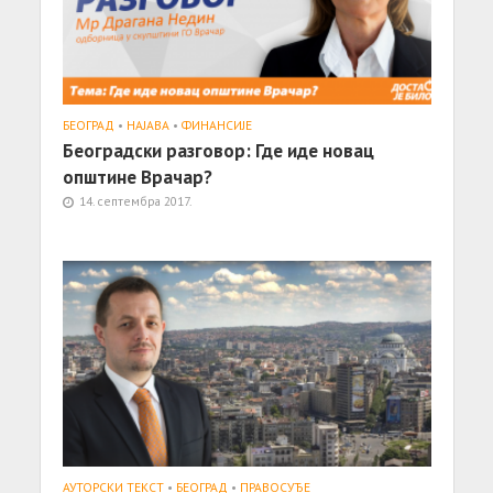
БЕОГРАД
•
НАЈАВА
•
ФИНАНСИЈЕ
Београдски разговор: Где иде новац
општине Врачар?
14. септембра 2017.
АУТОРСКИ ТЕКСТ
•
БЕОГРАД
•
ПРАВОСУЂЕ