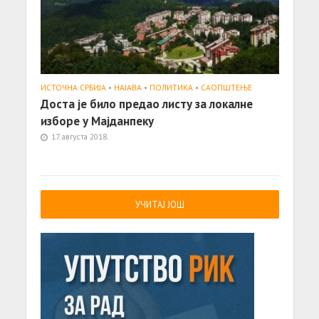
ИСТОЧНА СРБИЈА
•
НАЈАВА
•
ПОЛИТИКА
•
САОПШТЕЊE
Доста је било предао листу за локалне
изборе у Мајданпеку
17. августа 2018.
УЧИТАЈ ЈОШ