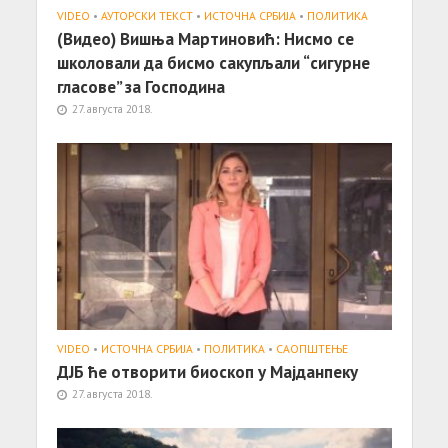
VIDEO
•
АУТОРСКИ ТЕКСТ
•
ИСТОЧНА СРБИЈА
•
ПОЛИТИКА
(Видео) Вишња Мартиновић: Нисмо се
школовали да бисмо сакупљали “сигурне
гласове” за Господина
27. августа 2018.
VIDEO
•
ИСТОЧНА СРБИЈА
•
ПОЛИТИКА
•
САОПШТЕЊE
ДЈБ ће отворити биоскоп у Мајданпеку
27. августа 2018.