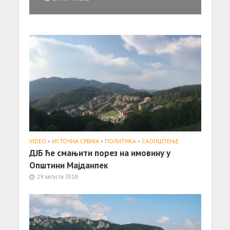
VIDEO
•
ИСТОЧНА СРБИЈА
•
ПОЛИТИКА
•
САОПШТЕЊE
ДЈБ ће смањити порез на имовину у
Општини Мајданпек
29. августа 2018.