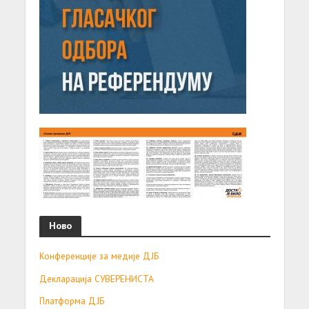
Ново
Конференције за медије ДЈБ
Декларација СУВЕРЕНИСТА
Платформа ДЈБ