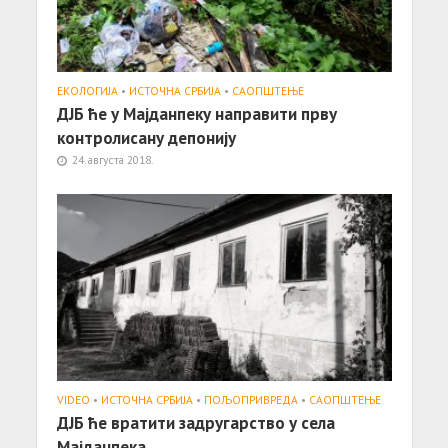
ЕКОЛОГИЈА
•
ИСТОЧНА СРБИЈА
•
САОПШТЕЊE
ДЈБ ће у Мајданпеку направити прву
контролисану депонију
24. августа 2018.
VIDEO
•
ИСТОЧНА СРБИЈА
•
ПОЉОПРИВРЕДА
•
САОПШТЕЊE
ДЈБ ће вратити задругарство у села
Мајданпека