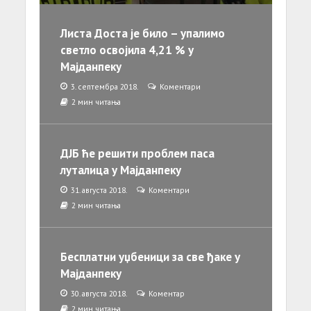
Листа Доста је било – упалимо
светло освојила 4,21 % у
Мајданпеку
3. септембра 2018.
Коментари
2 мин читања
ДЈБ ће решити проблем паса
луталица у Мајданпеку
31. августа 2018.
Коментари
2 мин читања
Бесплатни уџбеници за све ђаке у
Мајданпеку
30. августа 2018.
Коментар
2 мин читања