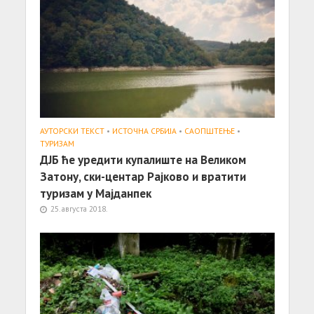
АУТОРСКИ ТЕКСТ
•
ИСТОЧНА СРБИЈА
•
САОПШТЕЊE
•
ТУРИЗАМ
ДЈБ ће уредити купалиште на Великом
Затону, ски-центар Рајково и вратити
туризам у Мајданпек
25. августа 2018.