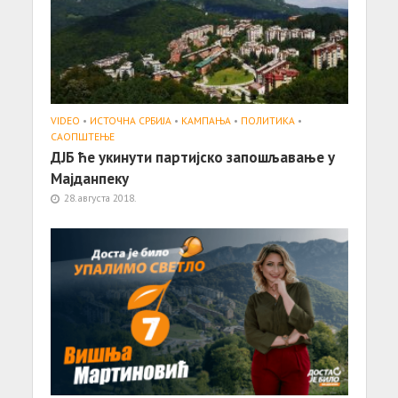
VIDEO
•
ИСТОЧНА СРБИЈА
•
КАМПАЊА
•
ПОЛИТИКА
•
САОПШТЕЊE
ДЈБ ће укинути партијско запошљавање у
Мајданпеку
28. августа 2018.