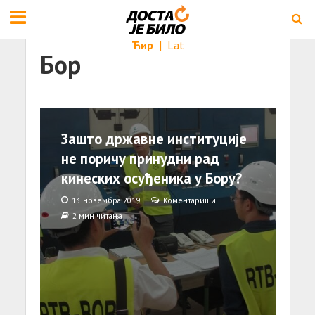
Ћир
|
Lat
Бор
Зашто државне институције
не поричу принудни рад
кинеских осуђеника у Бору?
13. новембра 2019.
Коментариши
2 мин читања